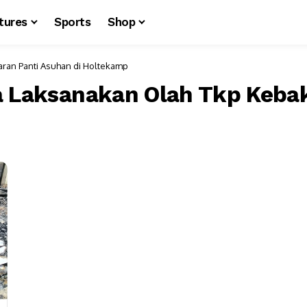
tures
Sports
Shop
aran Panti Asuhan di Holtekamp
a Laksanakan Olah Tkp Keba