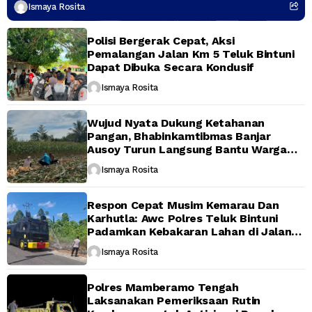
Penguatan Sinergitas
Ismaya Rosita
Polisi Bergerak Cepat, Aksi
Pemalangan Jalan Km 5 Teluk Bintuni
Dapat Dibuka Secara Kondusif
Ismaya Rosita
Wujud Nyata Dukung Ketahanan
Pangan, Bhabinkamtibmas Banjar
Ausoy Turun Langsung Bantu Warga
Panen Jagung
Ismaya Rosita
Respon Cepat Musim Kemarau Dan
Karhutla: Awc Polres Teluk Bintuni
Padamkan Kebakaran Lahan di Jalan
Poros Tuasai
Ismaya Rosita
Polres Mamberamo Tengah
Laksanakan Pemeriksaan Rutin