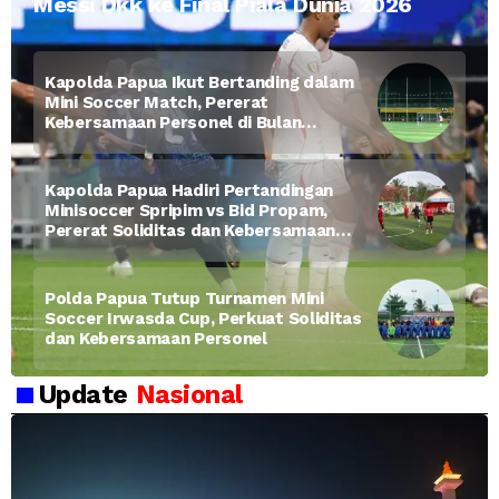
Messi Dkk ke Final Piala Dunia 2026
Kapolda Papua Ikut Bertanding dalam
Mini Soccer Match, Pererat
Kebersamaan Personel di Bulan
Ramadan
Kapolda Papua Hadiri Pertandingan
Minisoccer Spripim vs Bid Propam,
Pererat Soliditas dan Kebersamaan
Personel
Polda Papua Tutup Turnamen Mini
Soccer Irwasda Cup, Perkuat Soliditas
dan Kebersamaan Personel
Update
Nasional