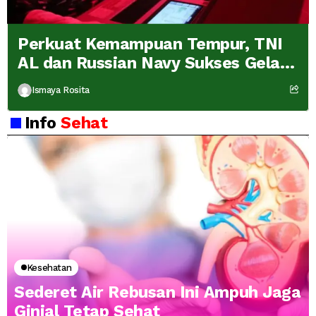
Perkuat Kemampuan Tempur, TNI
AL dan Russian Navy Sukses Gelar
Latihan ORRUDA 2026
Ismaya Rosita
Info
Sehat
Kesehatan
Sederet Air Rebusan Ini Ampuh Jaga
Ginjal Tetap Sehat