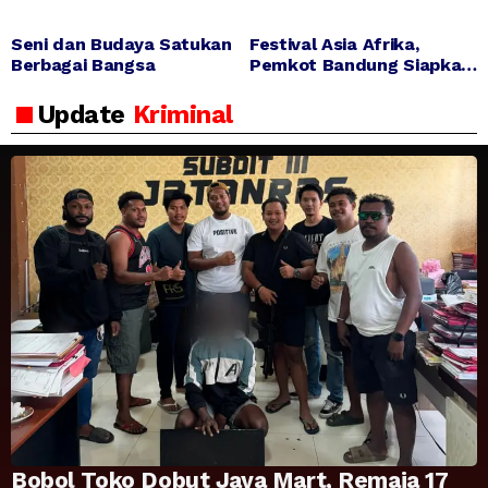
Seni dan Budaya Satukan
Festival Asia Afrika,
Berbagai Bangsa
Pemkot Bandung Siapkan
Rekayasa Lalu Lintas dan
Kantong Parkir
Update
Kriminal
Bobol Toko Dobut Jaya Mart, Remaja 17