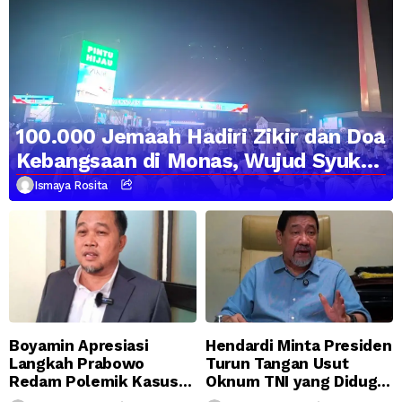
100.000 Jemaah Hadiri Zikir dan Doa
Kebangsaan di Monas, Wujud Syukur
atas Kemerdekaan Indonesia
Ismaya Rosita
Boyamin Apresiasi
Hendardi Minta Presiden
Langkah Prabowo
Turun Tangan Usut
Redam Polemik Kasus
Oknum TNI yang Diduga
Febrie Adriansyah
Halangi Penyidikan