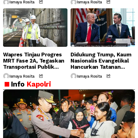
Ismaya Rosita
Ismaya Rosita
Korupsi
Wapres Tinjau Progres
Didukung Trump, Kaum
MRT Fase 2A, Tegaskan
Nasionalis Evangelikal
Transportasi Publik
Hancurkan Tatanan
Modern Jadi Prioritas
Moral Dunia
Ismaya Rosita
Ismaya Rosita
Nasional
Info
Kapolri