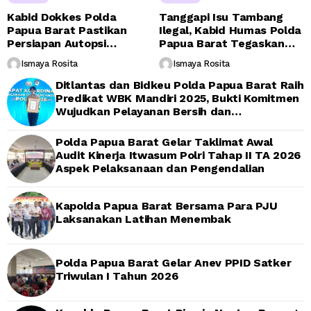
Kabid Dokkes Polda
Tanggapi Isu Tambang
Papua Barat Pastikan
Ilegal, Kabid Humas Polda
Persiapan Autopsi
Papua Barat Tegaskan
Jenazah Presenter TVRI
Tidak ada Toleransi bagi
Ismaya Rosita
Ismaya Rosita
Papua Barat Yanto
Oknum Anggota
Idorway Telah Matang,
Ditlantas dan Bidkeu Polda Papua Barat Raih
Pelaksanaan Dijadwalkan
Predikat WBK Mandiri 2025, Bukti Komitmen
Kamis
Wujudkan Pelayanan Bersih dan
Berintegritas
Polda Papua Barat Gelar Taklimat Awal
Audit Kinerja Itwasum Polri Tahap II TA 2026
Aspek Pelaksanaan dan Pengendalian
Kapolda Papua Barat Bersama Para PJU
Laksanakan Latihan Menembak
Polda Papua Barat Gelar Anev PPID Satker
Triwulan I Tahun 2026