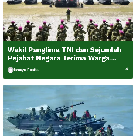
Wakil Panglima TNI dan Sejumlah
Pejabat Negara Terima Warga
Kehormatan dan Brevet Korps
Ismaya Rosita
Marinir