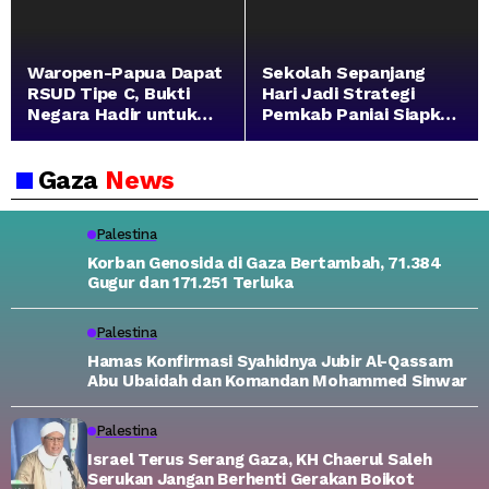
Waropen-Papua Dapat
Sekolah Sepanjang
RSUD Tipe C, Bukti
Hari Jadi Strategi
Negara Hadir untuk
Pemkab Paniai Siapkan
Rakyat
Generasi Unggul
Gaza
News
Palestina
Korban Genosida di Gaza Bertambah, 71.384
Gugur dan 171.251 Terluka
Palestina
Hamas Konfirmasi Syahidnya Jubir Al-Qassam
Abu Ubaidah dan Komandan Mohammed Sinwar
Palestina
Israel Terus Serang Gaza, KH Chaerul Saleh
Serukan Jangan Berhenti Gerakan Boikot