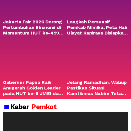
Jakarta Fair 2026 Dorong
Langkah Persuasif
Pertumbuhan Ekonomi di
Pemkab Mimika, Peta Hak
Momentum HUT ke-499
Ulayat Kapiraya Disiapkan
Kota Jakarta
sebagai Dasar
Perdamaian
Gubernur Papua Raih
Jelang Ramadhan, Wabup
Anugerah Golden Leader
Pastikan Situasi
pada HUT ke-6 JMSI dan
Kamtibmas Nabire Tetap
HPN 2026
Kondusif
Kabar
Pemkot