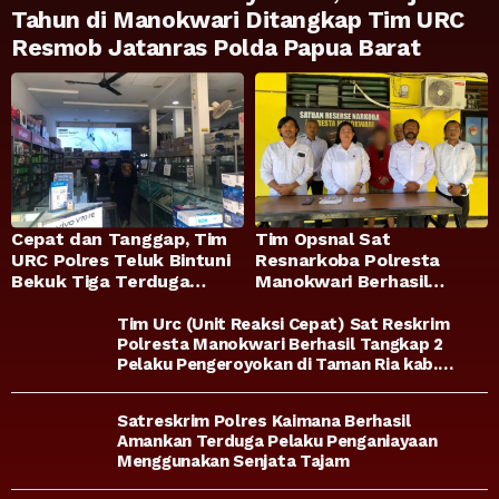
Tahun di Manokwari Ditangkap Tim URC
Resmob Jatanras Polda Papua Barat
Cepat dan Tanggap, Tim
Tim Opsnal Sat
URC Polres Teluk Bintuni
Resnarkoba Polresta
Bekuk Tiga Terduga
Manokwari Berhasil
Pelaku Pencurian di SMA
Ungkap Kasus Tindak
Sanawesen
Pidana Narkotika
Tim Urc (Unit Reaksi Cepat) Sat Reskrim
Golongan I Jenis Shabu di
Polresta Manokwari Berhasil Tangkap 2
Pelaku Pengeroyokan di Taman Ria kab.
SP 4 Distrik Prafi kab.
Manokwari
Manokwari
Satreskrim Polres Kaimana Berhasil
Amankan Terduga Pelaku Penganiayaan
Menggunakan Senjata Tajam