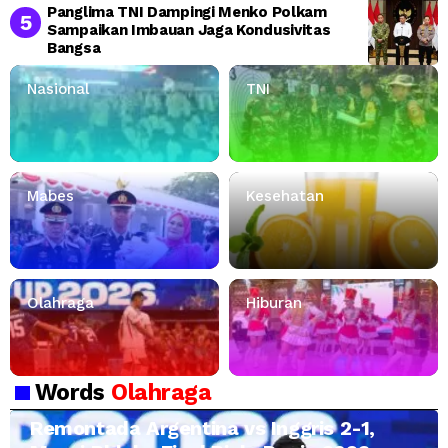
Panglima TNI Dampingi Menko Polkam
Sampaikan Imbauan Jaga Kondusivitas
Bangsa
Nasional
TNI
Mabes
Kesehatan
Olahraga
Hiburan
Words
Olahraga
Remontada Argentina vs Inggris 2-1,