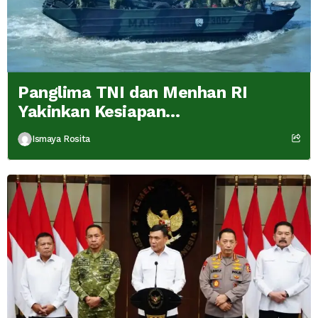
Panglima TNI dan Menhan RI
Yakinkan Kesiapan
Interoperabilitas TNI
Ismaya Rosita