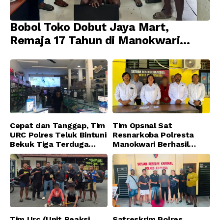
Bobol Toko Dobut Jaya Mart,
Remaja 17 Tahun di Manokwari
Ditangkap Tim URC Resmob
Jatanras Polda Papua Barat
Cepat dan Tanggap, Tim
Tim Opsnal Sat
URC Polres Teluk Bintuni
Resnarkoba Polresta
Bekuk Tiga Terduga
Manokwari Berhasil
Pelaku Pencurian di SMA
Ungkap Kasus Tindak
Sanawesen
Pidana Narkotika
Golongan I Jenis Shabu
di SP 4 Distrik Prafi kab.
Manokwari
Tim Urc (Unit Reaksi
Satreskrim Polres