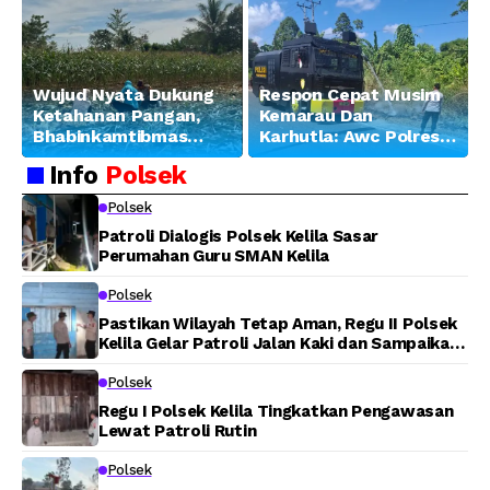
Wujud Nyata Dukung
Respon Cepat Musim
Ketahanan Pangan,
Kemarau Dan
Bhabinkamtibmas
Karhutla: Awc Polres
Banjar Ausoy Turun
Teluk Bintuni
Info
Polsek
Langsung Bantu
Padamkan Kebakaran
Warga Panen Jagung
Lahan di Jalan Poros
Polsek
Tuasai
Patroli Dialogis Polsek Kelila Sasar
Perumahan Guru SMAN Kelila
Polsek
Pastikan Wilayah Tetap Aman, Regu II Polsek
Kelila Gelar Patroli Jalan Kaki dan Sampaikan
Pesan Kamtibmas
Polsek
Regu I Polsek Kelila Tingkatkan Pengawasan
Lewat Patroli Rutin
Polsek