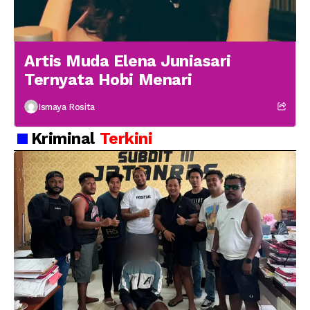
Artis Muda Elena Juniasari
Ternyata Hobi Menari
Ismaya Rosita
Kriminal
Terkini