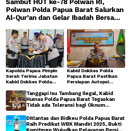
Sambut HUT ke-78 Polwan RI,
Polwan Polda Papua Barat Salurkan
Al-Qur’an dan Gelar Ibadah Bersama
di Masjid Al-Muhajirin
Kapolda Papua Pimpin
Kabid Dokkes Polda
Serah Terima Jabatan
Papua Barat Pastikan
Kabid Dokkes Polda
Persiapan Autopsi
Papua
Jenazah Presenter TVRI
Papua Barat Yanto
Tanggapi Isu Tambang Ilegal, Kabid
Idorway Telah Matang,
Humas Polda Papua Barat Tegaskan
Pelaksanaan
Tidak ada Toleransi bagi Oknum
Dijadwalkan Kamis
Anggota
Ditlantas dan Bidkeu Polda Papua Barat
Raih Predikat WBK Mandiri 2025, Bukti
Komitmen Wujudkan Pelayanan Bersih