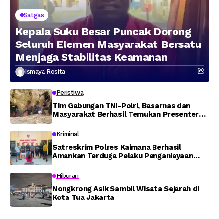
Satgas
Kepala Suku Besar Puncak Dorong
Seluruh Elemen Masyarakat Bersatu
Menjaga Stabilitas Keamanan
Ismaya Rosita
Peristiwa
Tim Gabungan TNI-Polri, Basarnas dan
Masyarakat Berhasil Temukan Presenter
TVRI Papua Barat yang Hilang di Sungai
Memti
Kriminal
Satreskrim Polres Kaimana Berhasil
Amankan Terduga Pelaku Penganiayaan
Menggunakan Senjata Tajam
Hiburan
Nongkrong Asik Sambil Wisata Sejarah di
Kota Tua Jakarta