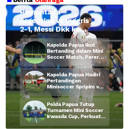
Remontada
Argentina vs Inggris
2-1, Messi Dkk ke
Final Piala Dunia
Kapolda Papua Ikut
2026
Bertanding dalam Mini
Soccer Match, Pererat
Kebersamaan Personel
di Bulan Ramadan
Kapolda Papua Hadiri
Pertandingan
Minisoccer Spripim vs
Bid Propam, Pererat
Soliditas dan
Polda Papua Tutup
Kebersamaan Personel
Turnamen Mini Soccer
Irwasda Cup, Perkuat
Soliditas dan
Kebersamaan Personel