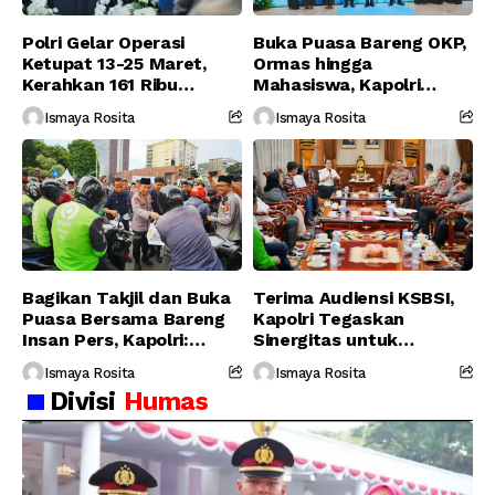
Polri Gelar Operasi
Buka Puasa Bareng OKP,
Ketupat 13-25 Maret,
Ormas hingga
Kerahkan 161 Ribu
Mahasiswa, Kapolri
Personel Gabungan
Serukan Jaga
Ismaya Rosita
Ismaya Rosita
Persatuan-Dukung
Program Pemerintah
Bagikan Takjil dan Buka
Terima Audiensi KSBSI,
Puasa Bersama Bareng
Kapolri Tegaskan
Insan Pers, Kapolri:
Sinergitas untuk
Suara Media Suara
Perjuangkan Hak Buruh
Ismaya Rosita
Ismaya Rosita
Publik
Divisi
Humas