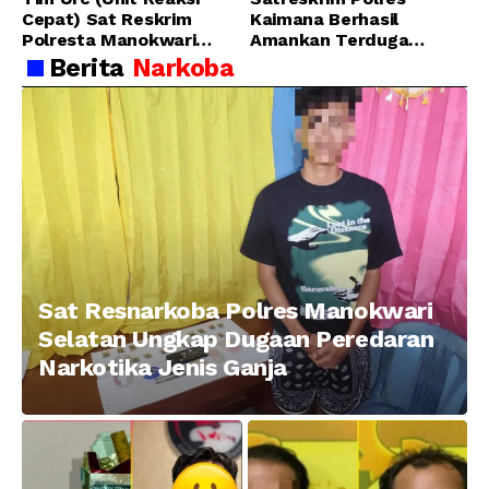
Cepat) Sat Reskrim
Kaimana Berhasil
Polresta Manokwari
Amankan Terduga
Berhasil Tangkap 2
Pelaku Penganiayaan
Berita
Narkoba
Pelaku Pengeroyokan di
Menggunakan Senjata
Taman Ria kab.
Tajam
Manokwari
Sat Resnarkoba Polres Manokwari
Selatan Ungkap Dugaan Peredaran
Narkotika Jenis Ganja