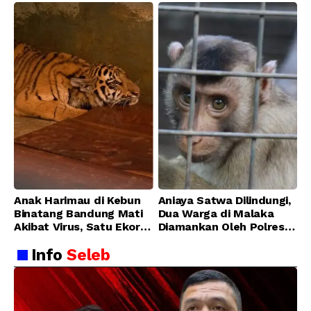
Anak Harimau di Kebun
Aniaya Satwa Dilindungi,
Binatang Bandung Mati
Dua Warga di Malaka
Akibat Virus, Satu Ekor
Diamankan Oleh Polres
Lainnya Berangsur
Malaka
Info
Seleb
Membaik