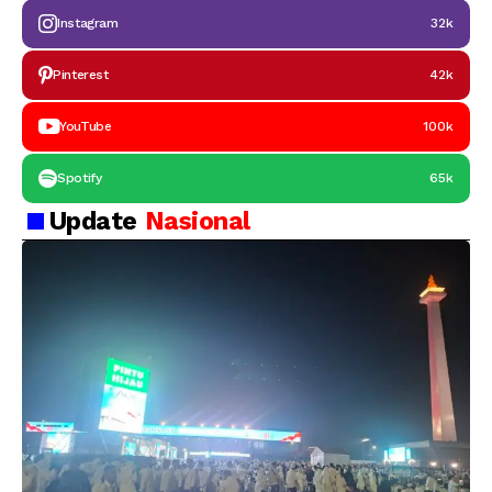
Instagram
32k
Pinterest
42k
YouTube
100k
Spotify
65k
Update
Nasional