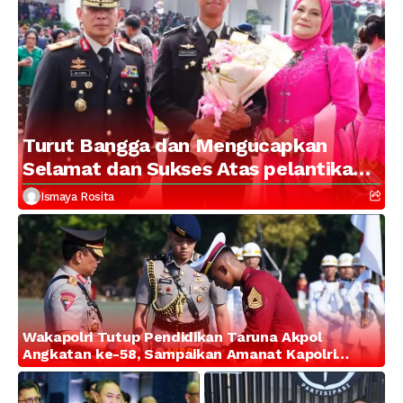
Turut Bangga dan Mengucapkan
Selamat dan Sukses Atas pelantikan
Putra Brigjen Pol Drs, A.M Kamal.
Ismaya Rosita
Sebagai Perwira Polri Lulusan AKPOL
2026
Wakapolri Tutup Pendidikan Taruna Akpol
Angkatan ke-58, Sampaikan Amanat Kapolri
kepada 282 Capaja