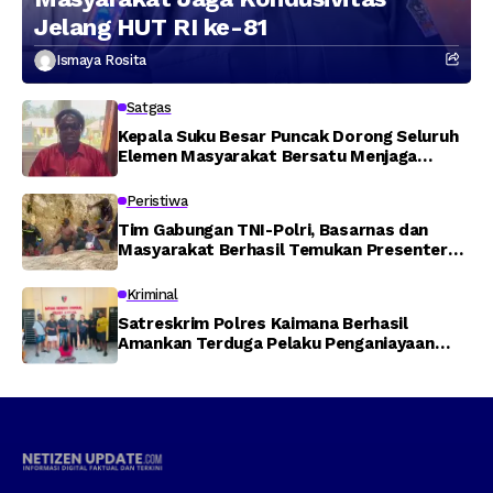
Jelang HUT RI ke-81
Ismaya Rosita
Satgas
Kepala Suku Besar Puncak Dorong Seluruh
Elemen Masyarakat Bersatu Menjaga
Stabilitas Keamanan
Peristiwa
Tim Gabungan TNI-Polri, Basarnas dan
Masyarakat Berhasil Temukan Presenter
TVRI Papua Barat yang Hilang di Sungai
Memti
Kriminal
Satreskrim Polres Kaimana Berhasil
Amankan Terduga Pelaku Penganiayaan
Menggunakan Senjata Tajam