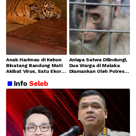
Anak Harimau di Kebun
Aniaya Satwa Dilindungi,
Binatang Bandung Mati
Dua Warga di Malaka
Akibat Virus, Satu Ekor
Diamankan Oleh Polres
Lainnya Berangsur
Malaka
Info
Seleb
Membaik