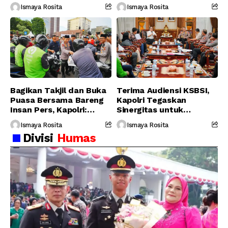
Personel Gabungan
Serukan Jaga
Ismaya Rosita
Ismaya Rosita
Persatuan-Dukung
Program Pemerintah
Bagikan Takjil dan Buka
Terima Audiensi KSBSI,
Puasa Bersama Bareng
Kapolri Tegaskan
Insan Pers, Kapolri:
Sinergitas untuk
Suara Media Suara
Perjuangkan Hak Buruh
Ismaya Rosita
Ismaya Rosita
Publik
Divisi
Humas