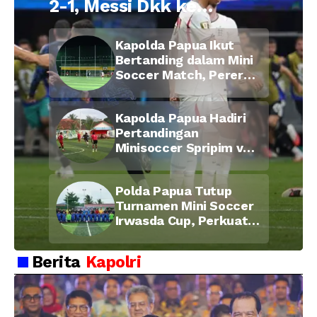
2-1, Messi Dkk ke
Final Piala Dunia
Kapolda Papua Ikut
2026
Bertanding dalam Mini
Soccer Match, Pererat
Kebersamaan Personel
di Bulan Ramadan
Kapolda Papua Hadiri
Pertandingan
Minisoccer Spripim vs
Bid Propam, Pererat
Soliditas dan
Polda Papua Tutup
Kebersamaan Personel
Turnamen Mini Soccer
Irwasda Cup, Perkuat
Soliditas dan
Kebersamaan Personel
Berita
Kapolri