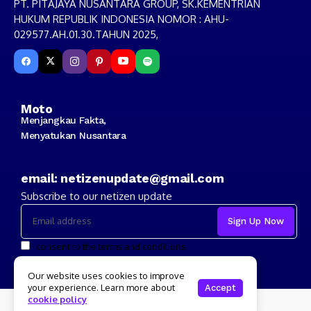
PT. PITAJAYA NUSANTARA GROUP, SK.KEMENTRIAN
HUKUM REPUBLIK INDONESIA NOMOR : AHU-
029577.AH.01.30.TAHUN 2025,
Moto
Menjangkau Fakta,
Menyatukan Nusantara
email: netizenupdate@gmail.com
Subscribe to our netizen update
I consent to the terms and conditions
Our website uses cookies to improve
your experience. Learn more about
Accept
cookie policy
Copyright 2024 Netizenupdate.com