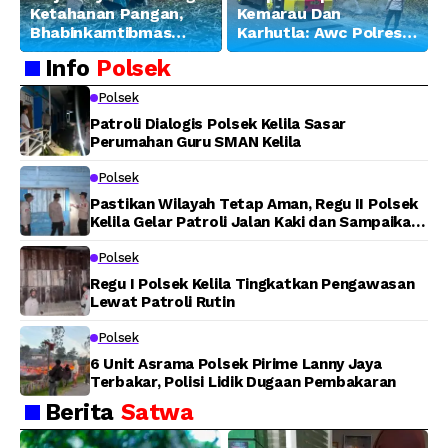
Ketahanan Pangan,
Kemarau Dan
Bhabinkamtibmas
Karhutla: Awc Polres
Banjar Ausoy Turun
Teluk Bintuni
Info
Polsek
Langsung Bantu
Padamkan Kebakaran
Warga Panen Jagung
Lahan di Jalan Poros
Polsek
Tuasai
Patroli Dialogis Polsek Kelila Sasar
Perumahan Guru SMAN Kelila
Polsek
Pastikan Wilayah Tetap Aman, Regu II Polsek
Kelila Gelar Patroli Jalan Kaki dan Sampaikan
Pesan Kamtibmas
Polsek
Regu I Polsek Kelila Tingkatkan Pengawasan
Lewat Patroli Rutin
Polsek
6 Unit Asrama Polsek Pirime Lanny Jaya
Terbakar, Polisi Lidik Dugaan Pembakaran
Berita
Satwa