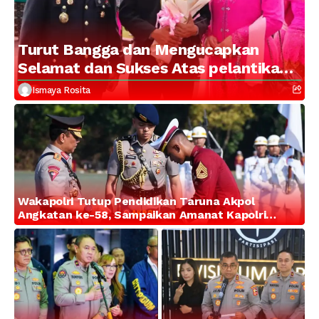
Turut Bangga dan Mengucapkan
Selamat dan Sukses Atas pelantikan
Putra Brigjen Pol Drs, A.M Kamal.
Ismaya Rosita
Sebagai Perwira Polri Lulusan AKPOL
2026
Wakapolri Tutup Pendidikan Taruna Akpol
Angkatan ke-58, Sampaikan Amanat Kapolri
kepada 282 Capaja