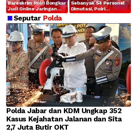
Bareskrim Polri Bongkar
Sebanyak 54 Personel
Judi Online Jaringan
Dimutasi, Polri
Internasional di Jakarta
Tegaskan Komitmen
Seputar
Polda
Barat, 321 WNA
Pembinaan Karier dan
Diamankan
Profesionalisme
Polda Jabar dan KDM Ungkap 352
Kasus Kejahatan Jalanan dan Sita
2,7 Juta Butir OKT