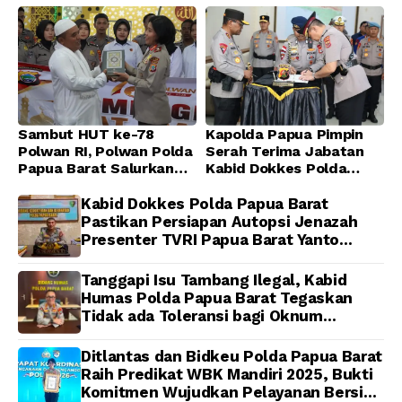
Sambut HUT ke-78
Kapolda Papua Pimpin
Polwan RI, Polwan Polda
Serah Terima Jabatan
Papua Barat Salurkan
Kabid Dokkes Polda
Al-Qur’an dan Gelar
Papua
Ibadah Bersama di
Kabid Dokkes Polda Papua Barat
Masjid Al-Muhajirin
Pastikan Persiapan Autopsi Jenazah
Presenter TVRI Papua Barat Yanto
Idorway Telah Matang, Pelaksanaan
Dijadwalkan Kamis
Tanggapi Isu Tambang Ilegal, Kabid
Humas Polda Papua Barat Tegaskan
Tidak ada Toleransi bagi Oknum
Anggota
Ditlantas dan Bidkeu Polda Papua Barat
Raih Predikat WBK Mandiri 2025, Bukti
Komitmen Wujudkan Pelayanan Bersih