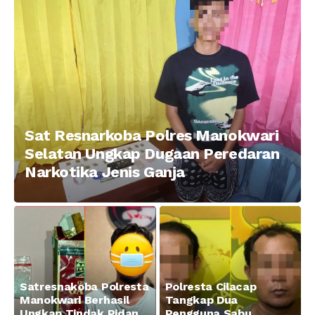
Taman Ria kab.
Tajam
Manokwari
Sat Resnarkoba Polres Manokwari
Selatan Ungkap Dugaan Peredaran
Narkotika Jenis Ganja
Satresnakoba Polresta
Polresta Cilacap
Manokwari Berhasil
Tangkap Dua
Ungkap Tindak Pidana
Pengguna Sabu,