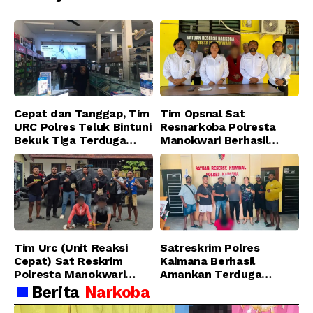
Ditangkap Tim URC Resmob
Jatanras Polda Papua Barat
Cepat dan Tanggap, Tim
Tim Opsnal Sat
URC Polres Teluk Bintuni
Resnarkoba Polresta
Bekuk Tiga Terduga
Manokwari Berhasil
Pelaku Pencurian di SMA
Ungkap Kasus Tindak
Sanawesen
Pidana Narkotika
Golongan I Jenis Shabu
di SP 4 Distrik Prafi kab.
Manokwari
Tim Urc (Unit Reaksi
Satreskrim Polres
Cepat) Sat Reskrim
Kaimana Berhasil
Polresta Manokwari
Amankan Terduga
Berhasil Tangkap 2
Pelaku Penganiayaan
Berita
Narkoba
Pelaku Pengeroyokan di
Menggunakan Senjata