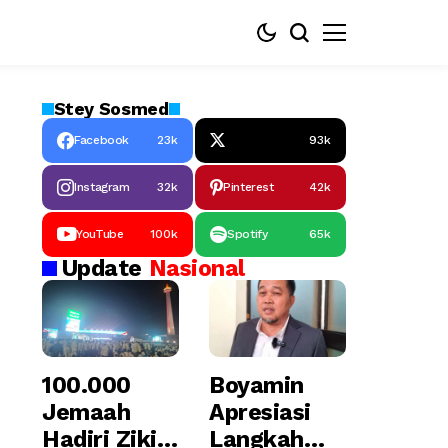
Stey
Sosmed
Facebook
23k
93k
Instagram
32k
Pinterest
42k
YouTube
100k
Spotify
65k
Update
Nasional
100.000
Boyamin
Jemaah
Apresiasi
Hadiri Zikir
Langkah