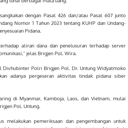
ang tunai berbagai mata uang.
rsangkakan dengan Pasal 426 dan/atau Pasal 607 junto
Undang Nomor 1 Tahun 2023 tentang KUHP dan Undang-
enyesuaian Pidana.
terhadap aliran dana dan penelusuran terhadap server
munikasi,” jelas Brigjen Pol. Wira.
ol Divhubinter Polri Brigjen Pol. Dr. Untung Widyatmoko
an adanya pergeseran aktivitas tindak pidana siber
daring di Myanmar, Kamboja, Laos, dan Vietnam, mulai
rigjen Pol. Untung.
erus melakukan pemeriksaan dan pengembangan untuk