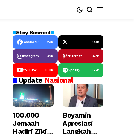
Stey
Sosmed
Facebook
23k
93k
Instagram
32k
Pinterest
42k
YouTube
100k
Spotify
65k
Update
Nasional
100.000
Boyamin
Jemaah
Apresiasi
Hadiri Zikir
Langkah