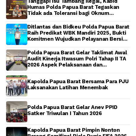
Papua Barat Yanto
Tanggapi Isu Tambang Ilegal, Kabid
Idorway Telah Matang,
Humas Polda Papua Barat Tegaskan
Pelaksanaan
Tidak ada Toleransi bagi Oknum
Dijadwalkan Kamis
Anggota
Ditlantas dan Bidkeu Polda Papua Barat
Raih Predikat WBK Mandiri 2025, Bukti
Komitmen Wujudkan Pelayanan Bersih
dan Berintegritas
Polda Papua Barat Gelar Taklimat Awal
Audit Kinerja Itwasum Polri Tahap II TA
2026 Aspek Pelaksanaan dan
Pengendalian
Kapolda Papua Barat Bersama Para PJU
Laksanakan Latihan Menembak
Polda Papua Barat Gelar Anev PPID
Satker Triwulan I Tahun 2026
Kapolda Papua Barat Pimpin Nonton