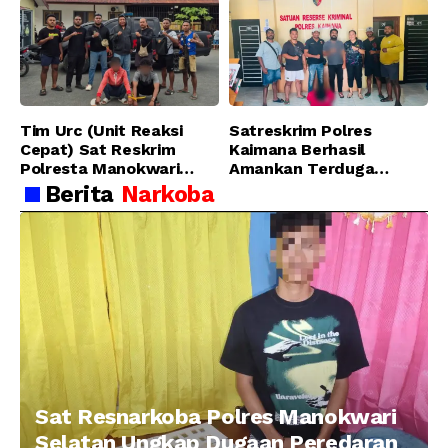
Sanawesen
Pidana Narkotika
Golongan I Jenis Shabu
di SP 4 Distrik Prafi kab.
Manokwari
Tim Urc (Unit Reaksi
Satreskrim Polres
Cepat) Sat Reskrim
Kaimana Berhasil
Polresta Manokwari
Amankan Terduga
Berhasil Tangkap 2
Pelaku Penganiayaan
Berita
Narkoba
Pelaku Pengeroyokan di
Menggunakan Senjata
Taman Ria kab.
Tajam
Manokwari
Sat Resnarkoba Polres Manokwari
Selatan Ungkap Dugaan Peredaran