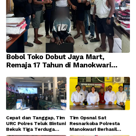
Bobol Toko Dobut Jaya Mart,
Remaja 17 Tahun di Manokwari
Ditangkap Tim URC Resmob
Jatanras Polda Papua Barat
Cepat dan Tanggap, Tim
Tim Opsnal Sat
URC Polres Teluk Bintuni
Resnarkoba Polresta
Bekuk Tiga Terduga
Manokwari Berhasil
Pelaku Pencurian di SMA
Ungkap Kasus Tindak