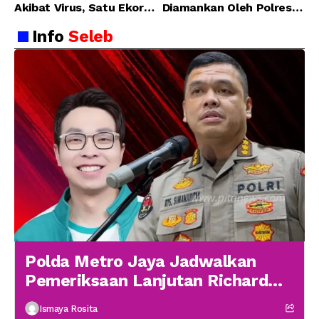
Akibat Virus, Satu Ekor
Diamankan Oleh Polres
Lainnya Berangsur
Malaka
Info
Seleb
Membaik
Polda Metro Jaya Jadwalkan
Pemeriksaan Lanjutan Richard
Lee 19 Januari
Ismaya Rosita