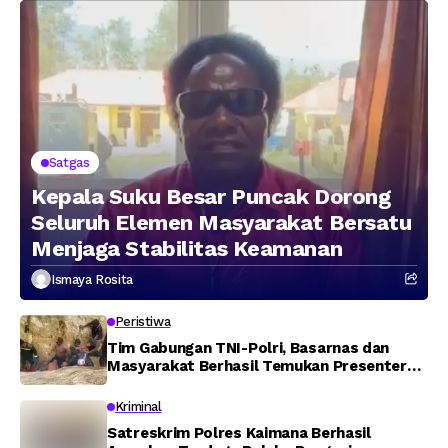
Wilayah Februari 2026
Satgas
Kepala Suku Besar Puncak Dorong
Seluruh Elemen Masyarakat Bersatu
Menjaga Stabilitas Keamanan
Ismaya Rosita
Peristiwa
Tim Gabungan TNI-Polri, Basarnas dan
Masyarakat Berhasil Temukan Presenter
TVRI Papua Barat yang Hilang di Sungai
Memti
Kriminal
Satreskrim Polres Kaimana Berhasil