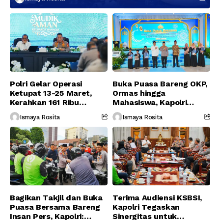
Polri Gelar Operasi
Buka Puasa Bareng OKP,
Ketupat 13-25 Maret,
Ormas hingga
Kerahkan 161 Ribu
Mahasiswa, Kapolri
Personel Gabungan
Serukan Jaga
Ismaya Rosita
Ismaya Rosita
Persatuan-Dukung
Program Pemerintah
Bagikan Takjil dan Buka
Terima Audiensi KSBSI,
Puasa Bersama Bareng
Kapolri Tegaskan
Insan Pers, Kapolri:
Sinergitas untuk