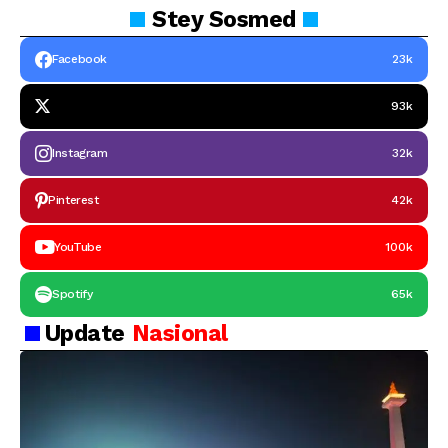
Stey
Sosmed
Facebook
23k
93k
Instagram
32k
Pinterest
42k
YouTube
100k
Spotify
65k
Update
Nasional