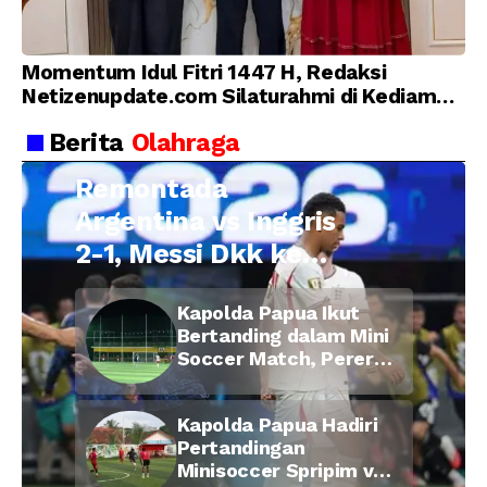
Momentum Idul Fitri 1447 H, Redaksi
Netizenupdate.com Silaturahmi di Kediaman
Kepala Desa Cilopadang
Berita
Olahraga
Remontada
Argentina vs Inggris
2-1, Messi Dkk ke
Final Piala Dunia
Kapolda Papua Ikut
2026
Bertanding dalam Mini
Soccer Match, Pererat
Kebersamaan Personel
di Bulan Ramadan
Kapolda Papua Hadiri
Pertandingan
Minisoccer Spripim vs