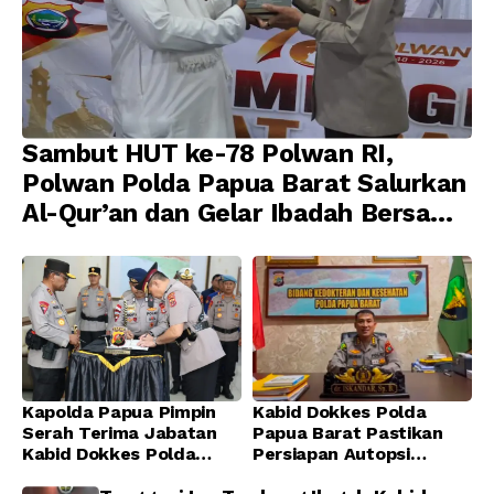
Sambut HUT ke-78 Polwan RI,
Polwan Polda Papua Barat Salurkan
Al-Qur’an dan Gelar Ibadah Bersama
di Masjid Al-Muhajirin
Kapolda Papua Pimpin
Kabid Dokkes Polda
Serah Terima Jabatan
Papua Barat Pastikan
Kabid Dokkes Polda
Persiapan Autopsi
Papua
Jenazah Presenter TVRI