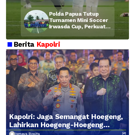
Bid Propam, Pererat
Soliditas dan
Polda Papua Tutup
Kebersamaan Personel
Turnamen Mini Soccer
Irwasda Cup, Perkuat
Soliditas dan
Kebersamaan Personel
Berita
Kapolri
Kapolri: Jaga Semangat Hoegeng,
Lahirkan Hoegeng-Hoegeng
Berikutnya
Ismaya Rosita