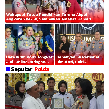
Wakapolri Tutup Pendidikan Taruna Akpol
Angkatan ke-58, Sampaikan Amanat Kapolri
kepada 282 Capaja
Bareskrim Polri Bongkar
Sebanyak 54 Personel
Judi Online Jaringan
Dimutasi, Polri
Internasional di Jakarta
Tegaskan Komitmen
Seputar
Polda
Barat, 321 WNA
Pembinaan Karier dan
Diamankan
Profesionalisme