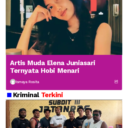
Artis Muda Elena Juniasari
Ternyata Hobi Menari
Ismaya Rosita
Kriminal
Terkini