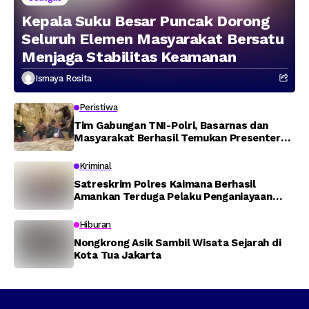
Kepala Suku Besar Puncak Dorong
Seluruh Elemen Masyarakat Bersatu
Menjaga Stabilitas Keamanan
Ismaya Rosita
Peristiwa
Tim Gabungan TNI-Polri, Basarnas dan
Masyarakat Berhasil Temukan Presenter
TVRI Papua Barat yang Hilang di Sungai
Memti
Kriminal
Satreskrim Polres Kaimana Berhasil
Amankan Terduga Pelaku Penganiayaan
Menggunakan Senjata Tajam
Hiburan
Nongkrong Asik Sambil Wisata Sejarah di
Kota Tua Jakarta