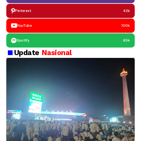
Pinterest
42k
YouTube
100k
Spotify
65k
Update
Nasional