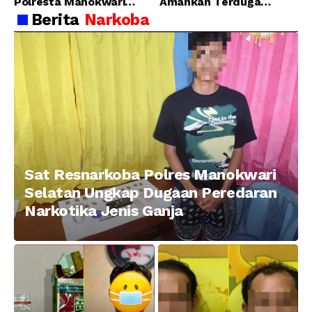
Polresta Manokwari
Amankan Terduga
Berhasil Tangkap 2
Pelaku Penganiayaan
Berita
Narkoba
Pelaku Pengeroyokan di
Menggunakan Senjata
Taman Ria kab.
Tajam
Manokwari
Sat Resnarkoba Polres Manokwari
Selatan Ungkap Dugaan Peredaran
Narkotika Jenis Ganja