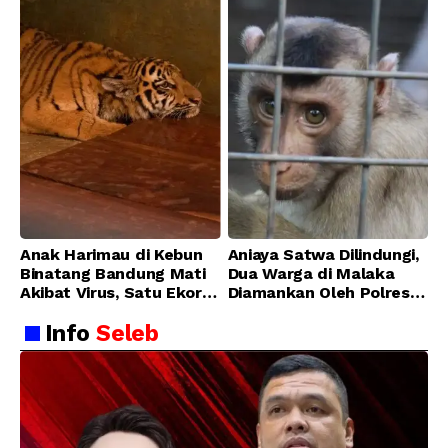
Anak Harimau di Kebun
Aniaya Satwa Dilindungi,
Binatang Bandung Mati
Dua Warga di Malaka
Akibat Virus, Satu Ekor
Diamankan Oleh Polres
Lainnya Berangsur
Malaka
Info
Seleb
Membaik