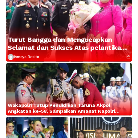
Turut Bangga dan Mengucapkan
Selamat dan Sukses Atas pelantikan
Putra Brigjen Pol Drs, A.M Kamal.
Ismaya Rosita
Sebagai Perwira Polri Lulusan AKPOL
2026
Wakapolri Tutup Pendidikan Taruna Akpol
Angkatan ke-58, Sampaikan Amanat Kapolri
kepada 282 Capaja