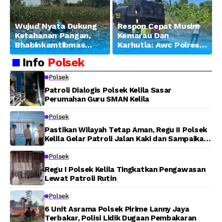
Wujud Nyata Dukung
Respon Cepat Musim
Ketahanan Pangan,
Kemarau Dan
Bhabinkamtibmas
Karhutla: Awc Polres
Banjar Ausoy Turun
Teluk Bintuni
Info
Polsek
Langsung Bantu
Padamkan Kebakaran
Warga Panen Jagung
Lahan di Jalan Poros
Polsek
Tuasai
Patroli Dialogis Polsek Kelila Sasar
Perumahan Guru SMAN Kelila
Polsek
Pastikan Wilayah Tetap Aman, Regu II Polsek
Kelila Gelar Patroli Jalan Kaki dan Sampaikan
Pesan Kamtibmas
Polsek
Regu I Polsek Kelila Tingkatkan Pengawasan
Lewat Patroli Rutin
Polsek
6 Unit Asrama Polsek Pirime Lanny Jaya
Terbakar, Polisi Lidik Dugaan Pembakaran