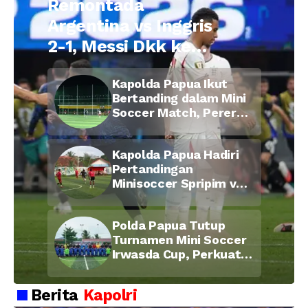
Remontada
Argentina vs Inggris
2-1, Messi Dkk ke
Final Piala Dunia
Kapolda Papua Ikut
2026
Bertanding dalam Mini
Soccer Match, Pererat
Kebersamaan Personel
di Bulan Ramadan
Kapolda Papua Hadiri
Pertandingan
Minisoccer Spripim vs
Bid Propam, Pererat
Soliditas dan
Polda Papua Tutup
Kebersamaan Personel
Turnamen Mini Soccer
Irwasda Cup, Perkuat
Soliditas dan
Kebersamaan Personel
Berita
Kapolri