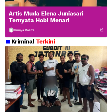
Artis Muda Elena Juniasari
Ternyata Hobi Menari
Ismaya Rosita
Kriminal
Terkini