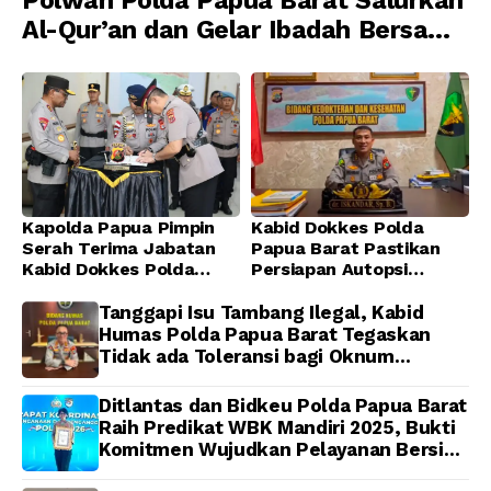
Polwan Polda Papua Barat Salurkan
Al-Qur’an dan Gelar Ibadah Bersama
di Masjid Al-Muhajirin
Kapolda Papua Pimpin
Kabid Dokkes Polda
Serah Terima Jabatan
Papua Barat Pastikan
Kabid Dokkes Polda
Persiapan Autopsi
Papua
Jenazah Presenter TVRI
Papua Barat Yanto
Tanggapi Isu Tambang Ilegal, Kabid
Idorway Telah Matang,
Humas Polda Papua Barat Tegaskan
Pelaksanaan
Tidak ada Toleransi bagi Oknum
Dijadwalkan Kamis
Anggota
Ditlantas dan Bidkeu Polda Papua Barat
Raih Predikat WBK Mandiri 2025, Bukti
Komitmen Wujudkan Pelayanan Bersih
dan Berintegritas