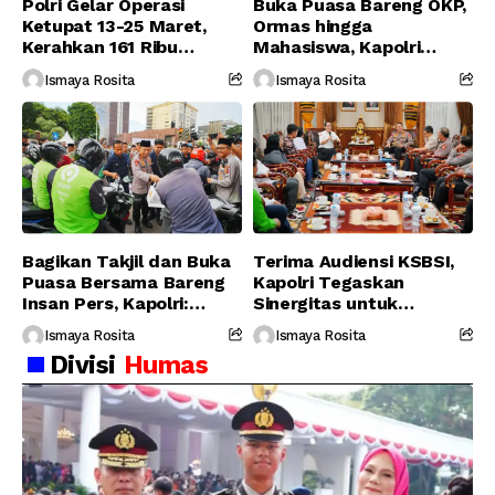
Polri Gelar Operasi
Buka Puasa Bareng OKP,
Ketupat 13-25 Maret,
Ormas hingga
Kerahkan 161 Ribu
Mahasiswa, Kapolri
Personel Gabungan
Serukan Jaga
Ismaya Rosita
Ismaya Rosita
Persatuan-Dukung
Program Pemerintah
Bagikan Takjil dan Buka
Terima Audiensi KSBSI,
Puasa Bersama Bareng
Kapolri Tegaskan
Insan Pers, Kapolri:
Sinergitas untuk
Suara Media Suara
Perjuangkan Hak Buruh
Ismaya Rosita
Ismaya Rosita
Publik
Divisi
Humas