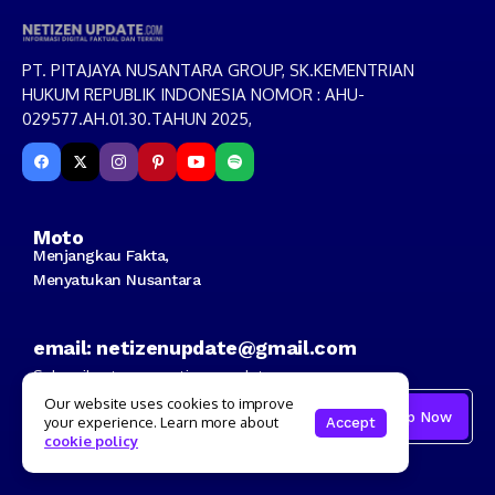
PT. PITAJAYA NUSANTARA GROUP, SK.KEMENTRIAN
HUKUM REPUBLIK INDONESIA NOMOR : AHU-
029577.AH.01.30.TAHUN 2025,
Moto
Menjangkau Fakta,
Menyatukan Nusantara
email: netizenupdate@gmail.com
Subscribe to our netizen update
Our website uses cookies to improve
your experience. Learn more about
Accept
cookie policy
I consent to the terms and conditions