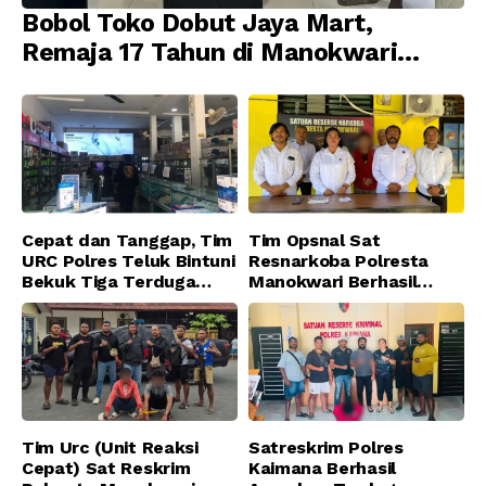
Bobol Toko Dobut Jaya Mart,
Remaja 17 Tahun di Manokwari
Ditangkap Tim URC Resmob
Jatanras Polda Papua Barat
Cepat dan Tanggap, Tim
Tim Opsnal Sat
URC Polres Teluk Bintuni
Resnarkoba Polresta
Bekuk Tiga Terduga
Manokwari Berhasil
Pelaku Pencurian di SMA
Ungkap Kasus Tindak
Sanawesen
Pidana Narkotika
Golongan I Jenis Shabu
di SP 4 Distrik Prafi kab.
Manokwari
Tim Urc (Unit Reaksi
Satreskrim Polres
Cepat) Sat Reskrim
Kaimana Berhasil