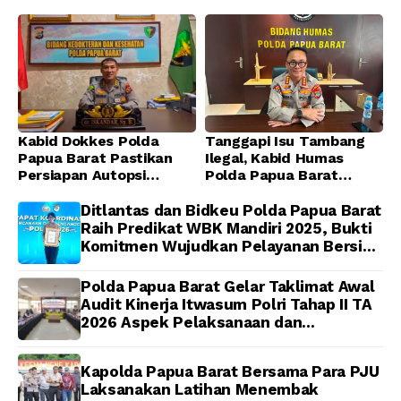
Kabid Dokkes Polda
Tanggapi Isu Tambang
Papua Barat Pastikan
Ilegal, Kabid Humas
Persiapan Autopsi
Polda Papua Barat
Jenazah Presenter TVRI
Tegaskan Tidak ada
Papua Barat Yanto
Toleransi bagi Oknum
Ditlantas dan Bidkeu Polda Papua Barat
Idorway Telah Matang,
Anggota
Raih Predikat WBK Mandiri 2025, Bukti
Pelaksanaan
Komitmen Wujudkan Pelayanan Bersih
Dijadwalkan Kamis
dan Berintegritas
Polda Papua Barat Gelar Taklimat Awal
Audit Kinerja Itwasum Polri Tahap II TA
2026 Aspek Pelaksanaan dan
Pengendalian
Kapolda Papua Barat Bersama Para PJU
Laksanakan Latihan Menembak