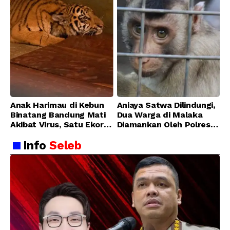
Anak Harimau di Kebun
Aniaya Satwa Dilindungi,
Binatang Bandung Mati
Dua Warga di Malaka
Akibat Virus, Satu Ekor
Diamankan Oleh Polres
Lainnya Berangsur
Malaka
Info
Seleb
Membaik