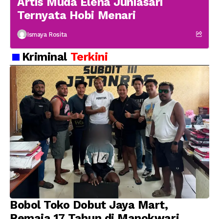
Artis Muda Elena Juniasari
Ternyata Hobi Menari
Ismaya Rosita
Kriminal
Terkini
Bobol Toko Dobut Jaya Mart,
Remaja 17 Tahun di Manokwari