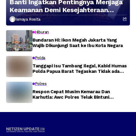
Banti Ingatkan Pentingnya Menjaga
Keamanan Demi Kesejahteraan
Masyarakat
Ismaya Rosita
Hiburan
Bundaran Hi: Ikon Megah Jakarta Yang
Wajib Dikunjungi Saat ke Ibu Kota Negara
Polda
Tanggapi Isu Tambang Ilegal, Kabid Humas
Polda Papua Barat Tegaskan Tidak ada
Toleransi bagi Oknum Anggota
Polres
Respon Cepat Musim Kemarau Dan
Karhutla: Awc Polres Teluk Bintuni
Padamkan Kebakaran Lahan di Jalan Poros
Tuasai