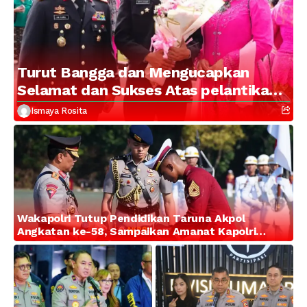
Turut Bangga dan Mengucapkan
Selamat dan Sukses Atas pelantikan
Putra Brigjen Pol Drs, A.M Kamal.
Ismaya Rosita
Sebagai Perwira Polri Lulusan AKPOL
2026
Wakapolri Tutup Pendidikan Taruna Akpol
Angkatan ke-58, Sampaikan Amanat Kapolri
kepada 282 Capaja