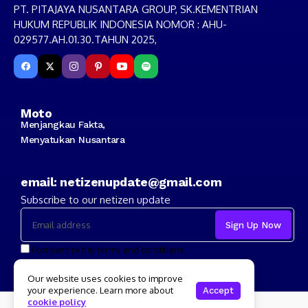
PT. PITAJAYA NUSANTARA GROUP, SK.KEMENTRIAN
HUKUM REPUBLIK INDONESIA NOMOR : AHU-
029577.AH.01.30.TAHUN 2025,
Moto
Menjangkau Fakta,
Menyatukan Nusantara
email: netizenupdate@gmail.com
Subscribe to our netizen update
I consent to the terms and conditions
Our website uses cookies to improve
your experience. Learn more about
Accept
cookie policy
Copyright 2024 Netizenupdate.com