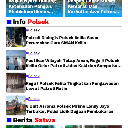
Wujud Nyata Dukung
Respon Cepat Musim
Ketahanan Pangan,
Kemarau Dan
Bhabinkamtibmas
Karhutla: Awc Polres
Banjar Ausoy Turun
Teluk Bintuni
Info
Polsek
Langsung Bantu
Padamkan Kebakaran
Warga Panen Jagung
Lahan di Jalan Poros
Polsek
Tuasai
Patroli Dialogis Polsek Kelila Sasar
Perumahan Guru SMAN Kelila
Polsek
Pastikan Wilayah Tetap Aman, Regu II Polsek
Kelila Gelar Patroli Jalan Kaki dan Sampaikan
Pesan Kamtibmas
Polsek
Regu I Polsek Kelila Tingkatkan Pengawasan
Lewat Patroli Rutin
Polsek
6 Unit Asrama Polsek Pirime Lanny Jaya
Terbakar, Polisi Lidik Dugaan Pembakaran
Berita
Satwa