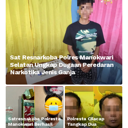
Taman Ria kab.
Tajam
Manokwari
Sat Resnarkoba Polres Manokwari
Selatan Ungkap Dugaan Peredaran
Narkotika Jenis Ganja
Satresnakoba Polresta
Polresta Cilacap
Manokwari Berhasil
Tangkap Dua