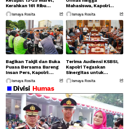
Ketupat 13-25 Maret,
Ormas hingga
Kerahkan 161 Ribu
Mahasiswa, Kapolri
Personel Gabungan
Serukan Jaga
Ismaya Rosita
Ismaya Rosita
Persatuan-Dukung
Program Pemerintah
Bagikan Takjil dan Buka
Terima Audiensi KSBSI,
Puasa Bersama Bareng
Kapolri Tegaskan
Insan Pers, Kapolri:
Sinergitas untuk
Suara Media Suara
Perjuangkan Hak Buruh
Ismaya Rosita
Ismaya Rosita
Publik
Divisi
Humas