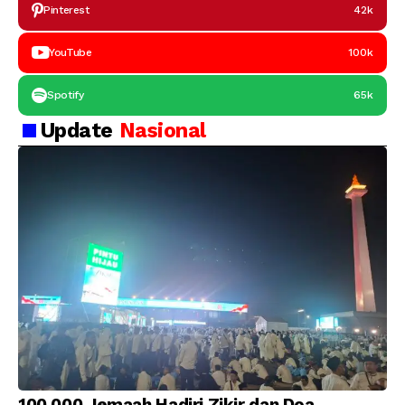
Pinterest
42k
YouTube
100k
Spotify
65k
Update
Nasional
100.000 Jemaah Hadiri Zikir dan Doa