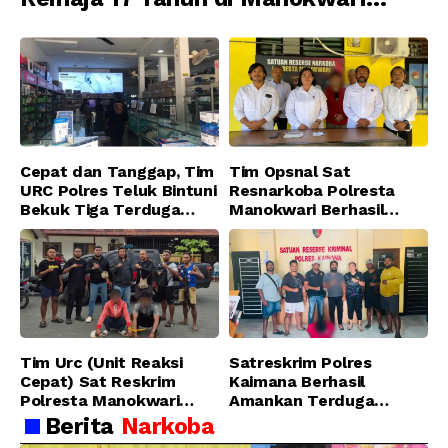
Ditangkap Tim URC Resmob
Jatanras Polda Papua Barat
Cepat dan Tanggap, Tim
Tim Opsnal Sat
URC Polres Teluk Bintuni
Resnarkoba Polresta
Bekuk Tiga Terduga
Manokwari Berhasil
Pelaku Pencurian di SMA
Ungkap Kasus Tindak
Sanawesen
Pidana Narkotika
Golongan I Jenis Shabu
di SP 4 Distrik Prafi kab.
Manokwari
Tim Urc (Unit Reaksi
Satreskrim Polres
Cepat) Sat Reskrim
Kaimana Berhasil
Polresta Manokwari
Amankan Terduga
Berhasil Tangkap 2
Pelaku Penganiayaan
Berita
Narkoba
Pelaku Pengeroyokan di
Menggunakan Senjata