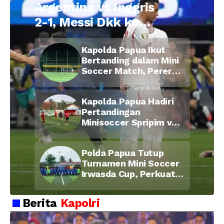
Argentina vs Inggris
2-1, Messi Dkk ke
Final Piala Dunia
Kapolda Papua Ikut
2026
Bertanding dalam Mini
Soccer Match, Pererat
Kebersamaan Personel
di Bulan Ramadan
Kapolda Papua Hadiri
Pertandingan
Minisoccer Spripim vs
Bid Propam, Pererat
Soliditas dan
Polda Papua Tutup
Kebersamaan Personel
Turnamen Mini Soccer
Irwasda Cup, Perkuat
Soliditas dan
Kebersamaan Personel
Berita
Kapolri