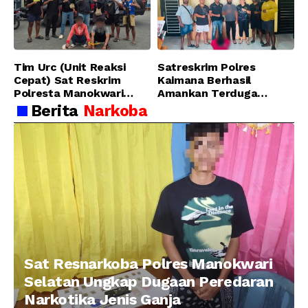
Golongan I Jenis Shabu
di SP 4 Distrik Prafi kab.
Manokwari
Tim Urc (Unit Reaksi
Satreskrim Polres
Cepat) Sat Reskrim
Kaimana Berhasil
Polresta Manokwari
Amankan Terduga
Berhasil Tangkap 2
Pelaku Penganiayaan
Berita
Narkoba
Pelaku Pengeroyokan di
Menggunakan Senjata
Taman Ria kab.
Tajam
Manokwari
Sat Resnarkoba Polres Manokwari
Selatan Ungkap Dugaan Peredaran
Narkotika Jenis Ganja