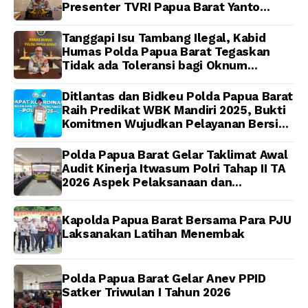
Presenter TVRI Papua Barat Yanto
Idorway Telah Matang, Pelaksanaan
Dijadwalkan Kamis
Tanggapi Isu Tambang Ilegal, Kabid
Humas Polda Papua Barat Tegaskan
Tidak ada Toleransi bagi Oknum
Anggota
Ditlantas dan Bidkeu Polda Papua Barat
Raih Predikat WBK Mandiri 2025, Bukti
Komitmen Wujudkan Pelayanan Bersih
dan Berintegritas
Polda Papua Barat Gelar Taklimat Awal
Audit Kinerja Itwasum Polri Tahap II TA
2026 Aspek Pelaksanaan dan
Pengendalian
Kapolda Papua Barat Bersama Para PJU
Laksanakan Latihan Menembak
Polda Papua Barat Gelar Anev PPID
Satker Triwulan I Tahun 2026