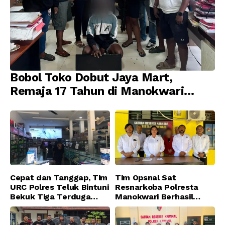
Bobol Toko Dobut Jaya Mart,
Remaja 17 Tahun di Manokwari
Ditangkap Tim URC Resmob
Jatanras Polda Papua Barat
Cepat dan Tanggap, Tim
Tim Opsnal Sat
URC Polres Teluk Bintuni
Resnarkoba Polresta
Bekuk Tiga Terduga
Manokwari Berhasil
Pelaku Pencurian di SMA
Ungkap Kasus Tindak
Sanawesen
Pidana Narkotika