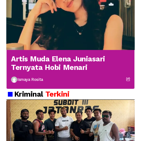
Artis Muda Elena Juniasari
Ternyata Hobi Menari
Ismaya Rosita
Kriminal
Terkini