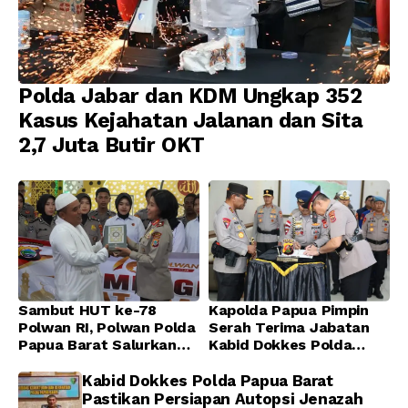
Polda Jabar dan KDM Ungkap 352
Kasus Kejahatan Jalanan dan Sita
2,7 Juta Butir OKT
Sambut HUT ke-78
Kapolda Papua Pimpin
Polwan RI, Polwan Polda
Serah Terima Jabatan
Papua Barat Salurkan
Kabid Dokkes Polda
Al-Qur’an dan Gelar
Papua
Ibadah Bersama di
Kabid Dokkes Polda Papua Barat
Masjid Al-Muhajirin
Pastikan Persiapan Autopsi Jenazah