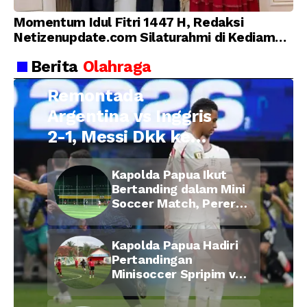
Momentum Idul Fitri 1447 H, Redaksi
Netizenupdate.com Silaturahmi di Kediaman
Kepala Desa Cilopadang
Berita
Olahraga
Remontada
Argentina vs Inggris
2-1, Messi Dkk ke
Final Piala Dunia
Kapolda Papua Ikut
2026
Bertanding dalam Mini
Soccer Match, Pererat
Kebersamaan Personel
di Bulan Ramadan
Kapolda Papua Hadiri
Pertandingan
Minisoccer Spripim vs
Bid Propam, Pererat
Soliditas dan