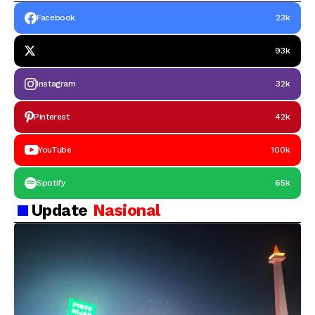
Facebook
23k
93k
Instagram
32k
Pinterest
42k
YouTube
100k
Spotify
65k
Update
Nasional