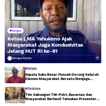
Satgas
Ketua LMA Yahukimo Ajak
Masyarakat Jaga Kondusivitas
Jelang HUT RI ke-81
Ismaya Rosita
Satgas
Kepala Suku Besar Puncak Dorong Seluruh
Elemen Masyarakat Bersatu Menjaga
Stabilitas Keamanan
Peristiwa
Tim Gabungan TNI-Polri, Basarnas dan
Masyarakat Berhasil Temukan Presenter
TVRI Papua Barat yang Hilang di Sungai