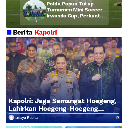
Polda Papua Tutup
Kebersamaan Personel
Turnamen Mini Soccer
Irwasda Cup, Perkuat
Soliditas dan
Kebersamaan Personel
Berita
Kapolri
Kapolri: Jaga Semangat Hoegeng,
Lahirkan Hoegeng-Hoegeng
Berikutnya
Ismaya Rosita