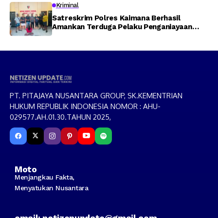
Memti
Kriminal
Satreskrim Polres Kaimana Berhasil
Amankan Terduga Pelaku Penganiayaan
Menggunakan Senjata Tajam
PT. PITAJAYA NUSANTARA GROUP, SK.KEMENTRIAN
HUKUM REPUBLIK INDONESIA NOMOR : AHU-
029577.AH.01.30.TAHUN 2025,
Moto
Menjangkau Fakta,
Menyatukan Nusantara
email: netizenupdate@gmail.com