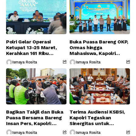
Polri Gelar Operasi
Buka Puasa Bareng OKP,
Ketupat 13-25 Maret,
Ormas hingga
Kerahkan 161 Ribu
Mahasiswa, Kapolri
Personel Gabungan
Serukan Jaga
Ismaya Rosita
Ismaya Rosita
Persatuan-Dukung
Program Pemerintah
Bagikan Takjil dan Buka
Terima Audiensi KSBSI,
Puasa Bersama Bareng
Kapolri Tegaskan
Insan Pers, Kapolri:
Sinergitas untuk
Suara Media Suara
Perjuangkan Hak Buruh
Ismaya Rosita
Ismaya Rosita
Publik