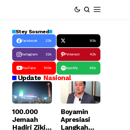
Stey
Sosmed
Facebook
23k
93k
Instagram
32k
Pinterest
42k
YouTube
100k
Spotify
65k
Update
Nasional
100.000
Boyamin
Jemaah
Apresiasi
Hadiri Zikir
Langkah