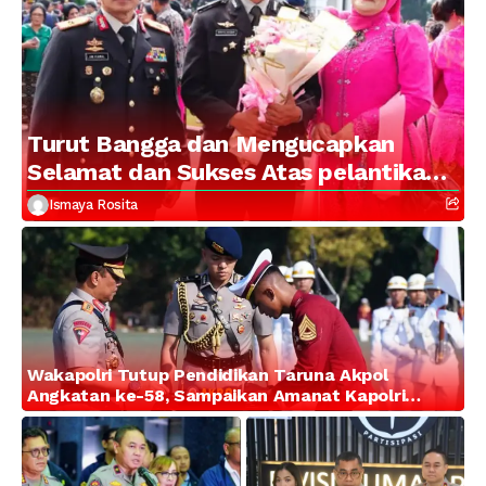
Turut Bangga dan Mengucapkan
Selamat dan Sukses Atas pelantikan
Putra Brigjen Pol Drs, A.M Kamal.
Ismaya Rosita
Sebagai Perwira Polri Lulusan AKPOL
2026
Wakapolri Tutup Pendidikan Taruna Akpol
Angkatan ke-58, Sampaikan Amanat Kapolri
kepada 282 Capaja