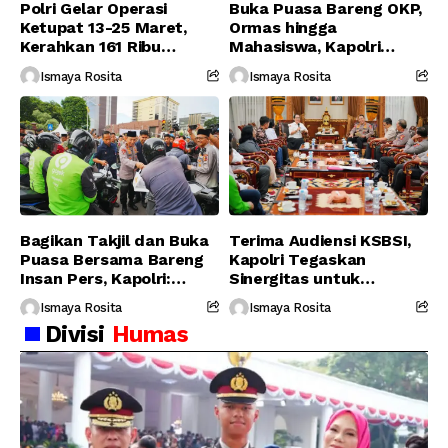
Polri Gelar Operasi
Buka Puasa Bareng OKP,
Ketupat 13-25 Maret,
Ormas hingga
Kerahkan 161 Ribu
Mahasiswa, Kapolri
Personel Gabungan
Serukan Jaga
Ismaya Rosita
Ismaya Rosita
Persatuan-Dukung
Program Pemerintah
Bagikan Takjil dan Buka
Terima Audiensi KSBSI,
Puasa Bersama Bareng
Kapolri Tegaskan
Insan Pers, Kapolri:
Sinergitas untuk
Suara Media Suara
Perjuangkan Hak Buruh
Ismaya Rosita
Ismaya Rosita
Publik
Divisi
Humas