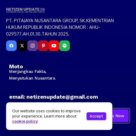
PT. PITAJAYA NUSANTARA GROUP, SK.KEMENTRIAN
HUKUM REPUBLIK INDONESIA NOMOR : AHU-
029577.AH.01.30.TAHUN 2025,
Moto
Menjangkau Fakta,
Menyatukan Nusantara
email: netizenupdate@gmail.com
Subscribe to our netizen update
Our website uses cookies to improve
your experience. Learn more about
Accept
cookie policy
I consent to the terms and conditions