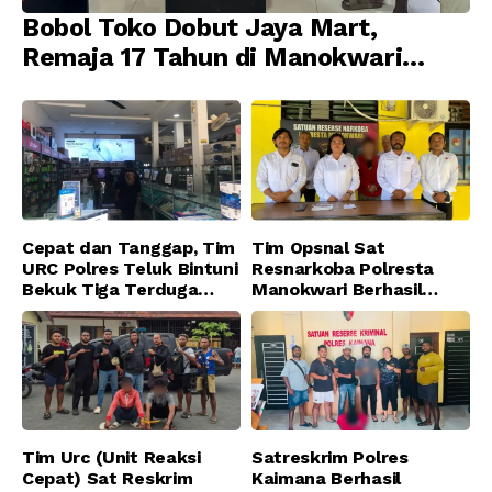
Bobol Toko Dobut Jaya Mart,
Remaja 17 Tahun di Manokwari
Ditangkap Tim URC Resmob
Jatanras Polda Papua Barat
Cepat dan Tanggap, Tim
Tim Opsnal Sat
URC Polres Teluk Bintuni
Resnarkoba Polresta
Bekuk Tiga Terduga
Manokwari Berhasil
Pelaku Pencurian di SMA
Ungkap Kasus Tindak
Sanawesen
Pidana Narkotika
Golongan I Jenis Shabu
di SP 4 Distrik Prafi kab.
Manokwari
Tim Urc (Unit Reaksi
Satreskrim Polres
Cepat) Sat Reskrim
Kaimana Berhasil