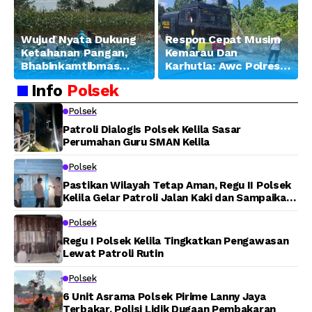
Wujud Nyata Dukung
Respon Cepat Musim
Ketahanan Pangan,
Kemarau Dan
Bhabinkamtibmas
Karhutla: Awc Polres
Banjar Ausoy Turun
Teluk Bintuni
Info
Polsek
Langsung Bantu
Padamkan Kebakaran
Warga Panen Jagung
Lahan di Jalan Poros
Polsek
Tuasai
Patroli Dialogis Polsek Kelila Sasar
Perumahan Guru SMAN Kelila
Polsek
Pastikan Wilayah Tetap Aman, Regu II Polsek
Kelila Gelar Patroli Jalan Kaki dan Sampaikan
Pesan Kamtibmas
Polsek
Regu I Polsek Kelila Tingkatkan Pengawasan
Lewat Patroli Rutin
Polsek
6 Unit Asrama Polsek Pirime Lanny Jaya
Terbakar, Polisi Lidik Dugaan Pembakaran