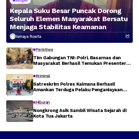
Satgas
Kepala Suku Besar Puncak Dorong
Seluruh Elemen Masyarakat Bersatu
Menjaga Stabilitas Keamanan
Ismaya Rosita
Peristiwa
Tim Gabungan TNI-Polri, Basarnas dan
Masyarakat Berhasil Temukan Presenter
TVRI Papua Barat yang Hilang di Sungai
Memti
Kriminal
Satreskrim Polres Kaimana Berhasil
Amankan Terduga Pelaku Penganiayaan
Menggunakan Senjata Tajam
Hiburan
Nongkrong Asik Sambil Wisata Sejarah di
Kota Tua Jakarta