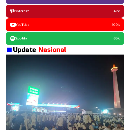
Pinterest
42k
YouTube
100k
Spotify
65k
Update
Nasional