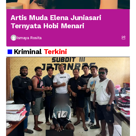
Artis Muda Elena Juniasari
Ternyata Hobi Menari
Ismaya Rosita
Kriminal
Terkini