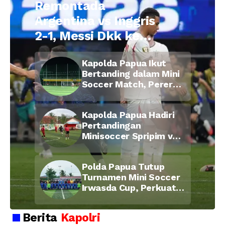
Remontada
Argentina vs Inggris
2-1, Messi Dkk ke
Final Piala Dunia
Kapolda Papua Ikut
2026
Bertanding dalam Mini
Soccer Match, Pererat
Kebersamaan Personel
di Bulan Ramadan
Kapolda Papua Hadiri
Pertandingan
Minisoccer Spripim vs
Bid Propam, Pererat
Soliditas dan
Polda Papua Tutup
Kebersamaan Personel
Turnamen Mini Soccer
Irwasda Cup, Perkuat
Soliditas dan
Kebersamaan Personel
Berita
Kapolri