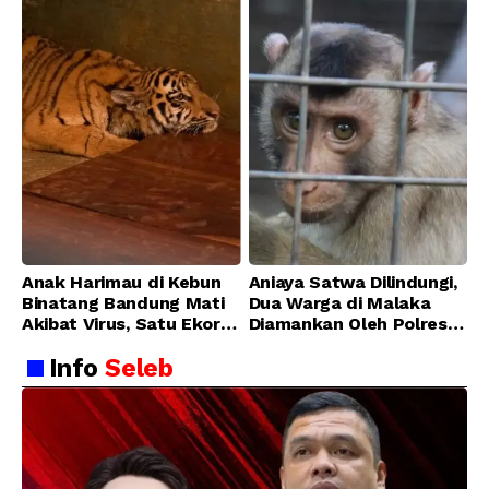
Anak Harimau di Kebun
Aniaya Satwa Dilindungi,
Binatang Bandung Mati
Dua Warga di Malaka
Akibat Virus, Satu Ekor
Diamankan Oleh Polres
Lainnya Berangsur
Malaka
Info
Seleb
Membaik