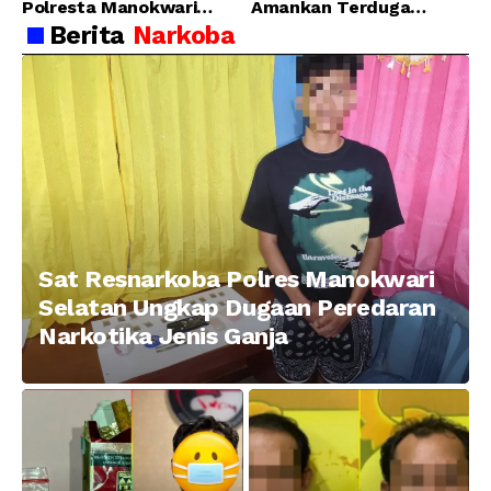
Polresta Manokwari
Amankan Terduga
Berhasil Tangkap 2
Pelaku Penganiayaan
Berita
Narkoba
Pelaku Pengeroyokan di
Menggunakan Senjata
Taman Ria kab.
Tajam
Manokwari
Sat Resnarkoba Polres Manokwari
Selatan Ungkap Dugaan Peredaran
Narkotika Jenis Ganja