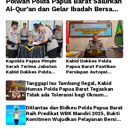
Polwan Polda Papua Barat Salurkan
Al-Qur’an dan Gelar Ibadah Bersama
di Masjid Al-Muhajirin
Kapolda Papua Pimpin
Kabid Dokkes Polda
Serah Terima Jabatan
Papua Barat Pastikan
Kabid Dokkes Polda
Persiapan Autopsi
Papua
Jenazah Presenter TVRI
Papua Barat Yanto
Tanggapi Isu Tambang Ilegal, Kabid
Idorway Telah Matang,
Humas Polda Papua Barat Tegaskan
Pelaksanaan
Tidak ada Toleransi bagi Oknum
Dijadwalkan Kamis
Anggota
Ditlantas dan Bidkeu Polda Papua Barat
Raih Predikat WBK Mandiri 2025, Bukti
Komitmen Wujudkan Pelayanan Bersih
dan Berintegritas