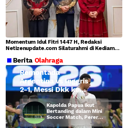
Momentum Idul Fitri 1447 H, Redaksi
Netizenupdate.com Silaturahmi di Kediaman
Kepala Desa Cilopadang
Berita
Olahraga
Remontada
Argentina vs Inggris
2-1, Messi Dkk ke
Final Piala Dunia
Kapolda Papua Ikut
2026
Bertanding dalam Mini
Soccer Match, Pererat
Kebersamaan Personel