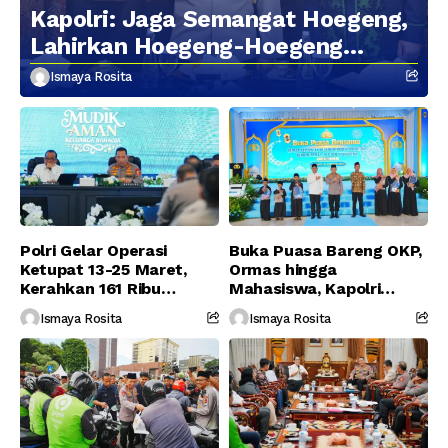
Kapolri: Jaga Semangat Hoegeng,
Lahirkan Hoegeng-Hoegeng
Berikutnya
Ismaya Rosita
Polri Gelar Operasi
Buka Puasa Bareng OKP,
Ketupat 13-25 Maret,
Ormas hingga
Kerahkan 161 Ribu
Mahasiswa, Kapolri
Personel Gabungan
Serukan Jaga
Ismaya Rosita
Ismaya Rosita
Persatuan-Dukung
Program Pemerintah