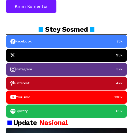
Stey
Sosmed
Facebook
23k
93k
Instagram
32k
Pinterest
42k
YouTube
100k
Spotify
65k
Update
Nasional