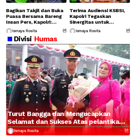
Bagikan Takjil dan Buka
Terima Audiensi KSBSI,
Puasa Bersama Bareng
Kapolri Tegaskan
Insan Pers, Kapolri:
Sinergitas untuk
Suara Media Suara
Perjuangkan Hak Buruh
Ismaya Rosita
Ismaya Rosita
Publik
Divisi
Humas
Turut Bangga dan Mengucapkan
Selamat dan Sukses Atas pelantikan
Putra Brigjen Pol Drs, A.M Kamal.
Ismaya Rosita