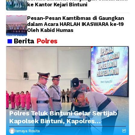
ke Kantor Kejari Bintuni
Pesan-Pesan Kamtibmas di Gaungkan
dalam Acara HARLAH IKASWARA ke-19
Oleh Kabid Humas
Berita
Polres
Polres Teluk Bintuni Gelar Sertijab
Kapolsek Bintuni, Kapolres
Tekankan Profesionalisme dan
Ismaya Rosita