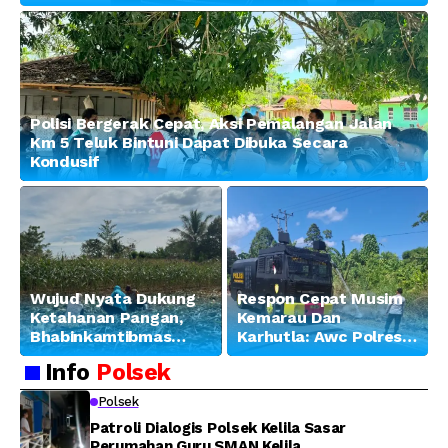
Penguatan Sinergitas
Polisi Bergerak Cepat, Aksi Pemalangan Jalan
Km 5 Teluk Bintuni Dapat Dibuka Secara
Kondusif
Wujud Nyata Dukung
Respon Cepat Musim
Ketahanan Pangan,
Kemarau Dan
Bhabinkamtibmas
Karhutla: Awc Polres
Banjar Ausoy Turun
Teluk Bintuni
Info
Polsek
Langsung Bantu
Padamkan Kebakaran
Warga Panen Jagung
Lahan di Jalan Poros
Polsek
Tuasai
Patroli Dialogis Polsek Kelila Sasar
Perumahan Guru SMAN Kelila