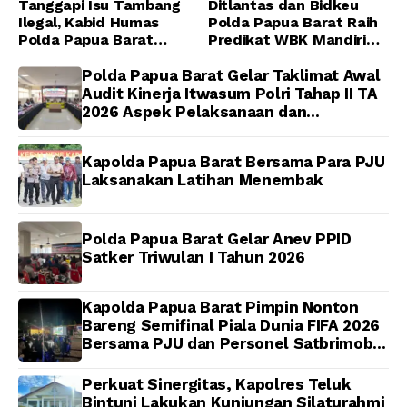
Tanggapi Isu Tambang
Ditlantas dan Bidkeu
Ilegal, Kabid Humas
Polda Papua Barat Raih
Polda Papua Barat
Predikat WBK Mandiri
Tegaskan Tidak ada
2025, Bukti Komitmen
Toleransi bagi Oknum
Wujudkan Pelayanan
Polda Papua Barat Gelar Taklimat Awal
Anggota
Bersih dan Berintegritas
Audit Kinerja Itwasum Polri Tahap II TA
2026 Aspek Pelaksanaan dan
Pengendalian
Kapolda Papua Barat Bersama Para PJU
Laksanakan Latihan Menembak
Polda Papua Barat Gelar Anev PPID
Satker Triwulan I Tahun 2026
Kapolda Papua Barat Pimpin Nonton
Bareng Semifinal Piala Dunia FIFA 2026
Bersama PJU dan Personel Satbrimob
Polda Papua Barat
Perkuat Sinergitas, Kapolres Teluk
Bintuni Lakukan Kunjungan Silaturahmi