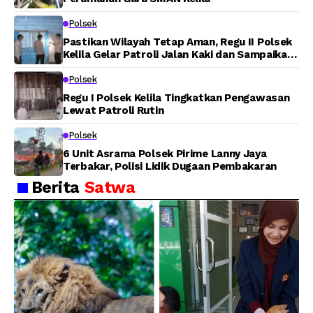
Polsek
Pastikan Wilayah Tetap Aman, Regu II Polsek
Kelila Gelar Patroli Jalan Kaki dan Sampaikan
Pesan Kamtibmas
Polsek
Regu I Polsek Kelila Tingkatkan Pengawasan
Lewat Patroli Rutin
Polsek
6 Unit Asrama Polsek Pirime Lanny Jaya
Terbakar, Polisi Lidik Dugaan Pembakaran
Berita
Satwa