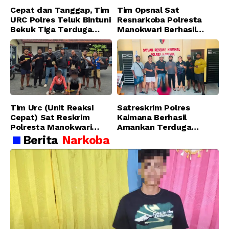
Cepat dan Tanggap, Tim
Tim Opsnal Sat
URC Polres Teluk Bintuni
Resnarkoba Polresta
Bekuk Tiga Terduga
Manokwari Berhasil
Pelaku Pencurian di SMA
Ungkap Kasus Tindak
Sanawesen
Pidana Narkotika
Golongan I Jenis Shabu
di SP 4 Distrik Prafi kab.
Manokwari
Tim Urc (Unit Reaksi
Satreskrim Polres
Cepat) Sat Reskrim
Kaimana Berhasil
Polresta Manokwari
Amankan Terduga
Berhasil Tangkap 2
Pelaku Penganiayaan
Berita
Narkoba
Pelaku Pengeroyokan di
Menggunakan Senjata
Taman Ria kab.
Tajam
Manokwari