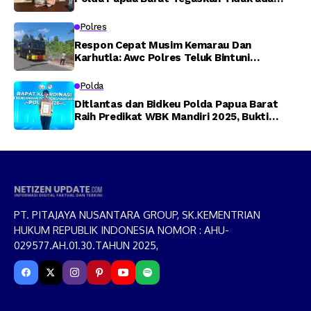
Toleransi bagi Oknum Anggota
Polres
Respon Cepat Musim Kemarau Dan
Karhutla: Awc Polres Teluk Bintuni
Padamkan Kebakaran Lahan di Jalan Poros
Tuasai
Polda
Ditlantas dan Bidkeu Polda Papua Barat
Raih Predikat WBK Mandiri 2025, Bukti
Komitmen Wujudkan Pelayanan Bersih dan
Berintegritas
PT. PITAJAYA NUSANTARA GROUP, SK.KEMENTRIAN
HUKUM REPUBLIK INDONESIA NOMOR : AHU-
029577.AH.01.30.TAHUN 2025,