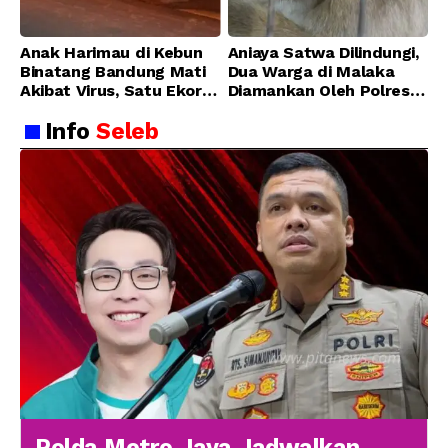
Anak Harimau di Kebun
Aniaya Satwa Dilindungi,
Binatang Bandung Mati
Dua Warga di Malaka
Akibat Virus, Satu Ekor
Diamankan Oleh Polres
Lainnya Berangsur
Malaka
Info
Seleb
Membaik
Polda Metro Jaya Jadwalkan