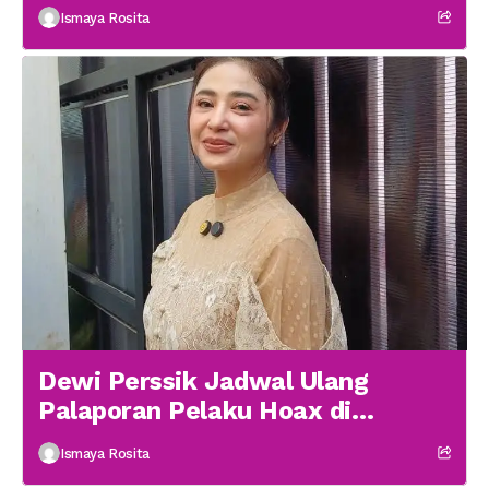
menikah
Ismaya Rosita
Dewi Perssik Jadwal Ulang
Palaporan Pelaku Hoax di
Medsos
Ismaya Rosita