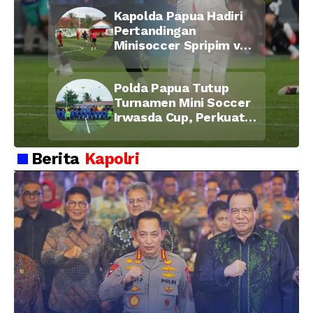
di Bulan Ramadan
Kapolda Papua Hadiri
Pertandingan
Minisoccer Spripim vs
Bid Propam, Pererat
Soliditas dan
Polda Papua Tutup
Kebersamaan Personel
Turnamen Mini Soccer
Irwasda Cup, Perkuat
Soliditas dan
Kebersamaan Personel
Berita
Kapolri