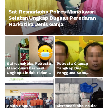
Sat Resnarkoba Polres Manokwari
Selatan Ungkap Dugaan Peredaran
Narkotika Jenis Ganja
Satresnakoba Polresta
Polresta Cilacap
Manokwari Berhasil
Tangkap Dua
Ungkap Tindak Pidana
Pengguna Sabu,
Narkotika Golongan I
Amankan Paket 0,34
Jenis Sabu di Jalan
Gram
Swapen Perkebunan
Manokwari
Polda Papua
Ditresnarkoba Polda