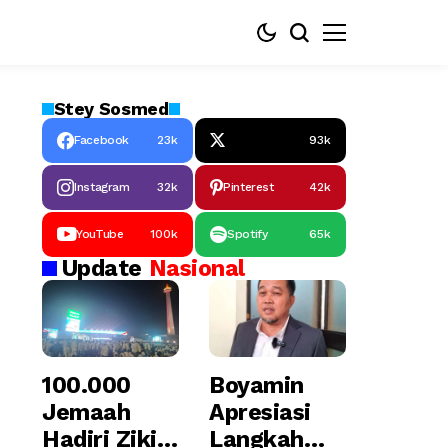
Stey
Sosmed
Facebook
23k
93k
Instagram
32k
Pinterest
42k
YouTube
100k
Spotify
65k
Update
Nasional
100.000
Boyamin
Jemaah
Apresiasi
Hadiri Zikir
Langkah