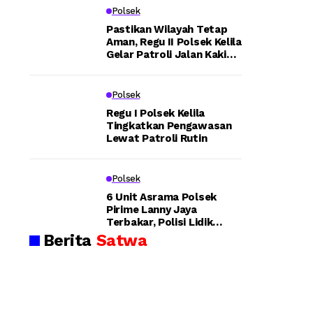
e
Pa
n
Kapo
Polsek
ng
Ka
g
lsek
an,
rh
Pastikan Wilayah Tetap
Aman, Regu II Polsek Kelila
Bh
utl
e
Bint
Gelar Patroli Jalan Kaki
abi
a:
dan Sampaikan Pesan
uni,
nk
Aw
n
Kamtibmas
am
c
Kapo
Polsek
g
tib
Po
ma
lre
Regu I Polsek Kelila
lres
-
Tingkatkan Pengawasan
s
s
Lewat Patroli Rutin
Teka
Ba
Tel
H
nja
uk
nkan
r
Bi
o
Polsek
Au
nt
Prof
so
uni
e
6 Unit Asrama Polsek
esio
Pirime Lanny Jaya
y
Pa
g
Terbakar, Polisi Lidik
Tu
da
nalis
Dugaan Pembakaran
Berita
Satwa
ru
m
e
n
ka
me
La
n
n
dan
ng
Ke
su
ba
g
Peng
ng
ka