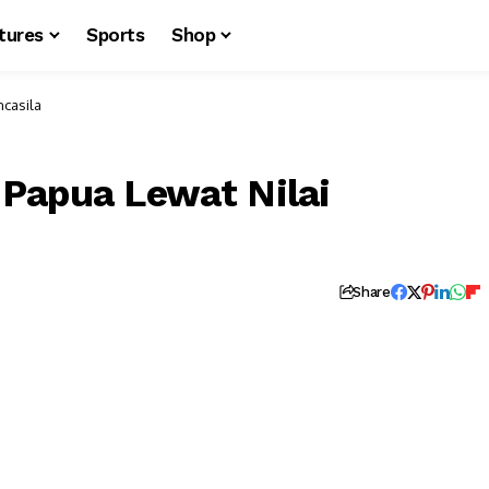
tures
Sports
Shop
ncasila
Papua Lewat Nilai
Share