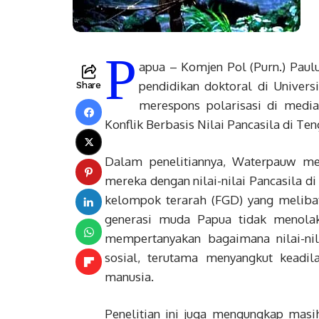
P
apua – Komjen Pol (Purn.) Paul
pendidikan doktoral di Univers
Share
merespons polarisasi di media
Konflik Berbasis Nilai Pancasila di Te
Dalam penelitiannya, Waterpauw m
mereka dengan nilai-nilai Pancasila d
kelompok terarah (FGD) yang meliba
generasi muda Papua tidak menolak
mempertanyakan bagaimana nilai-nil
sosial, terutama menyangkut keadil
manusia.
Penelitian ini juga mengungkap masih