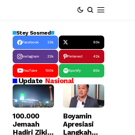
Stey
Sosmed
Facebook
23k
93k
Instagram
32k
Pinterest
42k
YouTube
100k
Spotify
65k
Update
Nasional
100.000
Boyamin
Jemaah
Apresiasi
Hadiri Zikir
Langkah