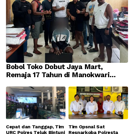
Bobol Toko Dobut Jaya Mart,
Remaja 17 Tahun di Manokwari
Ditangkap Tim URC Resmob
Jatanras Polda Papua Barat
Cepat dan Tanggap, Tim
Tim Opsnal Sat
URC Polres Teluk Bintuni
Resnarkoba Polresta