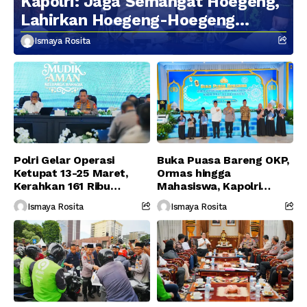
Kapolri: Jaga Semangat Hoegeng,
Lahirkan Hoegeng-Hoegeng
Berikutnya
Ismaya Rosita
Polri Gelar Operasi
Buka Puasa Bareng OKP,
Ketupat 13-25 Maret,
Ormas hingga
Kerahkan 161 Ribu
Mahasiswa, Kapolri
Personel Gabungan
Serukan Jaga
Ismaya Rosita
Ismaya Rosita
Persatuan-Dukung
Program Pemerintah