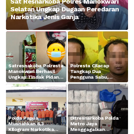
Sat Resnarkoba Polres Manokwari
Selatan Ungkap Dugaan Peredaran
Narkotika Jenis Ganja
Satresnakoba Polresta
Polresta Cilacap
Manokwari Berhasil
Tangkap Dua
Ungkap Tindak Pidana
Pengguna Sabu,
Narkotika Golongan I
Amankan Paket 0,34
Jenis Sabu di Jalan
Gram
Swapen Perkebunan
Manokwari
Polda Papua
Ditresnarkoba Polda
Musnahkan 6,3
Metro Jaya
Kilogram Narkotika
Menggagalkan