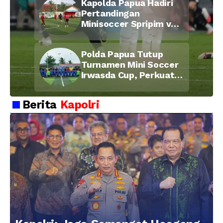
Kapolda Papua Hadiri
Pertandingan
Minisoccer Spripim vs
Bid Propam, Pererat
Soliditas dan
Polda Papua Tutup
Kebersamaan Personel
Turnamen Mini Soccer
Irwasda Cup, Perkuat
Soliditas dan
Kebersamaan Personel
Berita
Kapolri