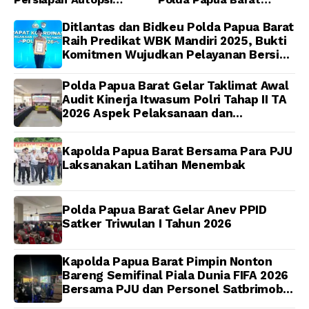
Jenazah Presenter TVRI
Tegaskan Tidak ada
Papua Barat Yanto
Toleransi bagi Oknum
Ditlantas dan Bidkeu Polda Papua Barat
Idorway Telah Matang,
Anggota
Raih Predikat WBK Mandiri 2025, Bukti
Pelaksanaan
Komitmen Wujudkan Pelayanan Bersih
Dijadwalkan Kamis
dan Berintegritas
Polda Papua Barat Gelar Taklimat Awal
Audit Kinerja Itwasum Polri Tahap II TA
2026 Aspek Pelaksanaan dan
Pengendalian
Kapolda Papua Barat Bersama Para PJU
Laksanakan Latihan Menembak
Polda Papua Barat Gelar Anev PPID
Satker Triwulan I Tahun 2026
Kapolda Papua Barat Pimpin Nonton
Bareng Semifinal Piala Dunia FIFA 2026
Bersama PJU dan Personel Satbrimob
Polda Papua Barat