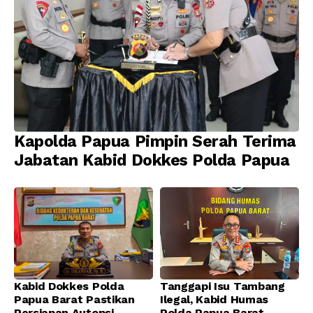
Kapolda Papua Pimpin Serah Terima
Jabatan Kabid Dokkes Polda Papua
Kabid Dokkes Polda
Tanggapi Isu Tambang
Papua Barat Pastikan
Ilegal, Kabid Humas
Persiapan Autopsi
Polda Papua Barat