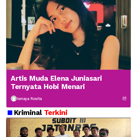
Artis Muda Elena Juniasari
Ternyata Hobi Menari
Ismaya Rosita
Kriminal
Terkini