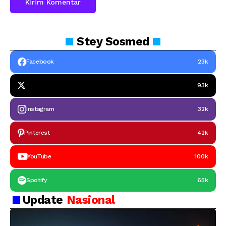
Stey
Sosmed
Facebook
23k
93k
Instagram
32k
Pinterest
42k
YouTube
100k
Spotify
65k
Update
Nasional