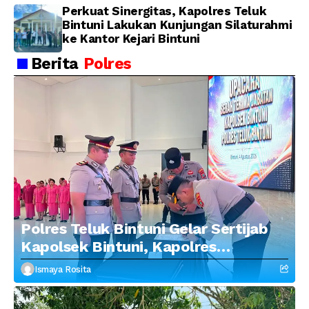
Perkuat Sinergitas, Kapolres Teluk
Bintuni Lakukan Kunjungan Silaturahmi
ke Kantor Kejari Bintuni
Berita
Polres
Polres Teluk Bintuni Gelar Sertijab
Kapolsek Bintuni, Kapolres
Tekankan Profesionalisme dan
Ismaya Rosita
Penguatan Sinergitas