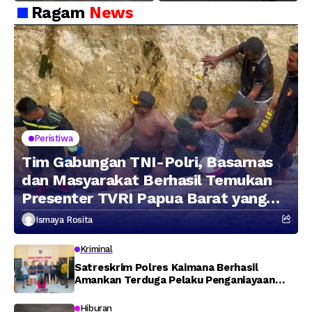
Hasil Pengungkapan
Peredaran Sabu 5,3 Kg
Ragam
News
Jaringan Lintas
Wilayah Februari 2026
Peristiwa
Tim Gabungan TNI-Polri, Basarnas
dan Masyarakat Berhasil Temukan
Presenter TVRI Papua Barat yang
Hilang di Sungai Memti
Ismaya Rosita
Kriminal
Satreskrim Polres Kaimana Berhasil
Amankan Terduga Pelaku Penganiayaan
Menggunakan Senjata Tajam
Hiburan