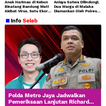
Anak Harimau di Kebun
Aniaya Satwa Dilindungi,
Binatang Bandung Mati
Dua Warga di Malaka
Akibat Virus, Satu Ekor
Diamankan Oleh Polres
Lainnya Berangsur
Malaka
Info
Seleb
Membaik
Polda Metro Jaya Jadwalkan
Pemeriksaan Lanjutan Richard