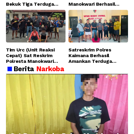
Bekuk Tiga Terduga
Manokwari Berhasil
Pelaku Pencurian di SMA
Ungkap Kasus Tindak
Sanawesen
Pidana Narkotika
Golongan I Jenis Shabu
di SP 4 Distrik Prafi kab.
Manokwari
Tim Urc (Unit Reaksi
Satreskrim Polres
Cepat) Sat Reskrim
Kaimana Berhasil
Polresta Manokwari
Amankan Terduga
Berhasil Tangkap 2
Pelaku Penganiayaan
Berita
Narkoba
Pelaku Pengeroyokan di
Menggunakan Senjata
Taman Ria kab.
Tajam
Manokwari