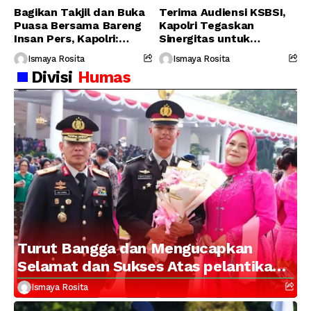
Bagikan Takjil dan Buka
Terima Audiensi KSBSI,
Puasa Bersama Bareng
Kapolri Tegaskan
Insan Pers, Kapolri:
Sinergitas untuk
Suara Media Suara
Perjuangkan Hak Buruh
Ismaya Rosita
Ismaya Rosita
Publik
Divisi
Humas
Turut Bangga dan Mengucapkan
Selamat dan Sukses Atas pelantikan
Putra Brigjen Pol Drs, A.M Kamal.
Ismaya Rosita
Sebagai Perwira Polri Lulusan AKPOL