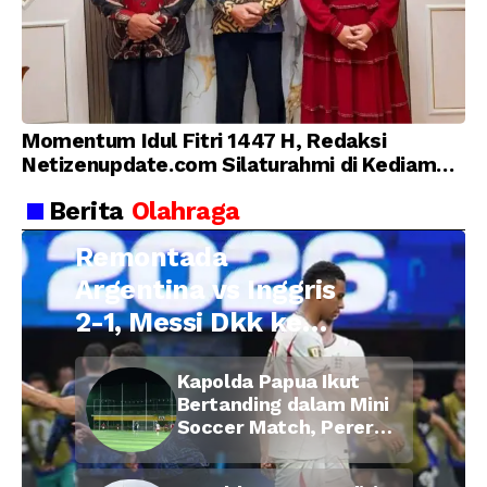
Momentum Idul Fitri 1447 H, Redaksi
Netizenupdate.com Silaturahmi di Kediaman
Kepala Desa Cilopadang
Berita
Olahraga
Remontada
Argentina vs Inggris
2-1, Messi Dkk ke
Final Piala Dunia
Kapolda Papua Ikut
2026
Bertanding dalam Mini
Soccer Match, Pererat
Kebersamaan Personel
di Bulan Ramadan