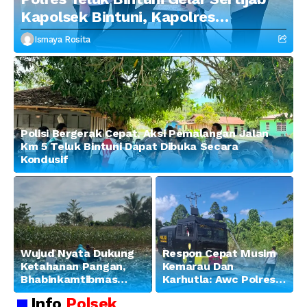
Kapolsek Bintuni, Kapolres
Tekankan Profesionalisme dan
Ismaya Rosita
Penguatan Sinergitas
Polisi Bergerak Cepat, Aksi Pemalangan Jalan
Km 5 Teluk Bintuni Dapat Dibuka Secara
Kondusif
Wujud Nyata Dukung
Respon Cepat Musim
Ketahanan Pangan,
Kemarau Dan
Bhabinkamtibmas
Karhutla: Awc Polres
Banjar Ausoy Turun
Teluk Bintuni
Info
Polsek
Langsung Bantu
Padamkan Kebakaran