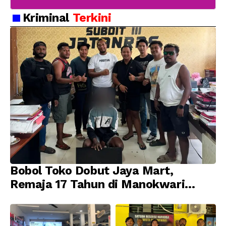
Kriminal
Terkini
Bobol Toko Dobut Jaya Mart,
Remaja 17 Tahun di Manokwari
Ditangkap Tim URC Resmob
Jatanras Polda Papua Barat