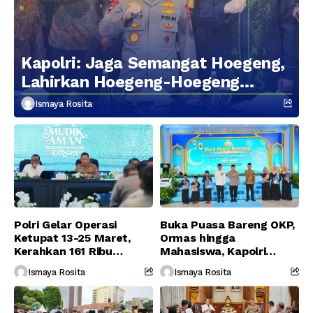
Kapolri: Jaga Semangat Hoegeng,
Lahirkan Hoegeng-Hoegeng
Berikutnya
Ismaya Rosita
Polri Gelar Operasi
Buka Puasa Bareng OKP,
Ketupat 13-25 Maret,
Ormas hingga
Kerahkan 161 Ribu
Mahasiswa, Kapolri
Personel Gabungan
Serukan Jaga
Ismaya Rosita
Ismaya Rosita
Persatuan-Dukung
Program Pemerintah