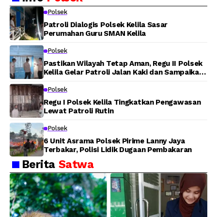
Warga Panen Jagung
Lahan di Jalan Poros
Polsek
Tuasai
Patroli Dialogis Polsek Kelila Sasar
Perumahan Guru SMAN Kelila
Polsek
Pastikan Wilayah Tetap Aman, Regu II Polsek
Kelila Gelar Patroli Jalan Kaki dan Sampaikan
Pesan Kamtibmas
Polsek
Regu I Polsek Kelila Tingkatkan Pengawasan
Lewat Patroli Rutin
Polsek
6 Unit Asrama Polsek Pirime Lanny Jaya
Terbakar, Polisi Lidik Dugaan Pembakaran
Berita
Satwa