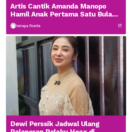
Artis Cantik Amanda Manopo
Hamil Anak Pertama Satu Bulan
menikah
Ismaya Rosita
Dewi Perssik Jadwal Ulang
Palaporan Pelaku Hoax di