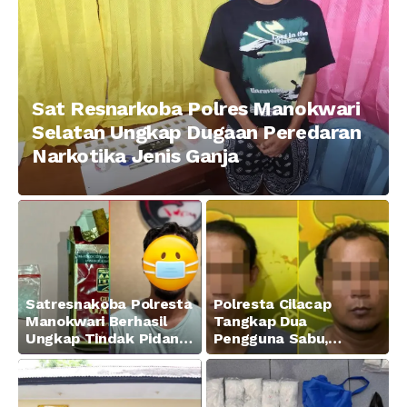
Sat Resnarkoba Polres Manokwari
Selatan Ungkap Dugaan Peredaran
Narkotika Jenis Ganja
Satresnakoba Polresta
Polresta Cilacap
Manokwari Berhasil
Tangkap Dua
Ungkap Tindak Pidana
Pengguna Sabu,
Narkotika Golongan I
Amankan Paket 0,34
Jenis Sabu di Jalan
Gram
Swapen Perkebunan