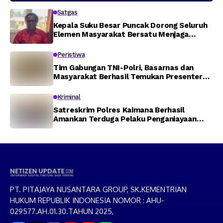
Satgas
Kepala Suku Besar Puncak Dorong Seluruh
Elemen Masyarakat Bersatu Menjaga
Stabilitas Keamanan
Peristiwa
Tim Gabungan TNI-Polri, Basarnas dan
Masyarakat Berhasil Temukan Presenter
TVRI Papua Barat yang Hilang di Sungai
Memti
Kriminal
Satreskrim Polres Kaimana Berhasil
Amankan Terduga Pelaku Penganiayaan
Menggunakan Senjata Tajam
PT. PITAJAYA NUSANTARA GROUP, SK.KEMENTRIAN
HUKUM REPUBLIK INDONESIA NOMOR : AHU-
029577.AH.01.30.TAHUN 2025,