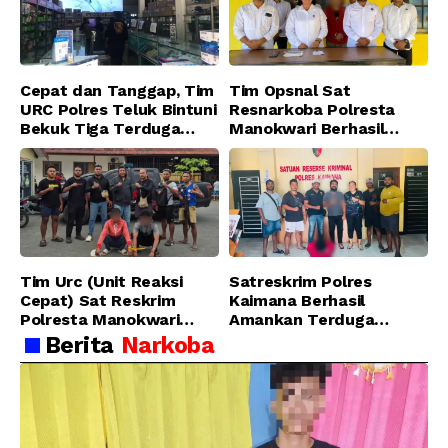
Cepat dan Tanggap, Tim
Tim Opsnal Sat
URC Polres Teluk Bintuni
Resnarkoba Polresta
Bekuk Tiga Terduga
Manokwari Berhasil
Pelaku Pencurian di SMA
Ungkap Kasus Tindak
Sanawesen
Pidana Narkotika
Golongan I Jenis Shabu
di SP 4 Distrik Prafi kab.
Manokwari
Tim Urc (Unit Reaksi
Satreskrim Polres
Cepat) Sat Reskrim
Kaimana Berhasil
Polresta Manokwari
Amankan Terduga
Berhasil Tangkap 2
Pelaku Penganiayaan
Berita
Narkoba
Pelaku Pengeroyokan di
Menggunakan Senjata
Taman Ria kab.
Tajam
Manokwari