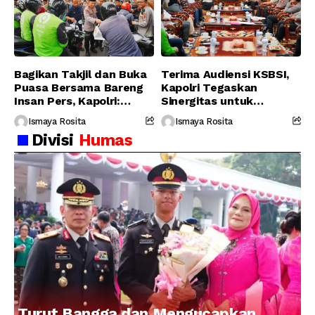
Bagikan Takjil dan Buka
Terima Audiensi KSBSI,
Puasa Bersama Bareng
Kapolri Tegaskan
Insan Pers, Kapolri:
Sinergitas untuk
Suara Media Suara
Perjuangkan Hak Buruh
Ismaya Rosita
Ismaya Rosita
Publik
Divisi
Humas
Turut Bangga dan Mengucapkan