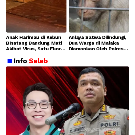
Anak Harimau di Kebun
Aniaya Satwa Dilindungi,
Binatang Bandung Mati
Dua Warga di Malaka
Akibat Virus, Satu Ekor
Diamankan Oleh Polres
Lainnya Berangsur
Malaka
Info
Seleb
Membaik