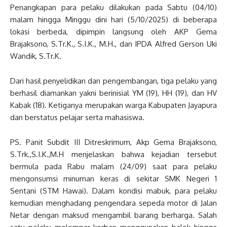
Penangkapan para pelaku dilakukan pada Sabtu (04/10)
malam hingga Minggu dini hari (5/10/2025) di beberapa
lokasi berbeda, dipimpin langsung oleh AKP Gema
Brajaksono, S.Tr.K., S.I.K., M.H., dan IPDA Alfred Gerson Uki
Wandik, S.Tr.K.
Dari hasil penyelidikan dan pengembangan, tiga pelaku yang
berhasil diamankan yakni berinisial YM (19), HH (19), dan HV
Kabak (18). Ketiganya merupakan warga Kabupaten Jayapura
dan berstatus pelajar serta mahasiswa.
PS. Panit Subdit III Ditreskrimum, Akp Gema Brajaksono,
S.Trk.,S.I.K.,M.H menjelaskan bahwa kejadian tersebut
bermula pada Rabu malam (24/09) saat para pelaku
mengonsumsi minuman keras di sekitar SMK Negeri 1
Sentani (STM Hawai). Dalam kondisi mabuk, para pelaku
kemudian menghadang pengendara sepeda motor di Jalan
Netar dengan maksud mengambil barang berharga. Salah