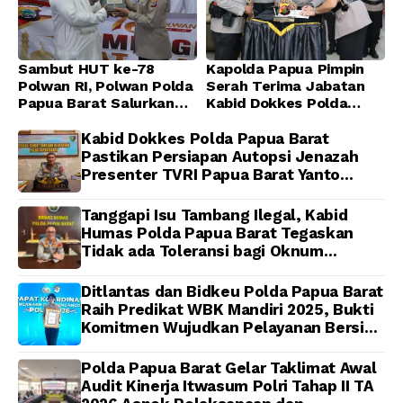
Sambut HUT ke-78
Kapolda Papua Pimpin
Polwan RI, Polwan Polda
Serah Terima Jabatan
Papua Barat Salurkan
Kabid Dokkes Polda
Al-Qur’an dan Gelar
Papua
Ibadah Bersama di
Kabid Dokkes Polda Papua Barat
Masjid Al-Muhajirin
Pastikan Persiapan Autopsi Jenazah
Presenter TVRI Papua Barat Yanto
Idorway Telah Matang, Pelaksanaan
Dijadwalkan Kamis
Tanggapi Isu Tambang Ilegal, Kabid
Humas Polda Papua Barat Tegaskan
Tidak ada Toleransi bagi Oknum
Anggota
Ditlantas dan Bidkeu Polda Papua Barat
Raih Predikat WBK Mandiri 2025, Bukti
Komitmen Wujudkan Pelayanan Bersih
dan Berintegritas
Polda Papua Barat Gelar Taklimat Awal
Audit Kinerja Itwasum Polri Tahap II TA