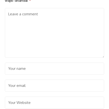
wajib ditandai
*