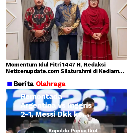
Momentum Idul Fitri 1447 H, Redaksi
Netizenupdate.com Silaturahmi di Kediaman
Kepala Desa Cilopadang
Berita
Olahraga
Remontada
Argentina vs Inggris
2-1, Messi Dkk ke
Final Piala Dunia
Kapolda Papua Ikut
2026