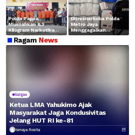
Manokwari
Polda Papua
Ditresnarkoba Polda
Musnahkan 6,3
Metro Jaya
Kilogram Narkotika
Menggagalkan
Hasil Pengungkapan
Peredaran Sabu 5,3 Kg
Ragam
News
Jaringan Lintas
Wilayah Februari 2026
Satgas
Ketua LMA Yahukimo Ajak
Masyarakat Jaga Kondusivitas
Jelang HUT RI ke-81
Ismaya Rosita