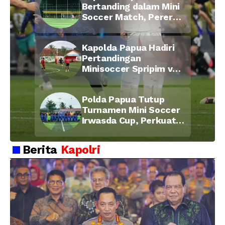
Bertanding dalam Mini
Soccer Match, Pererat
Kebersamaan Personel
di Bulan Ramadan
Kapolda Papua Hadiri
Pertandingan
Minisoccer Spripim vs
Bid Propam, Pererat
Soliditas dan
Polda Papua Tutup
Kebersamaan Personel
Turnamen Mini Soccer
Irwasda Cup, Perkuat
Soliditas dan
Kebersamaan Personel
Berita
Kapolri