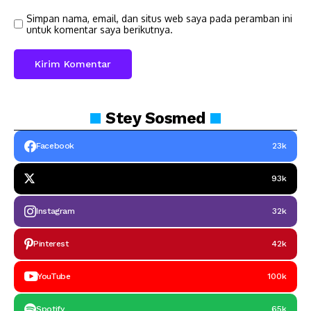
Simpan nama, email, dan situs web saya pada peramban ini
untuk komentar saya berikutnya.
Stey
Sosmed
Facebook
23k
93k
Instagram
32k
Pinterest
42k
YouTube
100k
Spotify
65k