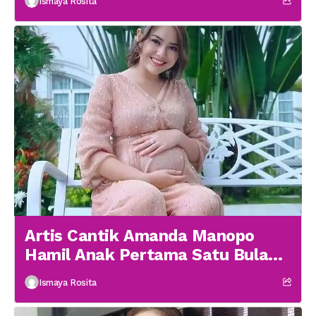
Ismaya Rosita
Artis Cantik Amanda Manopo
Hamil Anak Pertama Satu Bulan
menikah
Ismaya Rosita