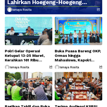
Lahirkan Hoegeng-Hoegeng
Berikutnya
Ismaya Rosita
Polri Gelar Operasi
Buka Puasa Bareng OKP,
Ketupat 13-25 Maret,
Ormas hingga
Kerahkan 161 Ribu
Mahasiswa, Kapolri
Personel Gabungan
Serukan Jaga
Ismaya Rosita
Ismaya Rosita
Persatuan-Dukung
Program Pemerintah
Bagikan Takjil dan Buka
Terima Audiensi KSBSI,