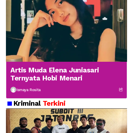
Artis Muda Elena Juniasari
Ternyata Hobi Menari
Ismaya Rosita
Kriminal
Terkini