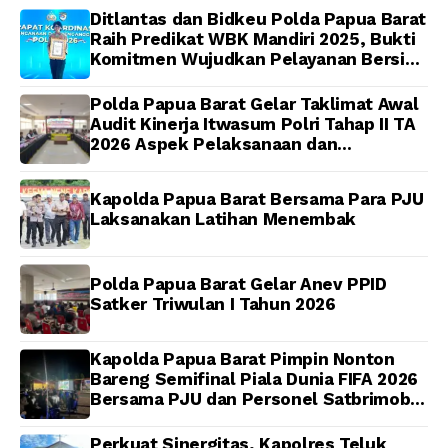
Papua Barat Yanto
Toleransi bagi Oknum
Ditlantas dan Bidkeu Polda Papua Barat
Idorway Telah Matang,
Anggota
Raih Predikat WBK Mandiri 2025, Bukti
Pelaksanaan
Komitmen Wujudkan Pelayanan Bersih
Dijadwalkan Kamis
dan Berintegritas
Polda Papua Barat Gelar Taklimat Awal
Audit Kinerja Itwasum Polri Tahap II TA
2026 Aspek Pelaksanaan dan
Pengendalian
Kapolda Papua Barat Bersama Para PJU
Laksanakan Latihan Menembak
Polda Papua Barat Gelar Anev PPID
Satker Triwulan I Tahun 2026
Kapolda Papua Barat Pimpin Nonton
Bareng Semifinal Piala Dunia FIFA 2026
Bersama PJU dan Personel Satbrimob
Polda Papua Barat
Perkuat Sinergitas, Kapolres Teluk