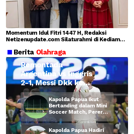
Momentum Idul Fitri 1447 H, Redaksi
Netizenupdate.com Silaturahmi di Kediaman
Kepala Desa Cilopadang
Berita
Olahraga
Remontada
Argentina vs Inggris
2-1, Messi Dkk ke
Final Piala Dunia
Kapolda Papua Ikut
2026
Bertanding dalam Mini
Soccer Match, Pererat
Kebersamaan Personel
di Bulan Ramadan
Kapolda Papua Hadiri