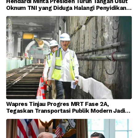
Hendardi Minta Presiden Turun Tangan Usut
Oknum TNI yang Diduga Halangi Penyidikan
Korupsi
Wapres Tinjau Progres MRT Fase 2A,
Tegaskan Transportasi Publik Modern Jadi
Prioritas Nasional