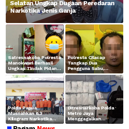
Selatan Ungkap Dugaan Peredaran
Narkotika Jenis Ganja
Satresnakoba Polresta
Polresta Cilacap
Manokwari Berhasil
Tangkap Dua
Ungkap Tindak Pidana
Pengguna Sabu,
Narkotika Golongan I
Amankan Paket 0,34
Jenis Sabu di Jalan
Gram
Swapen Perkebunan
Manokwari
Polda Papua
Ditresnarkoba Polda
Musnahkan 6,3
Metro Jaya
Kilogram Narkotika
Menggagalkan
Hasil Pengungkapan
Peredaran Sabu 5,3 Kg
Ragam
News