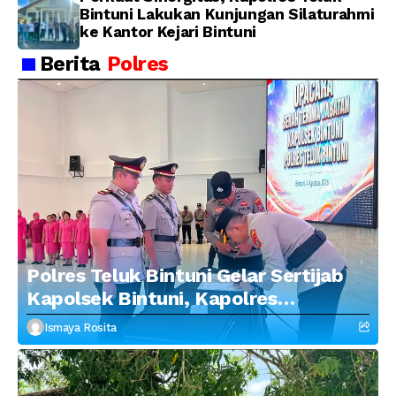
Bintuni Lakukan Kunjungan Silaturahmi
ke Kantor Kejari Bintuni
Berita
Polres
Polres Teluk Bintuni Gelar Sertijab
Kapolsek Bintuni, Kapolres
Tekankan Profesionalisme dan
Ismaya Rosita
Penguatan Sinergitas