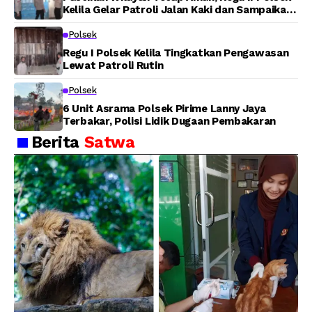
Kelila Gelar Patroli Jalan Kaki dan Sampaikan
Pesan Kamtibmas
Polsek
Regu I Polsek Kelila Tingkatkan Pengawasan
Lewat Patroli Rutin
Polsek
6 Unit Asrama Polsek Pirime Lanny Jaya
Terbakar, Polisi Lidik Dugaan Pembakaran
Berita
Satwa