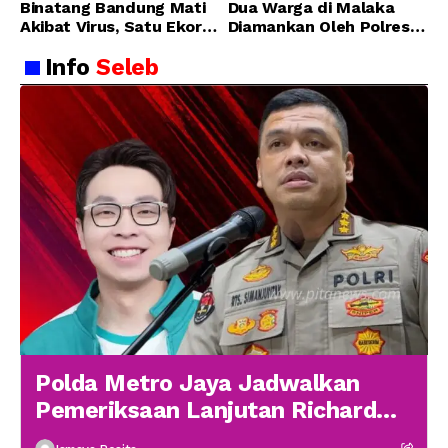
Binatang Bandung Mati
Dua Warga di Malaka
Akibat Virus, Satu Ekor
Diamankan Oleh Polres
Lainnya Berangsur
Malaka
Info
Seleb
Membaik
Polda Metro Jaya Jadwalkan
Pemeriksaan Lanjutan Richard
Lee 19 Januari