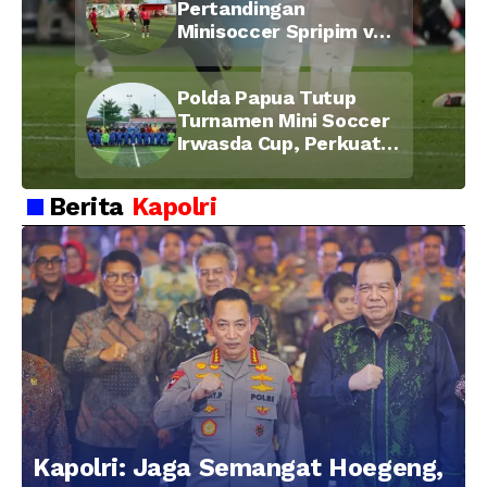
Pertandingan
Minisoccer Spripim vs
Bid Propam, Pererat
Soliditas dan
Polda Papua Tutup
Kebersamaan Personel
Turnamen Mini Soccer
Irwasda Cup, Perkuat
Soliditas dan
Kebersamaan Personel
Berita
Kapolri
Kapolri: Jaga Semangat Hoegeng,