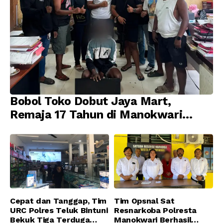
Bobol Toko Dobut Jaya Mart,
Remaja 17 Tahun di Manokwari
Ditangkap Tim URC Resmob
Jatanras Polda Papua Barat
Cepat dan Tanggap, Tim
Tim Opsnal Sat
URC Polres Teluk Bintuni
Resnarkoba Polresta
Bekuk Tiga Terduga
Manokwari Berhasil