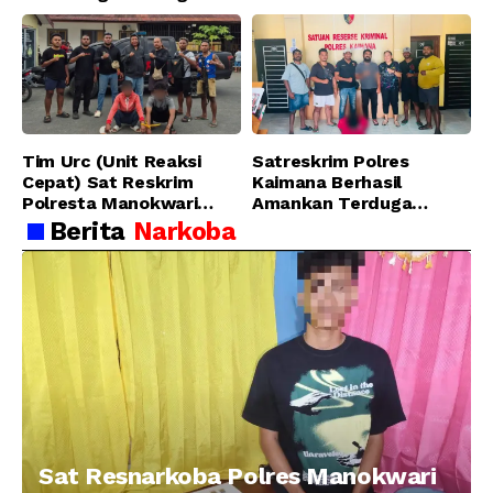
Pelaku Pencurian di SMA
Ungkap Kasus Tindak
Sanawesen
Pidana Narkotika
Golongan I Jenis Shabu
di SP 4 Distrik Prafi kab.
Manokwari
Tim Urc (Unit Reaksi
Satreskrim Polres
Cepat) Sat Reskrim
Kaimana Berhasil
Polresta Manokwari
Amankan Terduga
Berhasil Tangkap 2
Pelaku Penganiayaan
Berita
Narkoba
Pelaku Pengeroyokan di
Menggunakan Senjata
Taman Ria kab.
Tajam
Manokwari
Sat Resnarkoba Polres Manokwari