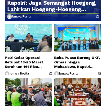
Kapolri: Jaga Semangat Hoegeng,
Lahirkan Hoegeng-Hoegeng
Berikutnya
Ismaya Rosita
Polri Gelar Operasi
Buka Puasa Bareng OKP,
Ketupat 13-25 Maret,
Ormas hingga
Kerahkan 161 Ribu
Mahasiswa, Kapolri
Personel Gabungan
Serukan Jaga
Ismaya Rosita
Ismaya Rosita
Persatuan-Dukung
Program Pemerintah