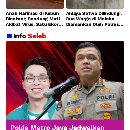
Anak Harimau di Kebun
Aniaya Satwa Dilindungi,
Binatang Bandung Mati
Dua Warga di Malaka
Akibat Virus, Satu Ekor
Diamankan Oleh Polres
Lainnya Berangsur
Malaka
Info
Seleb
Membaik
Polda Metro Jaya Jadwalkan