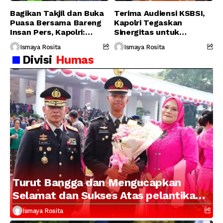
Bagikan Takjil dan Buka
Terima Audiensi KSBSI,
Puasa Bersama Bareng
Kapolri Tegaskan
Insan Pers, Kapolri:
Sinergitas untuk
Suara Media Suara
Perjuangkan Hak Buruh
Ismaya Rosita
Ismaya Rosita
Publik
Divisi
Humas
Turut Bangga dan Mengucapkan
Selamat dan Sukses Atas pelantikan
Putra Brigjen Pol Drs, A.M Kamal.
Ismaya Rosita
Sebagai Perwira Polri Lulusan AKPOL