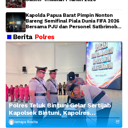
Kapolda Papua Barat Pimpin Nonton
Bareng Semifinal Piala Dunia FIFA 2026
Bersama PJU dan Personel Satbrimob
Polda Papua Barat
Berita
Polres
Polres Teluk Bintuni Gelar Sertijab
Kapolsek Bintuni, Kapolres
Tekankan Profesionalisme dan
Ismaya Rosita
Penguatan Sinergitas