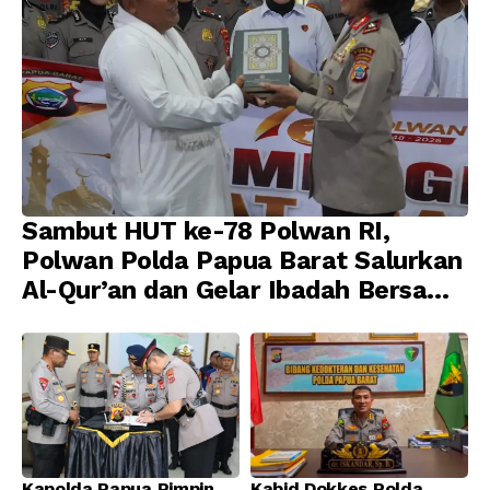
Sambut HUT ke-78 Polwan RI,
Polwan Polda Papua Barat Salurkan
Al-Qur’an dan Gelar Ibadah Bersama
di Masjid Al-Muhajirin
Kapolda Papua Pimpin
Kabid Dokkes Polda