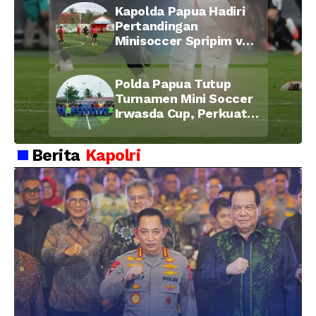
Kapolda Papua Hadiri
Pertandingan
Minisoccer Spripim vs
Bid Propam, Pererat
Soliditas dan
Polda Papua Tutup
Kebersamaan Personel
Turnamen Mini Soccer
Irwasda Cup, Perkuat
Soliditas dan
Kebersamaan Personel
Berita
Kapolri