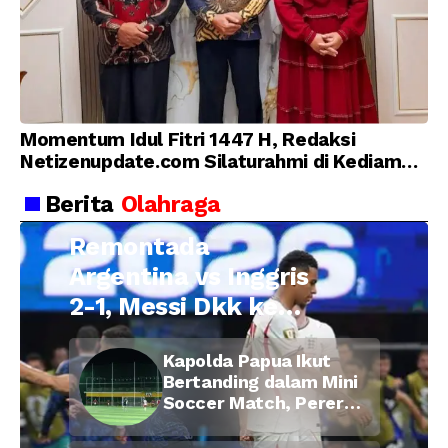
Momentum Idul Fitri 1447 H, Redaksi
Netizenupdate.com Silaturahmi di Kediaman
Kepala Desa Cilopadang
Berita
Olahraga
Remontada
Argentina vs Inggris
2-1, Messi Dkk ke
Final Piala Dunia
Kapolda Papua Ikut
2026
Bertanding dalam Mini
Soccer Match, Pererat
Kebersamaan Personel
di Bulan Ramadan