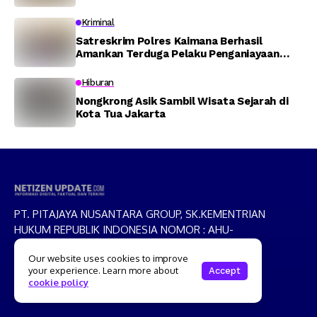
TVRI Papua Barat yang Hilang di Sungai
Memti
Kriminal
Satreskrim Polres Kaimana Berhasil
Amankan Terduga Pelaku Penganiayaan
Menggunakan Senjata Tajam
Hiburan
Nongkrong Asik Sambil Wisata Sejarah di
Kota Tua Jakarta
PT. PITAJAYA NUSANTARA GROUP, SK.KEMENTRIAN
HUKUM REPUBLIK INDONESIA NOMOR : AHU-
029577.AH.01.30.TAHUN 2025,
Our website uses cookies to improve
your experience. Learn more about
Accept
cookie policy