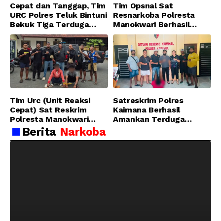
Cepat dan Tanggap, Tim
Tim Opsnal Sat
URC Polres Teluk Bintuni
Resnarkoba Polresta
Bekuk Tiga Terduga
Manokwari Berhasil
Pelaku Pencurian di SMA
Ungkap Kasus Tindak
Sanawesen
Pidana Narkotika
Golongan I Jenis Shabu
di SP 4 Distrik Prafi kab.
Manokwari
Tim Urc (Unit Reaksi
Satreskrim Polres
Cepat) Sat Reskrim
Kaimana Berhasil
Polresta Manokwari
Amankan Terduga
Berhasil Tangkap 2
Pelaku Penganiayaan
Berita
Narkoba
Pelaku Pengeroyokan di
Menggunakan Senjata
Taman Ria kab.
Tajam
Manokwari