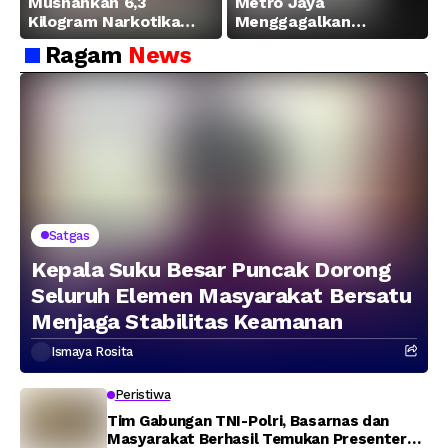
Musnahkan 6,3
Metro Jaya
Kilogram Narkotika
Menggagalkan
Hasil Pengungkapan
Peredaran Sabu 5,3 Kg
Ragam
News
Jaringan Lintas
Wilayah Februari 2026
Satgas
Kepala Suku Besar Puncak Dorong
Seluruh Elemen Masyarakat Bersatu
Menjaga Stabilitas Keamanan
Ismaya Rosita
Peristiwa
Tim Gabungan TNI-Polri, Basarnas dan
Masyarakat Berhasil Temukan Presenter