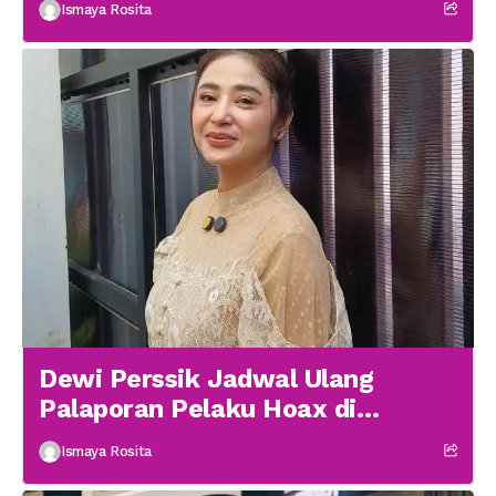
Ismaya Rosita
Dewi Perssik Jadwal Ulang
Palaporan Pelaku Hoax di
Medsos
Ismaya Rosita