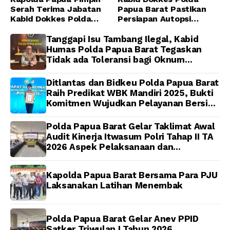
Serah Terima Jabatan
Papua Barat Pastikan
Kabid Dokkes Polda
Persiapan Autopsi
Papua
Jenazah Presenter TVRI
Papua Barat Yanto
Tanggapi Isu Tambang Ilegal, Kabid
Idorway Telah Matang,
Humas Polda Papua Barat Tegaskan
Pelaksanaan
Tidak ada Toleransi bagi Oknum
Dijadwalkan Kamis
Anggota
Ditlantas dan Bidkeu Polda Papua Barat
Raih Predikat WBK Mandiri 2025, Bukti
Komitmen Wujudkan Pelayanan Bersih
dan Berintegritas
Polda Papua Barat Gelar Taklimat Awal
Audit Kinerja Itwasum Polri Tahap II TA
2026 Aspek Pelaksanaan dan
Pengendalian
Kapolda Papua Barat Bersama Para PJU
Laksanakan Latihan Menembak
Polda Papua Barat Gelar Anev PPID
Satker Triwulan I Tahun 2026