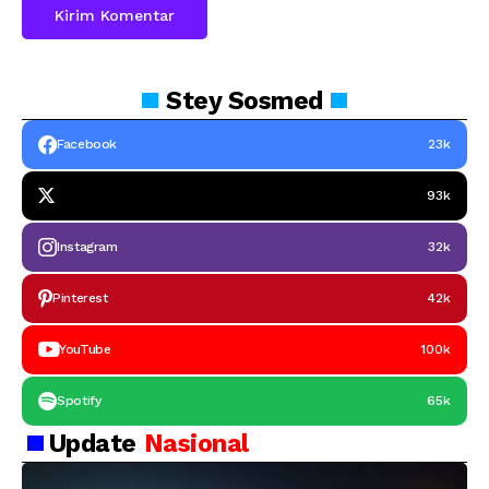
Stey
Sosmed
Facebook
23k
93k
Instagram
32k
Pinterest
42k
YouTube
100k
Spotify
65k
Update
Nasional