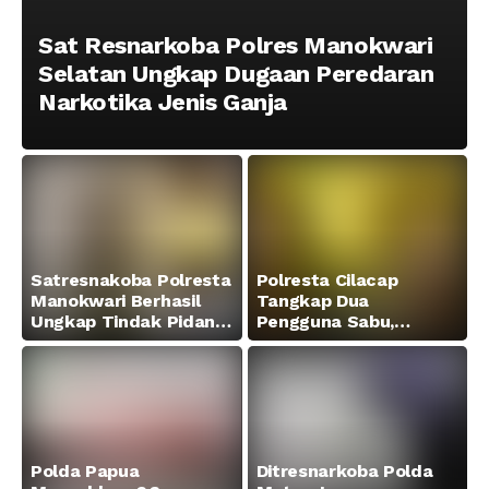
Sat Resnarkoba Polres Manokwari
Selatan Ungkap Dugaan Peredaran
Narkotika Jenis Ganja
Satresnakoba Polresta
Polresta Cilacap
Manokwari Berhasil
Tangkap Dua
Ungkap Tindak Pidana
Pengguna Sabu,
Narkotika Golongan I
Amankan Paket 0,34
Jenis Sabu di Jalan
Gram
Swapen Perkebunan
Manokwari
Polda Papua
Ditresnarkoba Polda