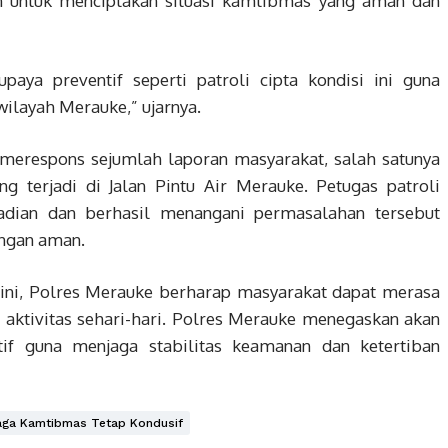
an untuk menciptakan situasi kamtibmas yang aman dan
aya preventif seperti patroli cipta kondisi ini guna
ilayah Merauke,” ujarnya.
 merespons sejumlah laporan masyarakat, salah satunya
ng terjadi di Jalan Pintu Air Merauke. Petugas patroli
adian dan berhasil menangani permasalahan tersebut
engan aman.
si ini, Polres Merauke berharap masyarakat dapat merasa
ktivitas sehari-hari. Polres Merauke menegaskan akan
tif guna menjaga stabilitas keamanan dan ketertiban
aga Kamtibmas Tetap Kondusif