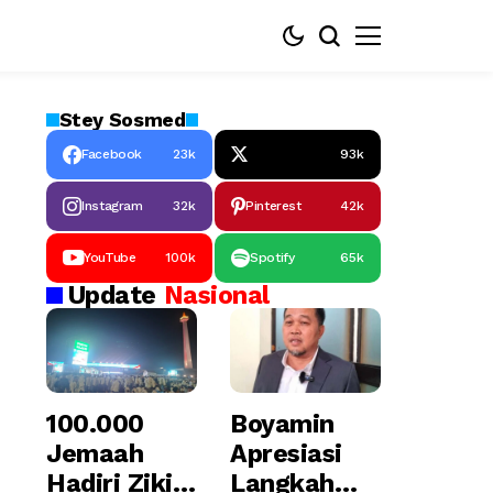
Stey
Sosmed
Facebook
23k
93k
Instagram
32k
Pinterest
42k
YouTube
100k
Spotify
65k
Update
Nasional
100.000
Boyamin
Jemaah
Apresiasi
Hadiri Zikir
Langkah