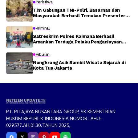
Peristiwa
Tim Gabungan TNI-Polri, Basarnas dan
Masyarakat Berhasil Temukan Presenter
TVRI Papua Barat yang Hilang di Sungai
Memti
Kriminal
Satreskrim Polres Kaimana Berhasil
Amankan Terduga Pelaku Penganiayaan
Menggunakan Senjata Tajam
Hiburan
Nongkrong Asik Sambil Wisata Sejarah di
Kota Tua Jakarta
PT. PITAJAYA NUSANTARA GROUP, SK.KEMENTRIAN
HUKUM REPUBLIK INDONESIA NOMOR : AHU-
029577.AH.01.30.TAHUN 2025,