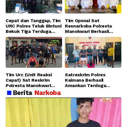
Cepat dan Tanggap, Tim
Tim Opsnal Sat
URC Polres Teluk Bintuni
Resnarkoba Polresta
Bekuk Tiga Terduga
Manokwari Berhasil
Pelaku Pencurian di SMA
Ungkap Kasus Tindak
Sanawesen
Pidana Narkotika
Golongan I Jenis Shabu
di SP 4 Distrik Prafi kab.
Manokwari
Tim Urc (Unit Reaksi
Satreskrim Polres
Cepat) Sat Reskrim
Kaimana Berhasil
Polresta Manokwari
Amankan Terduga
Berhasil Tangkap 2
Pelaku Penganiayaan
Berita
Narkoba
Pelaku Pengeroyokan di
Menggunakan Senjata
Taman Ria kab.
Tajam
Manokwari