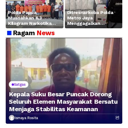
Polda Papua
Ditresnarkoba Polda
Musnahkan 6,3
Metro Jaya
Kilogram Narkotika
Menggagalkan
Hasil Pengungkapan
Peredaran Sabu 5,3 Kg
Ragam
News
Jaringan Lintas
Wilayah Februari 2026
Satgas
Kepala Suku Besar Puncak Dorong
Seluruh Elemen Masyarakat Bersatu
Menjaga Stabilitas Keamanan
Ismaya Rosita