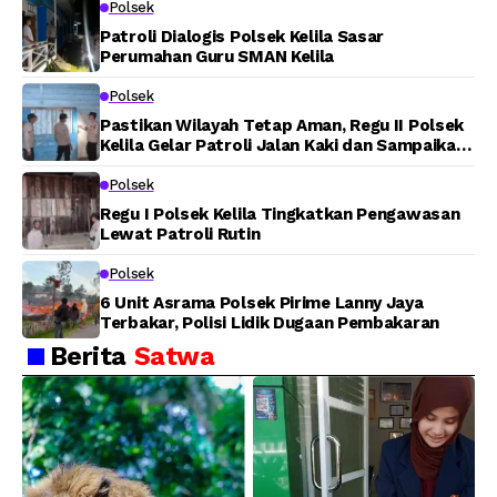
Polsek
Tuasai
Patroli Dialogis Polsek Kelila Sasar
Perumahan Guru SMAN Kelila
Polsek
Pastikan Wilayah Tetap Aman, Regu II Polsek
Kelila Gelar Patroli Jalan Kaki dan Sampaikan
Pesan Kamtibmas
Polsek
Regu I Polsek Kelila Tingkatkan Pengawasan
Lewat Patroli Rutin
Polsek
6 Unit Asrama Polsek Pirime Lanny Jaya
Terbakar, Polisi Lidik Dugaan Pembakaran
Berita
Satwa