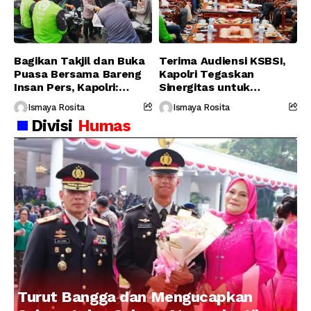
Bagikan Takjil dan Buka
Terima Audiensi KSBSI,
Puasa Bersama Bareng
Kapolri Tegaskan
Insan Pers, Kapolri:
Sinergitas untuk
Suara Media Suara
Perjuangkan Hak Buruh
Ismaya Rosita
Ismaya Rosita
Publik
Divisi
Humas
Turut Bangga dan Mengucapkan