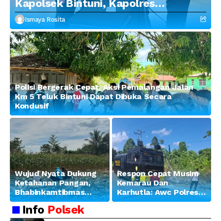
Kapolsek Bintuni, Kapolres
Tekankan Profesionalisme dan
Ismaya Rosita
Penguatan Sinergitas
Polisi Bergerak Cepat, Aksi Pemalangan Jalan
Km 5 Teluk Bintuni Dapat Dibuka Secara
Kondusif
Wujud Nyata Dukung
Respon Cepat Musim
Ketahanan Pangan,
Kemarau Dan
Bhabinkamtibmas
Karhutla: Awc Polres
Banjar Ausoy Turun
Teluk Bintuni
Info
Polsek
Langsung Bantu
Padamkan Kebakaran
Warga Panen Jagung
Lahan di Jalan Poros