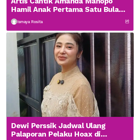
Artis Cantik Amanda Manopo
Hamil Anak Pertama Satu Bulan
menikah
Ismaya Rosita
Dewi Perssik Jadwal Ulang
Palaporan Pelaku Hoax di