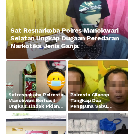
Sat Resnarkoba Polres Manokwari
Selatan Ungkap Dugaan Peredaran
Narkotika Jenis Ganja
Satresnakoba Polresta
Polresta Cilacap
Manokwari Berhasil
Tangkap Dua
Ungkap Tindak Pidana
Pengguna Sabu,
Narkotika Golongan I
Amankan Paket 0,34
Jenis Sabu di Jalan
Gram
Swapen Perkebunan
Manokwari