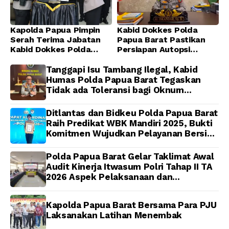
Kapolda Papua Pimpin
Kabid Dokkes Polda
Serah Terima Jabatan
Papua Barat Pastikan
Kabid Dokkes Polda
Persiapan Autopsi
Papua
Jenazah Presenter TVRI
Papua Barat Yanto
Tanggapi Isu Tambang Ilegal, Kabid
Idorway Telah Matang,
Humas Polda Papua Barat Tegaskan
Pelaksanaan
Tidak ada Toleransi bagi Oknum
Dijadwalkan Kamis
Anggota
Ditlantas dan Bidkeu Polda Papua Barat
Raih Predikat WBK Mandiri 2025, Bukti
Komitmen Wujudkan Pelayanan Bersih
dan Berintegritas
Polda Papua Barat Gelar Taklimat Awal
Audit Kinerja Itwasum Polri Tahap II TA
2026 Aspek Pelaksanaan dan
Pengendalian
Kapolda Papua Barat Bersama Para PJU
Laksanakan Latihan Menembak