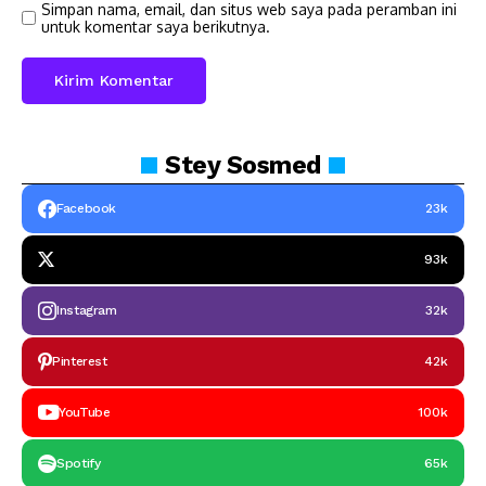
Simpan nama, email, dan situs web saya pada peramban ini
untuk komentar saya berikutnya.
Stey
Sosmed
Facebook
23k
93k
Instagram
32k
Pinterest
42k
YouTube
100k
Spotify
65k