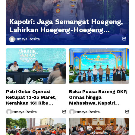
Kapolri: Jaga Semangat Hoegeng,
Lahirkan Hoegeng-Hoegeng
Berikutnya
Ismaya Rosita
Polri Gelar Operasi
Buka Puasa Bareng OKP,
Ketupat 13-25 Maret,
Ormas hingga
Kerahkan 161 Ribu
Mahasiswa, Kapolri
Personel Gabungan
Serukan Jaga
Ismaya Rosita
Ismaya Rosita
Persatuan-Dukung
Program Pemerintah