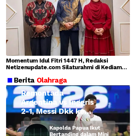
Momentum Idul Fitri 1447 H, Redaksi
Netizenupdate.com Silaturahmi di Kediaman
Kepala Desa Cilopadang
Berita
Olahraga
Remontada
Argentina vs Inggris
2-1, Messi Dkk ke
Final Piala Dunia
Kapolda Papua Ikut
2026
Bertanding dalam Mini