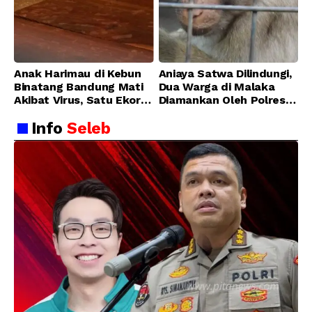
Anak Harimau di Kebun
Aniaya Satwa Dilindungi,
Binatang Bandung Mati
Dua Warga di Malaka
Akibat Virus, Satu Ekor
Diamankan Oleh Polres
Lainnya Berangsur
Malaka
Info
Seleb
Membaik