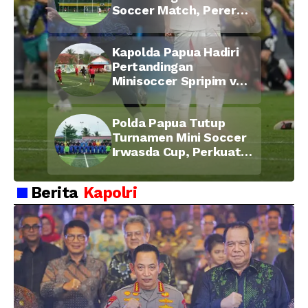
Soccer Match, Pererat
Kebersamaan Personel
di Bulan Ramadan
Kapolda Papua Hadiri
Pertandingan
Minisoccer Spripim vs
Bid Propam, Pererat
Soliditas dan
Polda Papua Tutup
Kebersamaan Personel
Turnamen Mini Soccer
Irwasda Cup, Perkuat
Soliditas dan
Kebersamaan Personel
Berita
Kapolri