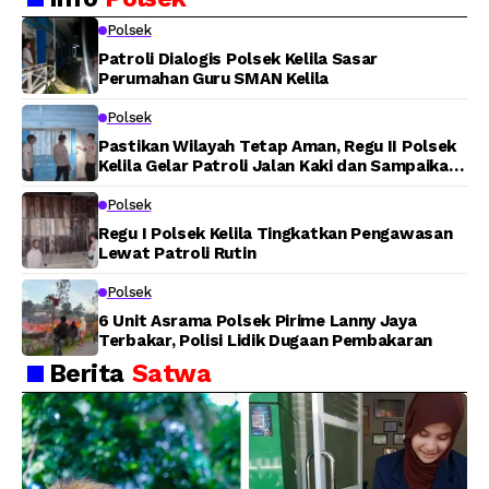
Langsung Bantu
Padamkan Kebakaran
Warga Panen Jagung
Lahan di Jalan Poros
Polsek
Tuasai
Patroli Dialogis Polsek Kelila Sasar
Perumahan Guru SMAN Kelila
Polsek
Pastikan Wilayah Tetap Aman, Regu II Polsek
Kelila Gelar Patroli Jalan Kaki dan Sampaikan
Pesan Kamtibmas
Polsek
Regu I Polsek Kelila Tingkatkan Pengawasan
Lewat Patroli Rutin
Polsek
6 Unit Asrama Polsek Pirime Lanny Jaya
Terbakar, Polisi Lidik Dugaan Pembakaran
Berita
Satwa