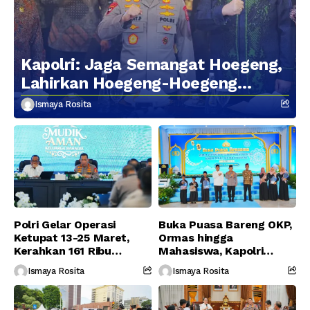
Kapolri: Jaga Semangat Hoegeng,
Lahirkan Hoegeng-Hoegeng
Berikutnya
Ismaya Rosita
Polri Gelar Operasi
Buka Puasa Bareng OKP,
Ketupat 13-25 Maret,
Ormas hingga
Kerahkan 161 Ribu
Mahasiswa, Kapolri
Personel Gabungan
Serukan Jaga
Ismaya Rosita
Ismaya Rosita
Persatuan-Dukung
Program Pemerintah