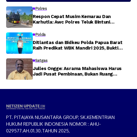
Polres
Respon Cepat Musim Kemarau Dan
Karhutla: Awc Polres Teluk Bintuni
Padamkan Kebakaran Lahan di Jalan Poros
Tuasai
Polda
Ditlantas dan Bidkeu Polda Papua Barat
Raih Predikat WBK Mandiri 2025, Bukti
Komitmen Wujudkan Pelayanan Bersih dan
Berintegritas
Satgas
Julles Ongge: Asrama Mahasiswa Harus
Jadi Pusat Pembinaan, Bukan Ruang
Provokasi
PT. PITAJAYA NUSANTARA GROUP, SK.KEMENTRIAN
HUKUM REPUBLIK INDONESIA NOMOR : AHU-
029577.AH.01.30.TAHUN 2025,