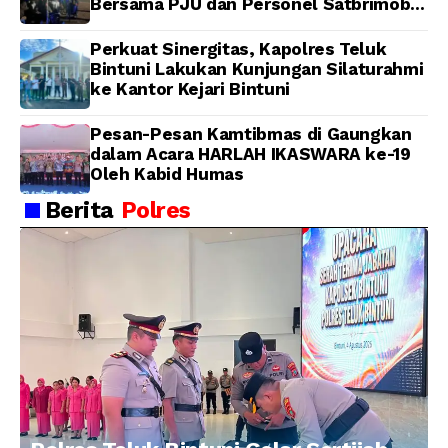
Bersama PJU dan Personel Satbrimob
Polda Papua Barat
Perkuat Sinergitas, Kapolres Teluk
Bintuni Lakukan Kunjungan Silaturahmi
ke Kantor Kejari Bintuni
Pesan-Pesan Kamtibmas di Gaungkan
dalam Acara HARLAH IKASWARA ke-19
Oleh Kabid Humas
Berita
Polres