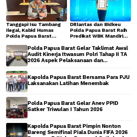
Tanggapi Isu Tambang
Ditlantas dan Bidkeu
Ilegal, Kabid Humas
Polda Papua Barat Raih
Polda Papua Barat
Predikat WBK Mandiri
Tegaskan Tidak ada
2025, Bukti Komitmen
Toleransi bagi Oknum
Wujudkan Pelayanan
Polda Papua Barat Gelar Taklimat Awal
Anggota
Bersih dan Berintegritas
Audit Kinerja Itwasum Polri Tahap II TA
2026 Aspek Pelaksanaan dan
Pengendalian
Kapolda Papua Barat Bersama Para PJU
Laksanakan Latihan Menembak
Polda Papua Barat Gelar Anev PPID
Satker Triwulan I Tahun 2026
Kapolda Papua Barat Pimpin Nonton
Bareng Semifinal Piala Dunia FIFA 2026