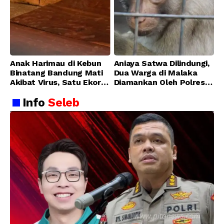
Anak Harimau di Kebun
Aniaya Satwa Dilindungi,
Binatang Bandung Mati
Dua Warga di Malaka
Akibat Virus, Satu Ekor
Diamankan Oleh Polres
Lainnya Berangsur
Malaka
Info
Seleb
Membaik