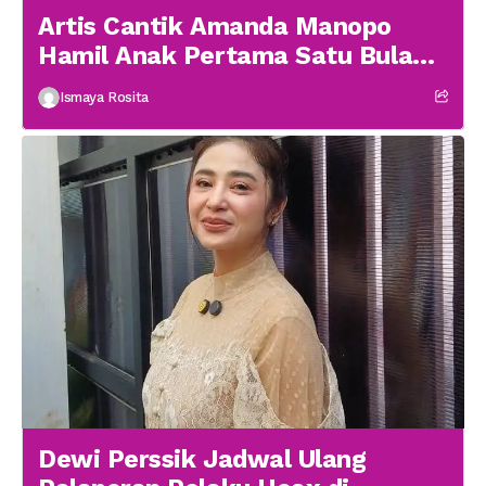
Artis Cantik Amanda Manopo
Hamil Anak Pertama Satu Bulan
menikah
Ismaya Rosita
Dewi Perssik Jadwal Ulang