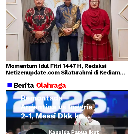
Momentum Idul Fitri 1447 H, Redaksi
Netizenupdate.com Silaturahmi di Kediaman
Kepala Desa Cilopadang
Berita
Olahraga
Remontada
Argentina vs Inggris
2-1, Messi Dkk ke
Final Piala Dunia
Kapolda Papua Ikut
2026