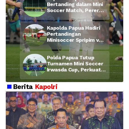
Bertanding dalam Mini
Soccer Match, Pererat
Kebersamaan Personel
di Bulan Ramadan
Kapolda Papua Hadiri
Pertandingan
Minisoccer Spripim vs
Bid Propam, Pererat
Soliditas dan
Polda Papua Tutup
Kebersamaan Personel
Turnamen Mini Soccer
Irwasda Cup, Perkuat
Soliditas dan
Kebersamaan Personel
Berita
Kapolri