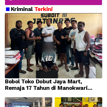
Kriminal
Terkini
Bobol Toko Dobut Jaya Mart,
Remaja 17 Tahun di Manokwari
Ditangkap Tim URC Resmob
Jatanras Polda Papua Barat