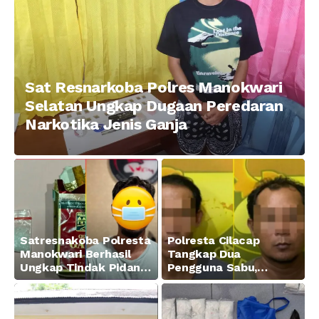
Sat Resnarkoba Polres Manokwari
Selatan Ungkap Dugaan Peredaran
Narkotika Jenis Ganja
Satresnakoba Polresta
Polresta Cilacap
Manokwari Berhasil
Tangkap Dua
Ungkap Tindak Pidana
Pengguna Sabu,
Narkotika Golongan I
Amankan Paket 0,34
Jenis Sabu di Jalan
Gram
Swapen Perkebunan