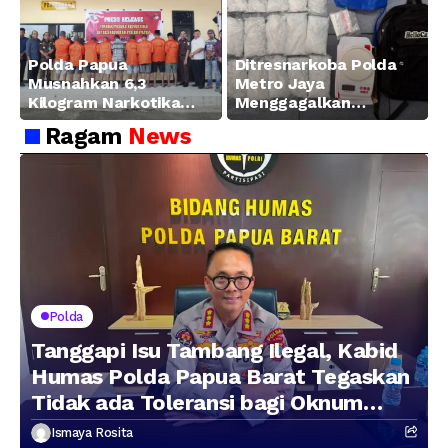
Manokwari
Polda Papua
Ditresnarkoba Polda
Musnahkan 6,3
Metro Jaya
Kilogram Narkotika
Menggagalkan
Hasil Pengungkapan
Peredaran Sabu 5,3 Kg
Ragam
News
Jaringan Lintas
Wilayah Februari 2026
Polda
Tanggapi Isu Tambang Ilegal, Kabid
Humas Polda Papua Barat Tegaskan
Tidak ada Toleransi bagi Oknum
Anggota
Ismaya Rosita