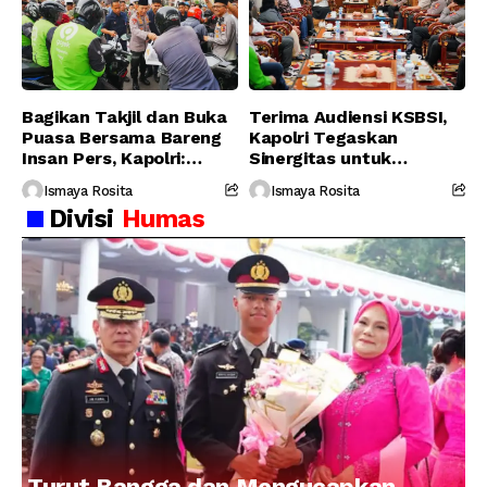
Bagikan Takjil dan Buka
Terima Audiensi KSBSI,
Puasa Bersama Bareng
Kapolri Tegaskan
Insan Pers, Kapolri:
Sinergitas untuk
Suara Media Suara
Perjuangkan Hak Buruh
Ismaya Rosita
Ismaya Rosita
Publik
Divisi
Humas
Turut Bangga dan Mengucapkan