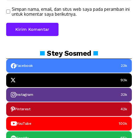
Simpan nama, email, dan situs web saya pada peramban ini
untuk komentar saya berikutnya.
Stey
Sosmed
Facebook
23k
93k
Instagram
32k
Pinterest
42k
YouTube
100k
Spotify
65k