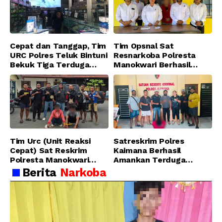
Cepat dan Tanggap, Tim
Tim Opsnal Sat
URC Polres Teluk Bintuni
Resnarkoba Polresta
Bekuk Tiga Terduga
Manokwari Berhasil
Pelaku Pencurian di SMA
Ungkap Kasus Tindak
Sanawesen
Pidana Narkotika
Golongan I Jenis Shabu
di SP 4 Distrik Prafi kab.
Manokwari
Tim Urc (Unit Reaksi
Satreskrim Polres
Cepat) Sat Reskrim
Kaimana Berhasil
Polresta Manokwari
Amankan Terduga
Berhasil Tangkap 2
Pelaku Penganiayaan
Berita
Narkoba
Pelaku Pengeroyokan di
Menggunakan Senjata
Taman Ria kab.
Tajam
Manokwari