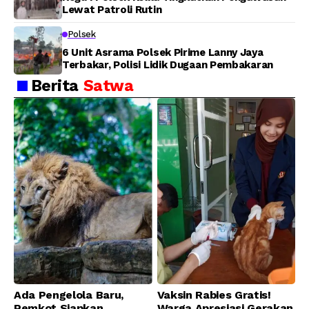
Lewat Patroli Rutin
Polsek
6 Unit Asrama Polsek Pirime Lanny Jaya
Terbakar, Polisi Lidik Dugaan Pembakaran
Berita
Satwa
Ada Pengelola Baru,
Vaksin Rabies Gratis!
Pemkot Siapkan
Warga Apresiasi Gerakan