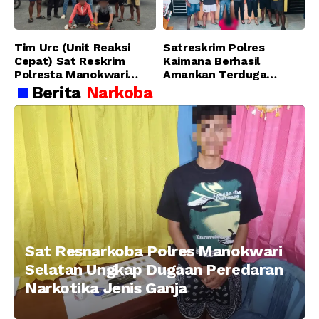
Manokwari
Tim Urc (Unit Reaksi
Satreskrim Polres
Cepat) Sat Reskrim
Kaimana Berhasil
Polresta Manokwari
Amankan Terduga
Berhasil Tangkap 2
Pelaku Penganiayaan
Berita
Narkoba
Pelaku Pengeroyokan di
Menggunakan Senjata
Taman Ria kab.
Tajam
Manokwari
Sat Resnarkoba Polres Manokwari
Selatan Ungkap Dugaan Peredaran
Narkotika Jenis Ganja