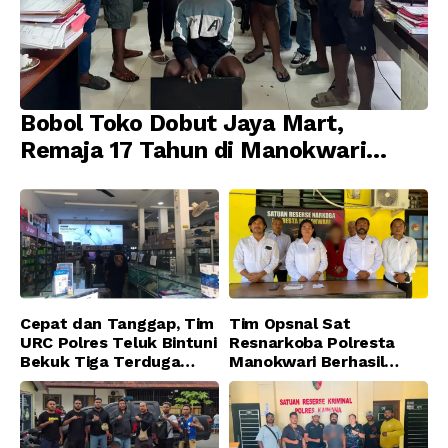
Bobol Toko Dobut Jaya Mart,
Remaja 17 Tahun di Manokwari
Ditangkap Tim URC Resmob
Jatanras Polda Papua Barat
Cepat dan Tanggap, Tim
Tim Opsnal Sat
URC Polres Teluk Bintuni
Resnarkoba Polresta
Bekuk Tiga Terduga
Manokwari Berhasil
Pelaku Pencurian di SMA
Ungkap Kasus Tindak
Sanawesen
Pidana Narkotika
Golongan I Jenis Shabu
di SP 4 Distrik Prafi kab.