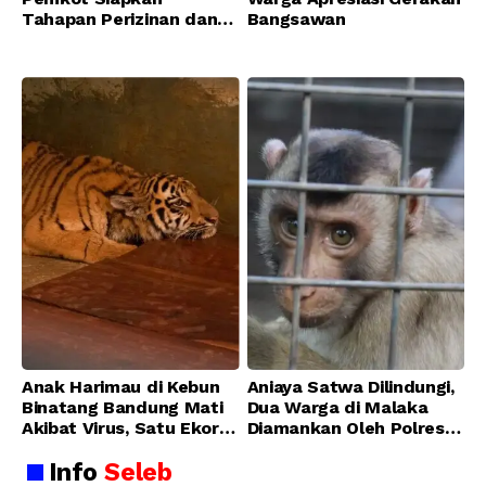
Tahapan Perizinan dan
Bangsawan
Transisi Operasional
Bandung Zoo
Anak Harimau di Kebun
Aniaya Satwa Dilindungi,
Binatang Bandung Mati
Dua Warga di Malaka
Akibat Virus, Satu Ekor
Diamankan Oleh Polres
Lainnya Berangsur
Malaka
Info
Seleb
Membaik