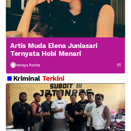
Artis Muda Elena Juniasari
Ternyata Hobi Menari
Ismaya Rosita
Kriminal
Terkini