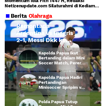
Momentum Idul Fitri 1447 H, Redaksi
Netizenupdate.com Silaturahmi di Kediaman
Kepala Desa Cilopadang
Berita
Olahraga
Remontada
Argentina vs Inggris
2-1, Messi Dkk ke
Final Piala Dunia
Kapolda Papua Ikut
2026
Bertanding dalam Mini
Soccer Match, Pererat
Kebersamaan Personel
di Bulan Ramadan
Kapolda Papua Hadiri
Pertandingan
Minisoccer Spripim vs
Bid Propam, Pererat
Soliditas dan
Polda Papua Tutup
Kebersamaan Personel