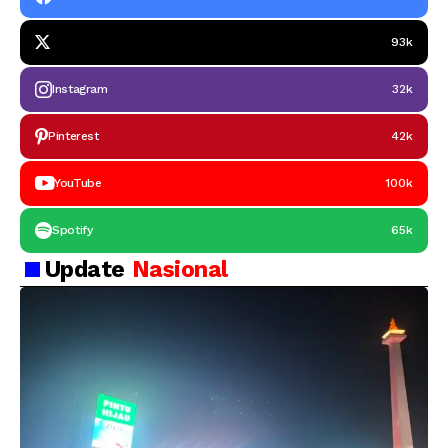
93k
Instagram
32k
Pinterest
42k
YouTube
100k
Spotify
65k
Update
Nasional