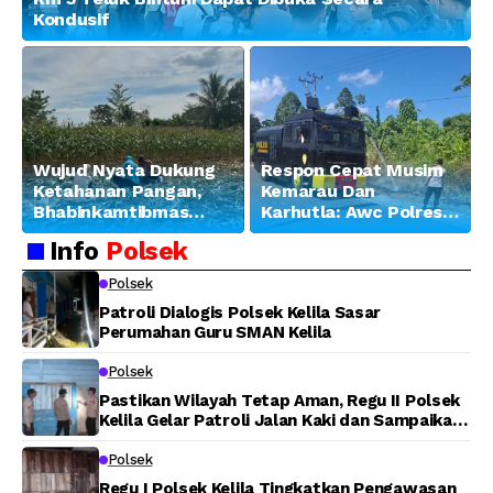
Kondusif
Wujud Nyata Dukung
Respon Cepat Musim
Ketahanan Pangan,
Kemarau Dan
Bhabinkamtibmas
Karhutla: Awc Polres
Banjar Ausoy Turun
Teluk Bintuni
Info
Polsek
Langsung Bantu
Padamkan Kebakaran
Warga Panen Jagung
Lahan di Jalan Poros
Polsek
Tuasai
Patroli Dialogis Polsek Kelila Sasar
Perumahan Guru SMAN Kelila
Polsek
Pastikan Wilayah Tetap Aman, Regu II Polsek
Kelila Gelar Patroli Jalan Kaki dan Sampaikan
Pesan Kamtibmas
Polsek
Regu I Polsek Kelila Tingkatkan Pengawasan