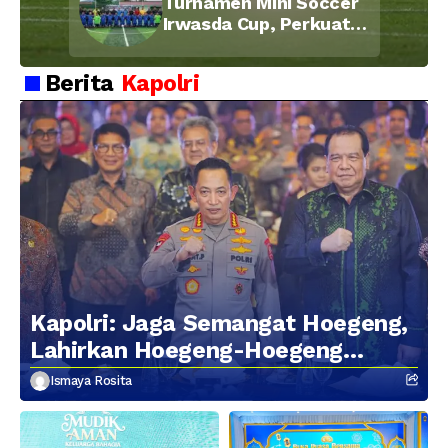
Turnamen Mini Soccer
Irwasda Cup, Perkuat
Soliditas dan
Kebersamaan Personel
Berita
Kapolri
Kapolri: Jaga Semangat Hoegeng,
Lahirkan Hoegeng-Hoegeng
Berikutnya
Ismaya Rosita