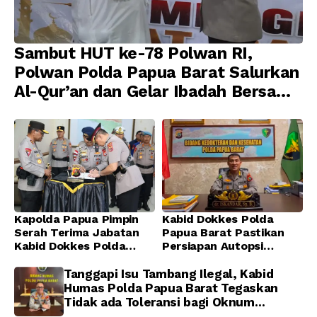
Sambut HUT ke-78 Polwan RI,
Polwan Polda Papua Barat Salurkan
Al-Qur’an dan Gelar Ibadah Bersama
di Masjid Al-Muhajirin
Kapolda Papua Pimpin
Kabid Dokkes Polda
Serah Terima Jabatan
Papua Barat Pastikan
Kabid Dokkes Polda
Persiapan Autopsi
Papua
Jenazah Presenter TVRI
Papua Barat Yanto
Tanggapi Isu Tambang Ilegal, Kabid
Idorway Telah Matang,
Humas Polda Papua Barat Tegaskan
Pelaksanaan
Tidak ada Toleransi bagi Oknum
Dijadwalkan Kamis
Anggota