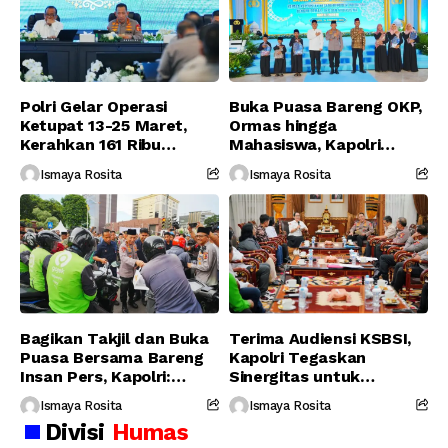
Polri Gelar Operasi
Buka Puasa Bareng OKP,
Ketupat 13-25 Maret,
Ormas hingga
Kerahkan 161 Ribu
Mahasiswa, Kapolri
Personel Gabungan
Serukan Jaga
Ismaya Rosita
Ismaya Rosita
Persatuan-Dukung
Program Pemerintah
Bagikan Takjil dan Buka
Terima Audiensi KSBSI,
Puasa Bersama Bareng
Kapolri Tegaskan
Insan Pers, Kapolri:
Sinergitas untuk
Suara Media Suara
Perjuangkan Hak Buruh
Ismaya Rosita
Ismaya Rosita
Publik
Divisi
Humas