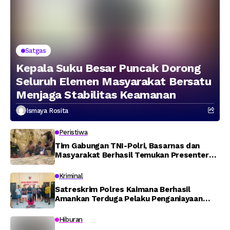
Satgas
Kepala Suku Besar Puncak Dorong
Seluruh Elemen Masyarakat Bersatu
Menjaga Stabilitas Keamanan
Ismaya Rosita
Peristiwa
Tim Gabungan TNI-Polri, Basarnas dan
Masyarakat Berhasil Temukan Presenter
TVRI Papua Barat yang Hilang di Sungai
Memti
Kriminal
Satreskrim Polres Kaimana Berhasil
Amankan Terduga Pelaku Penganiayaan
Menggunakan Senjata Tajam
Hiburan