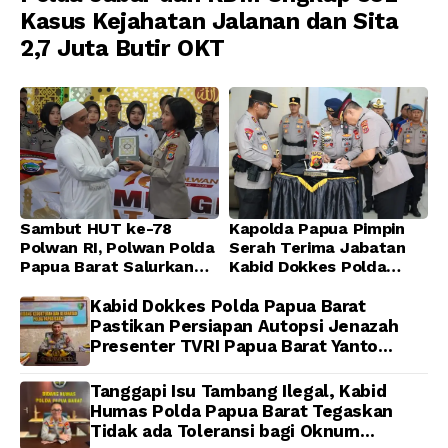
Kasus Kejahatan Jalanan dan Sita
2,7 Juta Butir OKT
Sambut HUT ke-78
Kapolda Papua Pimpin
Polwan RI, Polwan Polda
Serah Terima Jabatan
Papua Barat Salurkan
Kabid Dokkes Polda
Al-Qur’an dan Gelar
Papua
Ibadah Bersama di
Kabid Dokkes Polda Papua Barat
Masjid Al-Muhajirin
Pastikan Persiapan Autopsi Jenazah
Presenter TVRI Papua Barat Yanto
Idorway Telah Matang, Pelaksanaan
Dijadwalkan Kamis
Tanggapi Isu Tambang Ilegal, Kabid
Humas Polda Papua Barat Tegaskan
Tidak ada Toleransi bagi Oknum