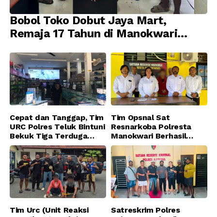
Bobol Toko Dobut Jaya Mart,
Remaja 17 Tahun di Manokwari
Ditangkap Tim URC Resmob
Jatanras Polda Papua Barat
Cepat dan Tanggap, Tim
Tim Opsnal Sat
URC Polres Teluk Bintuni
Resnarkoba Polresta
Bekuk Tiga Terduga
Manokwari Berhasil
Pelaku Pencurian di SMA
Ungkap Kasus Tindak
Sanawesen
Pidana Narkotika
Golongan I Jenis Shabu
di SP 4 Distrik Prafi kab.
Manokwari
Tim Urc (Unit Reaksi
Satreskrim Polres