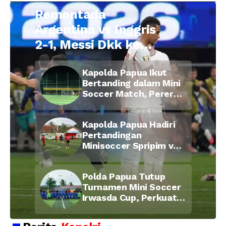
Remontada
Argentina vs Inggris
2-1, Messi Dkk ke
Final Piala Dunia
Kapolda Papua Ikut
2026
Bertanding dalam Mini
Soccer Match, Pererat
Kebersamaan Personel
di Bulan Ramadan
Kapolda Papua Hadiri
Pertandingan
Minisoccer Spripim vs
Bid Propam, Pererat
Soliditas dan
Polda Papua Tutup
Kebersamaan Personel
Turnamen Mini Soccer
Irwasda Cup, Perkuat
Soliditas dan
Kebersamaan Personel