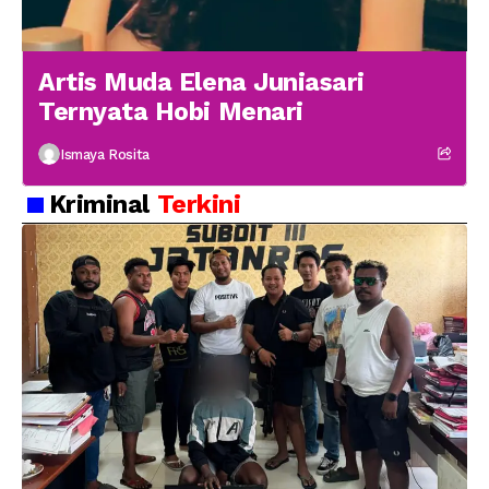
Artis Muda Elena Juniasari
Ternyata Hobi Menari
Ismaya Rosita
Kriminal
Terkini