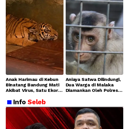
Anak Harimau di Kebun
Aniaya Satwa Dilindungi,
Binatang Bandung Mati
Dua Warga di Malaka
Akibat Virus, Satu Ekor
Diamankan Oleh Polres
Lainnya Berangsur
Malaka
Info
Seleb
Membaik