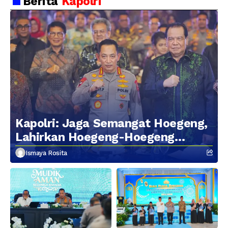
Berita
Kapolri
Kapolri: Jaga Semangat Hoegeng,
Lahirkan Hoegeng-Hoegeng
Berikutnya
Ismaya Rosita