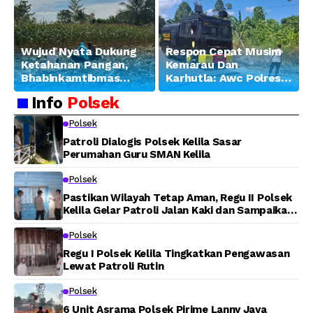
Wujud Nyata Dukung
Respon Cepat Musim
Ketahanan Pangan,
Kemarau Dan
Bhabinkamtibmas
Karhutla: Awc Polres
Banjar Ausoy Turun
Teluk Bintuni
Info
Polsek
Langsung Bantu
Padamkan Kebakaran
Warga Panen Jagung
Lahan di Jalan Poros
Polsek
Tuasai
Patroli Dialogis Polsek Kelila Sasar
Perumahan Guru SMAN Kelila
Polsek
Pastikan Wilayah Tetap Aman, Regu II Polsek
Kelila Gelar Patroli Jalan Kaki dan Sampaikan
Pesan Kamtibmas
Polsek
Regu I Polsek Kelila Tingkatkan Pengawasan
Lewat Patroli Rutin
Polsek
6 Unit Asrama Polsek Pirime Lanny Jaya