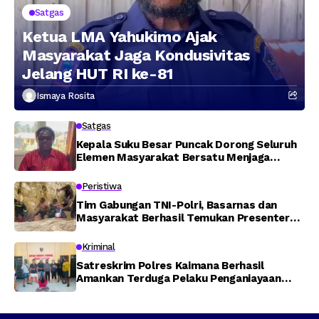
Satgas
Ketua LMA Yahukimo Ajak
Masyarakat Jaga Kondusivitas
Jelang HUT RI ke-81
Ismaya Rosita
Satgas
Kepala Suku Besar Puncak Dorong Seluruh
Elemen Masyarakat Bersatu Menjaga
Stabilitas Keamanan
Peristiwa
Tim Gabungan TNI-Polri, Basarnas dan
Masyarakat Berhasil Temukan Presenter
TVRI Papua Barat yang Hilang di Sungai
Memti
Kriminal
Satreskrim Polres Kaimana Berhasil
Amankan Terduga Pelaku Penganiayaan
Menggunakan Senjata Tajam