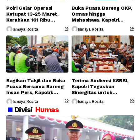
Polri Gelar Operasi
Buka Puasa Bareng OKP,
Ketupat 13-25 Maret,
Ormas hingga
Kerahkan 161 Ribu
Mahasiswa, Kapolri
Personel Gabungan
Serukan Jaga
Ismaya Rosita
Ismaya Rosita
Persatuan-Dukung
Program Pemerintah
Bagikan Takjil dan Buka
Terima Audiensi KSBSI,
Puasa Bersama Bareng
Kapolri Tegaskan
Insan Pers, Kapolri:
Sinergitas untuk
Suara Media Suara
Perjuangkan Hak Buruh
Ismaya Rosita
Ismaya Rosita
Publik
Divisi
Humas