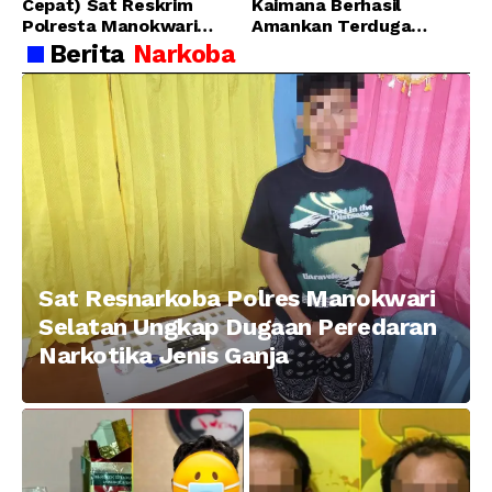
Cepat) Sat Reskrim
Kaimana Berhasil
Polresta Manokwari
Amankan Terduga
Berhasil Tangkap 2
Pelaku Penganiayaan
Berita
Narkoba
Pelaku Pengeroyokan di
Menggunakan Senjata
Taman Ria kab.
Tajam
Manokwari
Sat Resnarkoba Polres Manokwari
Selatan Ungkap Dugaan Peredaran
Narkotika Jenis Ganja