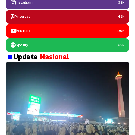
Instagram
32k
Pinterest
42k
YouTube
100k
Spotify
65k
Update
Nasional