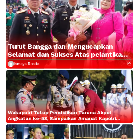
Turut Bangga dan Mengucapkan
Selamat dan Sukses Atas pelantikan
Putra Brigjen Pol Drs, A.M Kamal.
Ismaya Rosita
Sebagai Perwira Polri Lulusan AKPOL
2026
Wakapolri Tutup Pendidikan Taruna Akpol
Angkatan ke-58, Sampaikan Amanat Kapolri
kepada 282 Capaja