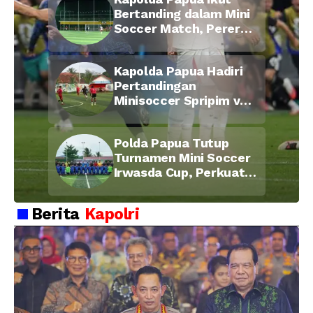
2026
Bertanding dalam Mini
Soccer Match, Pererat
Kebersamaan Personel
di Bulan Ramadan
Kapolda Papua Hadiri
Pertandingan
Minisoccer Spripim vs
Bid Propam, Pererat
Soliditas dan
Polda Papua Tutup
Kebersamaan Personel
Turnamen Mini Soccer
Irwasda Cup, Perkuat
Soliditas dan
Kebersamaan Personel
Berita
Kapolri