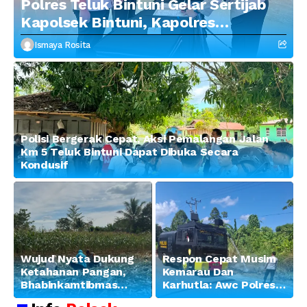
Polres Teluk Bintuni Gelar Sertijab
Kapolsek Bintuni, Kapolres
Tekankan Profesionalisme dan
Ismaya Rosita
Penguatan Sinergitas
Polisi Bergerak Cepat, Aksi Pemalangan Jalan
Km 5 Teluk Bintuni Dapat Dibuka Secara
Kondusif
Wujud Nyata Dukung
Respon Cepat Musim
Ketahanan Pangan,
Kemarau Dan
Bhabinkamtibmas
Karhutla: Awc Polres
Banjar Ausoy Turun
Teluk Bintuni