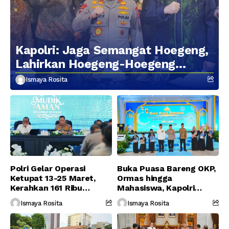
Kapolri: Jaga Semangat Hoegeng,
Lahirkan Hoegeng-Hoegeng
Berikutnya
Ismaya Rosita
Polri Gelar Operasi
Buka Puasa Bareng OKP,
Ketupat 13-25 Maret,
Ormas hingga
Kerahkan 161 Ribu
Mahasiswa, Kapolri
Personel Gabungan
Serukan Jaga
Ismaya Rosita
Ismaya Rosita
Persatuan-Dukung
Program Pemerintah