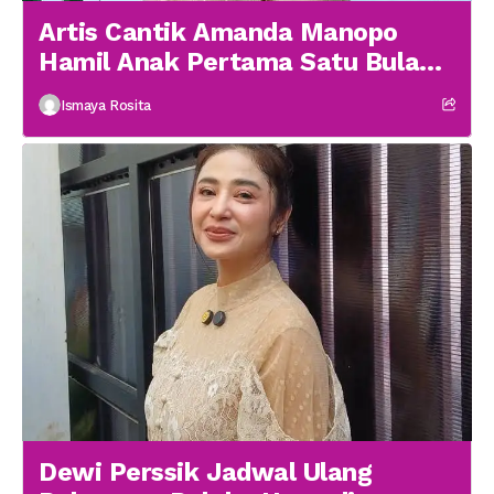
Artis Cantik Amanda Manopo
Hamil Anak Pertama Satu Bulan
menikah
Ismaya Rosita
Dewi Perssik Jadwal Ulang