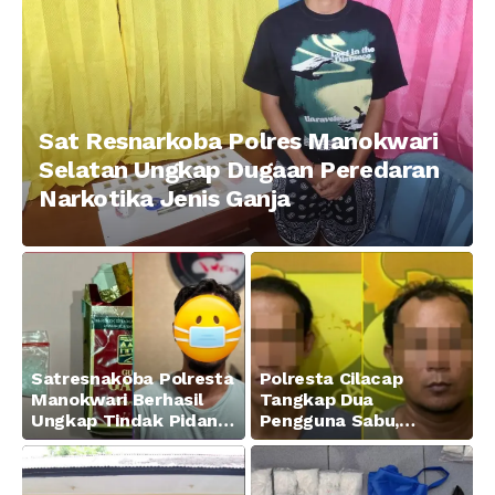
Sat Resnarkoba Polres Manokwari
Selatan Ungkap Dugaan Peredaran
Narkotika Jenis Ganja
Satresnakoba Polresta
Polresta Cilacap
Manokwari Berhasil
Tangkap Dua
Ungkap Tindak Pidana
Pengguna Sabu,
Narkotika Golongan I
Amankan Paket 0,34
Jenis Sabu di Jalan
Gram
Swapen Perkebunan