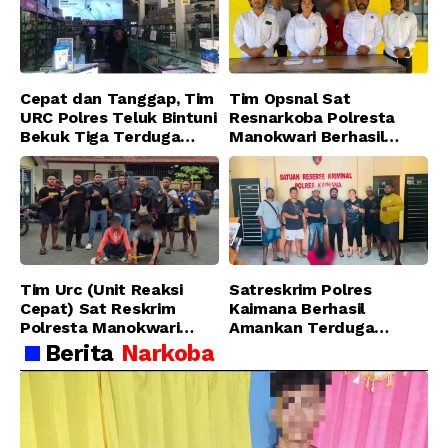
Cepat dan Tanggap, Tim
Tim Opsnal Sat
URC Polres Teluk Bintuni
Resnarkoba Polresta
Bekuk Tiga Terduga
Manokwari Berhasil
Pelaku Pencurian di SMA
Ungkap Kasus Tindak
Sanawesen
Pidana Narkotika
Golongan I Jenis Shabu
di SP 4 Distrik Prafi kab.
Manokwari
Tim Urc (Unit Reaksi
Satreskrim Polres
Cepat) Sat Reskrim
Kaimana Berhasil
Polresta Manokwari
Amankan Terduga
Berhasil Tangkap 2
Pelaku Penganiayaan
Berita
Narkoba
Pelaku Pengeroyokan di
Menggunakan Senjata
Taman Ria kab.
Tajam
Manokwari