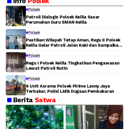
Info
Polsek
Langsung Bantu
Padamkan Kebakaran
Warga Panen Jagung
Lahan di Jalan Poros
Polsek
Tuasai
Patroli Dialogis Polsek Kelila Sasar
Perumahan Guru SMAN Kelila
Polsek
Pastikan Wilayah Tetap Aman, Regu II Polsek
Kelila Gelar Patroli Jalan Kaki dan Sampaikan
Pesan Kamtibmas
Polsek
Regu I Polsek Kelila Tingkatkan Pengawasan
Lewat Patroli Rutin
Polsek
6 Unit Asrama Polsek Pirime Lanny Jaya
Terbakar, Polisi Lidik Dugaan Pembakaran
Berita
Satwa