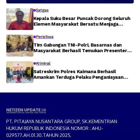
Satgas
Kepala Suku Besar Puncak Dorong Seluruh
Elemen Masyarakat Bersatu Menjaga
Stabilitas Keamanan
Peristiwa
Tim Gabungan TNI-Polri, Basarnas dan
Masyarakat Berhasil Temukan Presenter
TVRI Papua Barat yang Hilang di Sungai
Memti
Kriminal
Satreskrim Polres Kaimana Berhasil
Amankan Terduga Pelaku Penganiayaan
Menggunakan Senjata Tajam
PT. PITAJAYA NUSANTARA GROUP, SK.KEMENTRIAN
HUKUM REPUBLIK INDONESIA NOMOR : AHU-
029577.AH.01.30.TAHUN 2025,