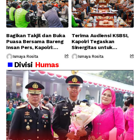
Bagikan Takjil dan Buka
Terima Audiensi KSBSI,
Puasa Bersama Bareng
Kapolri Tegaskan
Insan Pers, Kapolri:
Sinergitas untuk
Suara Media Suara
Perjuangkan Hak Buruh
Ismaya Rosita
Ismaya Rosita
Publik
Divisi
Humas