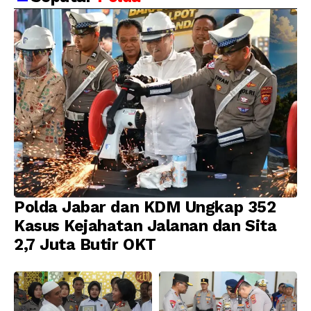
Barat, 321 WNA
Pembinaan Karier dan
Diamankan
Profesionalisme
Polda Jabar dan KDM Ungkap 352
Kasus Kejahatan Jalanan dan Sita
2,7 Juta Butir OKT