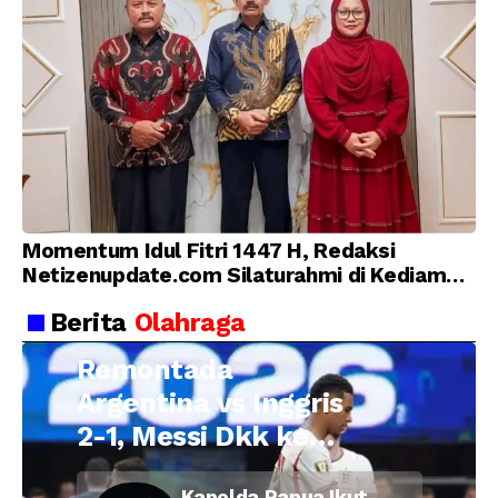
Momentum Idul Fitri 1447 H, Redaksi
Netizenupdate.com Silaturahmi di Kediaman
Kepala Desa Cilopadang
Berita
Olahraga
Remontada
Argentina vs Inggris
2-1, Messi Dkk ke
Final Piala Dunia
Kapolda Papua Ikut