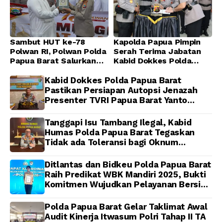
Sambut HUT ke-78
Kapolda Papua Pimpin
Polwan RI, Polwan Polda
Serah Terima Jabatan
Papua Barat Salurkan
Kabid Dokkes Polda
Al-Qur’an dan Gelar
Papua
Ibadah Bersama di
Kabid Dokkes Polda Papua Barat
Masjid Al-Muhajirin
Pastikan Persiapan Autopsi Jenazah
Presenter TVRI Papua Barat Yanto
Idorway Telah Matang, Pelaksanaan
Dijadwalkan Kamis
Tanggapi Isu Tambang Ilegal, Kabid
Humas Polda Papua Barat Tegaskan
Tidak ada Toleransi bagi Oknum
Anggota
Ditlantas dan Bidkeu Polda Papua Barat
Raih Predikat WBK Mandiri 2025, Bukti
Komitmen Wujudkan Pelayanan Bersih
dan Berintegritas
Polda Papua Barat Gelar Taklimat Awal
Audit Kinerja Itwasum Polri Tahap II TA