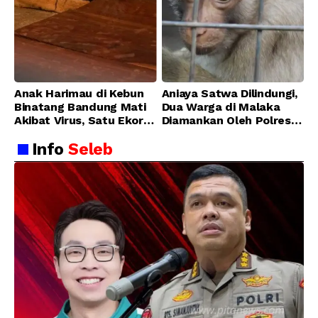
Anak Harimau di Kebun
Aniaya Satwa Dilindungi,
Binatang Bandung Mati
Dua Warga di Malaka
Akibat Virus, Satu Ekor
Diamankan Oleh Polres
Lainnya Berangsur
Malaka
Info
Seleb
Membaik