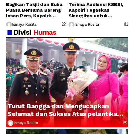
Bagikan Takjil dan Buka
Terima Audiensi KSBSI,
Puasa Bersama Bareng
Kapolri Tegaskan
Insan Pers, Kapolri:
Sinergitas untuk
Suara Media Suara
Perjuangkan Hak Buruh
Ismaya Rosita
Ismaya Rosita
Publik
Divisi
Humas
Turut Bangga dan Mengucapkan
Selamat dan Sukses Atas pelantikan
Putra Brigjen Pol Drs, A.M Kamal.
Ismaya Rosita
Sebagai Perwira Polri Lulusan AKPOL