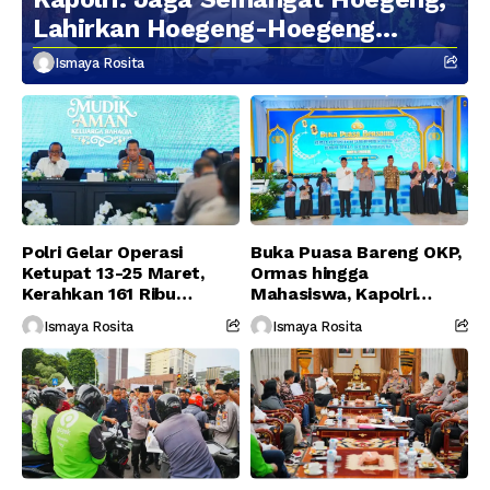
Lahirkan Hoegeng-Hoegeng
Berikutnya
Ismaya Rosita
Polri Gelar Operasi
Buka Puasa Bareng OKP,
Ketupat 13-25 Maret,
Ormas hingga
Kerahkan 161 Ribu
Mahasiswa, Kapolri
Personel Gabungan
Serukan Jaga
Ismaya Rosita
Ismaya Rosita
Persatuan-Dukung
Program Pemerintah