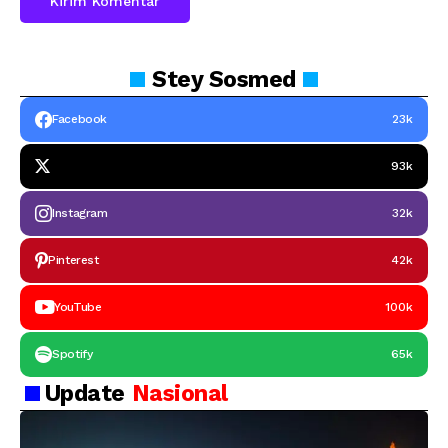
Stey
Sosmed
Facebook
23k
93k
Instagram
32k
Pinterest
42k
YouTube
100k
Spotify
65k
Update
Nasional