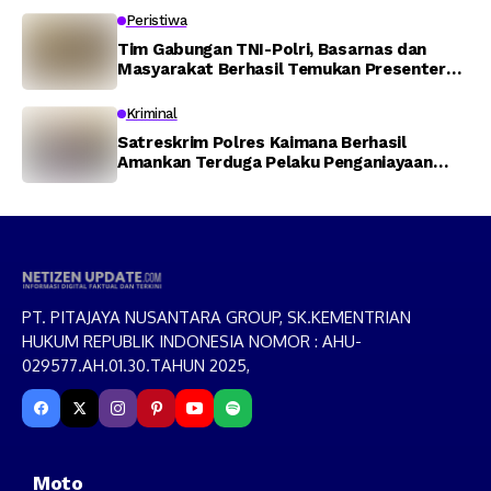
Peristiwa
Tim Gabungan TNI-Polri, Basarnas dan
Masyarakat Berhasil Temukan Presenter
TVRI Papua Barat yang Hilang di Sungai
Memti
Kriminal
Satreskrim Polres Kaimana Berhasil
Amankan Terduga Pelaku Penganiayaan
Menggunakan Senjata Tajam
PT. PITAJAYA NUSANTARA GROUP, SK.KEMENTRIAN
HUKUM REPUBLIK INDONESIA NOMOR : AHU-
029577.AH.01.30.TAHUN 2025,
Moto