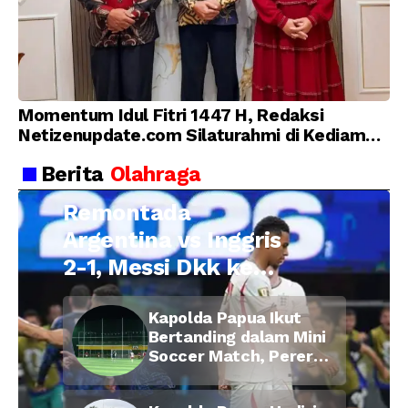
Momentum Idul Fitri 1447 H, Redaksi
Netizenupdate.com Silaturahmi di Kediaman
Kepala Desa Cilopadang
Berita
Olahraga
Remontada
Argentina vs Inggris
2-1, Messi Dkk ke
Final Piala Dunia
Kapolda Papua Ikut
2026
Bertanding dalam Mini
Soccer Match, Pererat
Kebersamaan Personel
di Bulan Ramadan