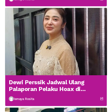
Dewi Perssik Jadwal Ulang
Palaporan Pelaku Hoax di
Medsos
Ismaya Rosita