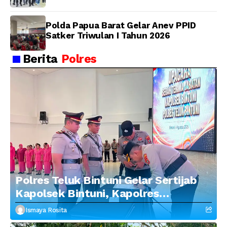
Polda Papua Barat Gelar Anev PPID
Satker Triwulan I Tahun 2026
Berita
Polres
Polres Teluk Bintuni Gelar Sertijab
Kapolsek Bintuni, Kapolres
Tekankan Profesionalisme dan
Ismaya Rosita
Penguatan Sinergitas