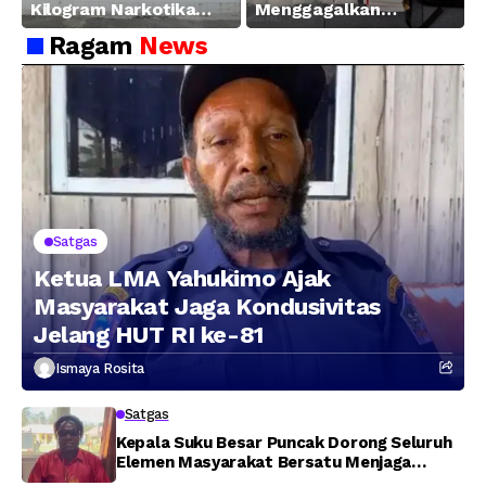
Kilogram Narkotika
Menggagalkan
Hasil Pengungkapan
Peredaran Sabu 5,3 Kg
Ragam
News
Jaringan Lintas
Wilayah Februari 2026
Satgas
Ketua LMA Yahukimo Ajak
Masyarakat Jaga Kondusivitas
Jelang HUT RI ke-81
Ismaya Rosita
Satgas
Kepala Suku Besar Puncak Dorong Seluruh
Elemen Masyarakat Bersatu Menjaga
Stabilitas Keamanan