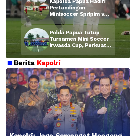
Kapolda Papua Hadiri
Pertandingan
Minisoccer Spripim vs
Bid Propam, Pererat
Soliditas dan
Polda Papua Tutup
Kebersamaan Personel
Turnamen Mini Soccer
Irwasda Cup, Perkuat
Soliditas dan
Kebersamaan Personel
Berita
Kapolri
Kapolri: Jaga Semangat Hoegeng,