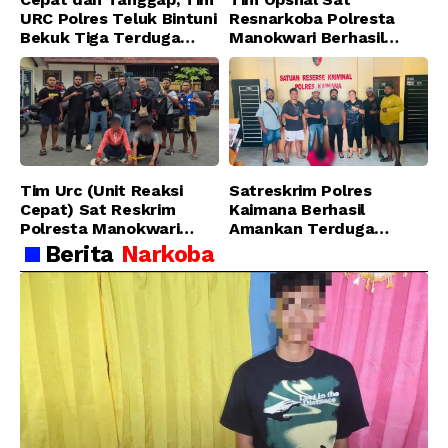
URC Polres Teluk Bintuni
Resnarkoba Polresta
Bekuk Tiga Terduga
Manokwari Berhasil
Pelaku Pencurian di SMA
Ungkap Kasus Tindak
Sanawesen
Pidana Narkotika
Golongan I Jenis Shabu
di SP 4 Distrik Prafi kab.
Manokwari
Tim Urc (Unit Reaksi
Satreskrim Polres
Cepat) Sat Reskrim
Kaimana Berhasil
Polresta Manokwari
Amankan Terduga
Berhasil Tangkap 2
Pelaku Penganiayaan
Berita
Narkoba
Pelaku Pengeroyokan di
Menggunakan Senjata
Taman Ria kab.
Tajam
Manokwari