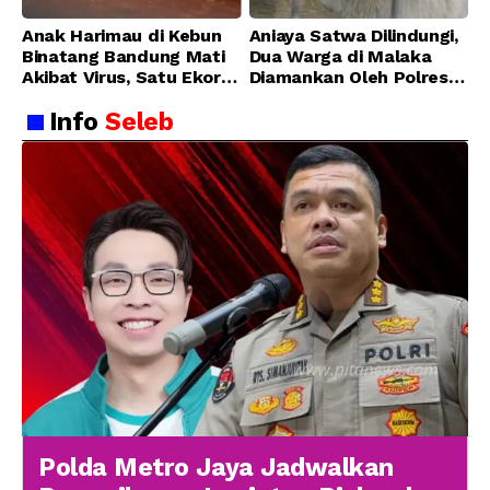
Anak Harimau di Kebun
Aniaya Satwa Dilindungi,
Binatang Bandung Mati
Dua Warga di Malaka
Akibat Virus, Satu Ekor
Diamankan Oleh Polres
Lainnya Berangsur
Malaka
Info
Seleb
Membaik
Polda Metro Jaya Jadwalkan