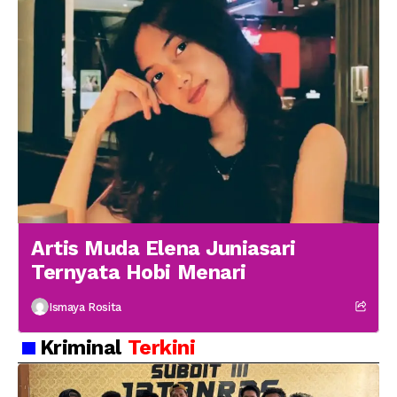
Artis Muda Elena Juniasari
Ternyata Hobi Menari
Ismaya Rosita
Kriminal
Terkini