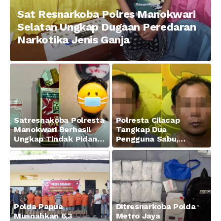
Sat Resnarkoba Polres Manokwari
Selatan Ungkap Dugaan Peredaran
Narkotika Jenis Ganja
Satresnakoba Polresta
Polresta Cilacap
Manokwari Berhasil
Tangkap Dua
Ungkap Tindak Pidana
Pengguna Sabu,
Narkotika Golongan I
Amankan Paket 0,34
Jenis Sabu di Jalan
Gram
Swapen Perkebunan
Manokwari
Polda Papua
Ditresnarkoba Polda
Musnahkan 6,3
Metro Jaya