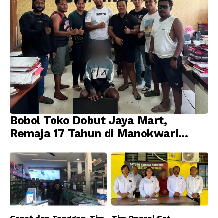
Bobol Toko Dobut Jaya Mart,
Remaja 17 Tahun di Manokwari
Ditangkap Tim URC Resmob
Jatanras Polda Papua Barat
Cepat dan Tanggap, Tim
Tim Opsnal Sat