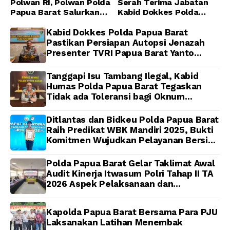
Polwan RI, Polwan Polda
Serah Terima Jabatan
Papua Barat Salurkan
Kabid Dokkes Polda
Al-Qur’an dan Gelar
Papua
Ibadah Bersama di
Kabid Dokkes Polda Papua Barat
Masjid Al-Muhajirin
Pastikan Persiapan Autopsi Jenazah
Presenter TVRI Papua Barat Yanto
Idorway Telah Matang, Pelaksanaan
Dijadwalkan Kamis
Tanggapi Isu Tambang Ilegal, Kabid
Humas Polda Papua Barat Tegaskan
Tidak ada Toleransi bagi Oknum
Anggota
Ditlantas dan Bidkeu Polda Papua Barat
Raih Predikat WBK Mandiri 2025, Bukti
Komitmen Wujudkan Pelayanan Bersih
dan Berintegritas
Polda Papua Barat Gelar Taklimat Awal
Audit Kinerja Itwasum Polri Tahap II TA
2026 Aspek Pelaksanaan dan
Pengendalian
Kapolda Papua Barat Bersama Para PJU
Laksanakan Latihan Menembak