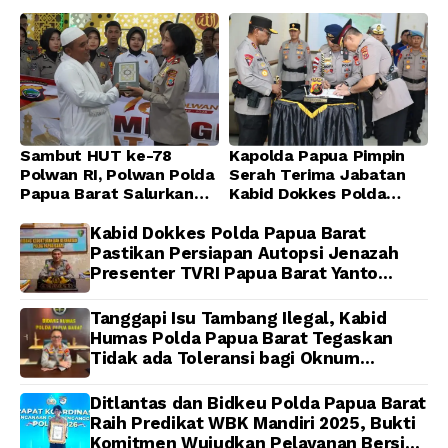
Sambut HUT ke-78
Kapolda Papua Pimpin
Polwan RI, Polwan Polda
Serah Terima Jabatan
Papua Barat Salurkan
Kabid Dokkes Polda
Al-Qur’an dan Gelar
Papua
Ibadah Bersama di
Kabid Dokkes Polda Papua Barat
Masjid Al-Muhajirin
Pastikan Persiapan Autopsi Jenazah
Presenter TVRI Papua Barat Yanto
Idorway Telah Matang, Pelaksanaan
Dijadwalkan Kamis
Tanggapi Isu Tambang Ilegal, Kabid
Humas Polda Papua Barat Tegaskan
Tidak ada Toleransi bagi Oknum
Anggota
Ditlantas dan Bidkeu Polda Papua Barat
Raih Predikat WBK Mandiri 2025, Bukti
Komitmen Wujudkan Pelayanan Bersih