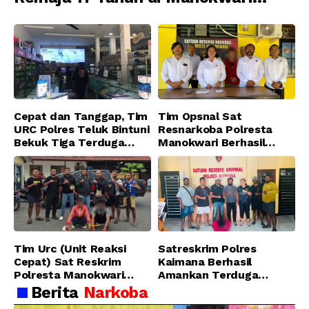
Ditangkap Tim URC Resmob
Jatanras Polda Papua Barat
Cepat dan Tanggap, Tim
Tim Opsnal Sat
URC Polres Teluk Bintuni
Resnarkoba Polresta
Bekuk Tiga Terduga
Manokwari Berhasil
Pelaku Pencurian di SMA
Ungkap Kasus Tindak
Sanawesen
Pidana Narkotika
Golongan I Jenis Shabu
di SP 4 Distrik Prafi kab.
Manokwari
Tim Urc (Unit Reaksi
Satreskrim Polres
Cepat) Sat Reskrim
Kaimana Berhasil
Polresta Manokwari
Amankan Terduga
Berhasil Tangkap 2
Pelaku Penganiayaan
Berita
Narkoba
Pelaku Pengeroyokan di
Menggunakan Senjata