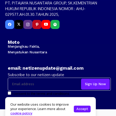
PT. PITAJAYA NUSANTARA GROUP, SK.KEMENTRIAN
HUKUM REPUBLIK INDONESIA NOMOR : AHU-
029577.AH.01.30.TAHUN 2025,
Moto
Menjangkau Fakta,
Menyatukan Nusantara
email: netizenupdate@gmail.com
Subscribe to our netizen update
I consent to the terms and conditions
Our website uses cookies to improve
your experience. Learn more about
Accept
cookie policy
Copyright 2024 Netizenupdate.com