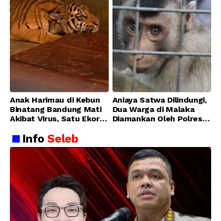
Anak Harimau di Kebun
Aniaya Satwa Dilindungi,
Binatang Bandung Mati
Dua Warga di Malaka
Akibat Virus, Satu Ekor
Diamankan Oleh Polres
Lainnya Berangsur
Malaka
Info
Seleb
Membaik