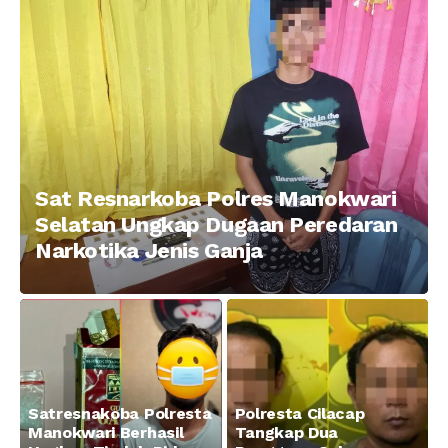
Taman Ria kab.
Tajam
Manokwari
Sat Resnarkoba Polres Manokwari
Selatan Ungkap Dugaan Peredaran
Narkotika Jenis Ganja
Satresnakoba Polresta
Polresta Cilacap
Manokwari Berhasil
Tangkap Dua