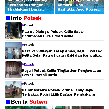
Wujud Nyata Dukung
Respon Cepat Musim
Ketahanan Pangan,
Kemarau Dan
Bhabinkamtibmas
Karhutla: Awc Polres
Banjar Ausoy Turun
Teluk Bintuni
Info
Polsek
Langsung Bantu
Padamkan Kebakaran
Warga Panen Jagung
Lahan di Jalan Poros
Polsek
Tuasai
Patroli Dialogis Polsek Kelila Sasar
Perumahan Guru SMAN Kelila
Polsek
Pastikan Wilayah Tetap Aman, Regu II Polsek
Kelila Gelar Patroli Jalan Kaki dan Sampaikan
Pesan Kamtibmas
Polsek
Regu I Polsek Kelila Tingkatkan Pengawasan
Lewat Patroli Rutin
Polsek
6 Unit Asrama Polsek Pirime Lanny Jaya
Terbakar, Polisi Lidik Dugaan Pembakaran
Berita
Satwa