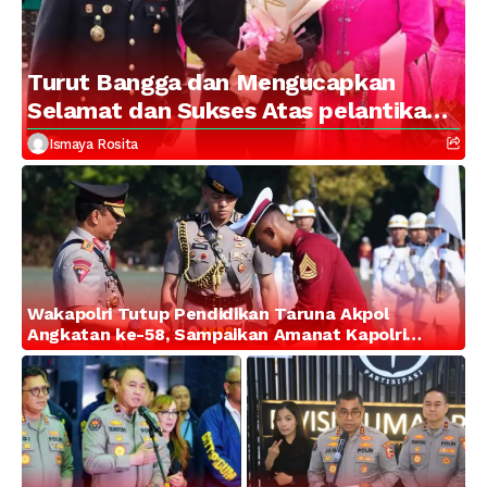
Turut Bangga dan Mengucapkan
Selamat dan Sukses Atas pelantikan
Putra Brigjen Pol Drs, A.M Kamal.
Ismaya Rosita
Sebagai Perwira Polri Lulusan AKPOL
2026
Wakapolri Tutup Pendidikan Taruna Akpol
Angkatan ke-58, Sampaikan Amanat Kapolri
kepada 282 Capaja