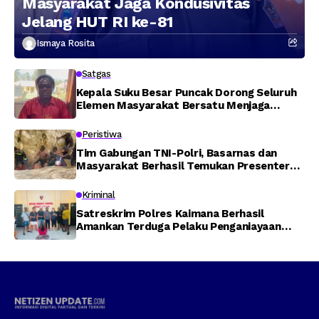
Masyarakat Jaga Kondusivitas
Jelang HUT RI ke-81
Ismaya Rosita
Satgas
Kepala Suku Besar Puncak Dorong Seluruh
Elemen Masyarakat Bersatu Menjaga
Stabilitas Keamanan
Peristiwa
Tim Gabungan TNI-Polri, Basarnas dan
Masyarakat Berhasil Temukan Presenter
TVRI Papua Barat yang Hilang di Sungai
Memti
Kriminal
Satreskrim Polres Kaimana Berhasil
Amankan Terduga Pelaku Penganiayaan
Menggunakan Senjata Tajam