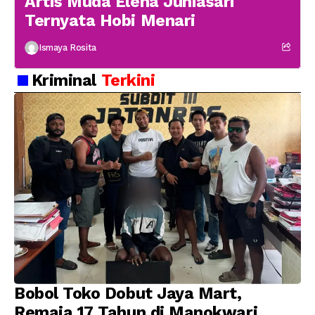
Artis Muda Elena Juniasari
Ternyata Hobi Menari
Ismaya Rosita
Kriminal
Terkini
Bobol Toko Dobut Jaya Mart,
Remaja 17 Tahun di Manokwari