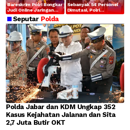
Bareskrim Polri Bongkar
Sebanyak 54 Personel
Judi Online Jaringan
Dimutasi, Polri
Internasional di Jakarta
Tegaskan Komitmen
Seputar
Polda
Barat, 321 WNA
Pembinaan Karier dan
Diamankan
Profesionalisme
Polda Jabar dan KDM Ungkap 352
Kasus Kejahatan Jalanan dan Sita
2,7 Juta Butir OKT