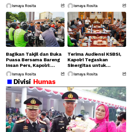
Personel Gabungan
Serukan Jaga
Ismaya Rosita
Ismaya Rosita
Persatuan-Dukung
Program Pemerintah
Bagikan Takjil dan Buka
Terima Audiensi KSBSI,
Puasa Bersama Bareng
Kapolri Tegaskan
Insan Pers, Kapolri:
Sinergitas untuk
Suara Media Suara
Perjuangkan Hak Buruh
Ismaya Rosita
Ismaya Rosita
Publik
Divisi
Humas