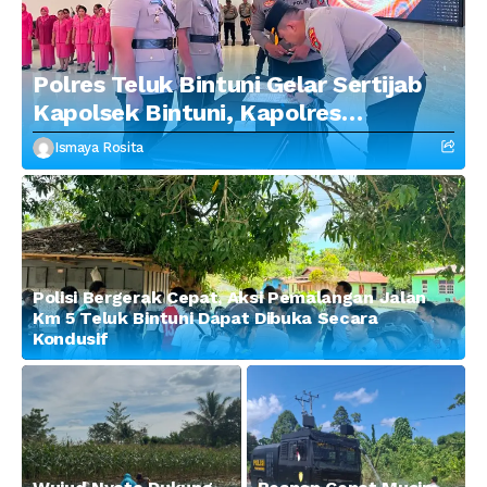
Polres Teluk Bintuni Gelar Sertijab
Kapolsek Bintuni, Kapolres
Tekankan Profesionalisme dan
Ismaya Rosita
Penguatan Sinergitas
Polisi Bergerak Cepat, Aksi Pemalangan Jalan
Km 5 Teluk Bintuni Dapat Dibuka Secara
Kondusif