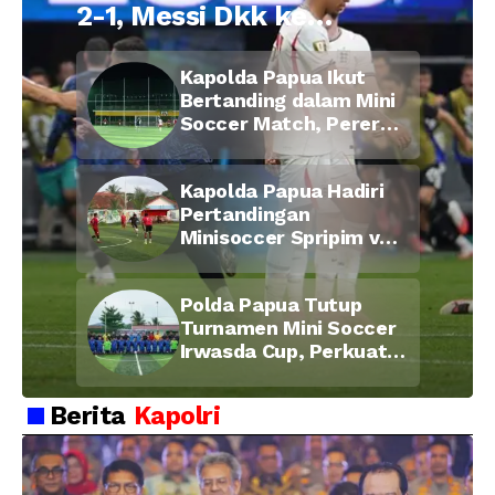
2-1, Messi Dkk ke
Final Piala Dunia
Kapolda Papua Ikut
2026
Bertanding dalam Mini
Soccer Match, Pererat
Kebersamaan Personel
di Bulan Ramadan
Kapolda Papua Hadiri
Pertandingan
Minisoccer Spripim vs
Bid Propam, Pererat
Soliditas dan
Polda Papua Tutup
Kebersamaan Personel
Turnamen Mini Soccer
Irwasda Cup, Perkuat
Soliditas dan
Kebersamaan Personel
Berita
Kapolri