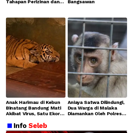
Tahapan Perizinan dan
Bangsawan
Transisi Operasional
Bandung Zoo
Anak Harimau di Kebun
Aniaya Satwa Dilindungi,
Binatang Bandung Mati
Dua Warga di Malaka
Akibat Virus, Satu Ekor
Diamankan Oleh Polres
Lainnya Berangsur
Malaka
Info
Seleb
Membaik