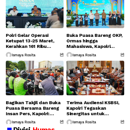
Polri Gelar Operasi
Buka Puasa Bareng OKP,
Ketupat 13-25 Maret,
Ormas hingga
Kerahkan 161 Ribu
Mahasiswa, Kapolri
Personel Gabungan
Serukan Jaga
Ismaya Rosita
Ismaya Rosita
Persatuan-Dukung
Program Pemerintah
Bagikan Takjil dan Buka
Terima Audiensi KSBSI,
Puasa Bersama Bareng
Kapolri Tegaskan
Insan Pers, Kapolri:
Sinergitas untuk
Suara Media Suara
Perjuangkan Hak Buruh
Ismaya Rosita
Ismaya Rosita
Publik
Divisi
Humas