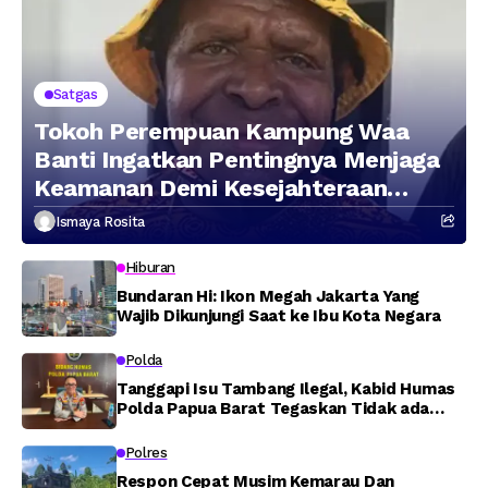
Satgas
Tokoh Perempuan Kampung Waa
Banti Ingatkan Pentingnya Menjaga
Keamanan Demi Kesejahteraan
Masyarakat
Ismaya Rosita
Hiburan
Bundaran Hi: Ikon Megah Jakarta Yang
Wajib Dikunjungi Saat ke Ibu Kota Negara
Polda
Tanggapi Isu Tambang Ilegal, Kabid Humas
Polda Papua Barat Tegaskan Tidak ada
Toleransi bagi Oknum Anggota
Polres
Respon Cepat Musim Kemarau Dan