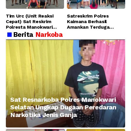
Tim Urc (Unit Reaksi
Satreskrim Polres
Cepat) Sat Reskrim
Kaimana Berhasil
Polresta Manokwari
Amankan Terduga
Berhasil Tangkap 2
Pelaku Penganiayaan
Berita
Narkoba
Pelaku Pengeroyokan di
Menggunakan Senjata
Taman Ria kab.
Tajam
Manokwari
Sat Resnarkoba Polres Manokwari
Selatan Ungkap Dugaan Peredaran
Narkotika Jenis Ganja