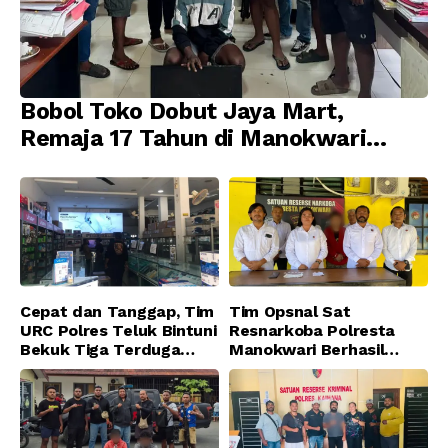
Bobol Toko Dobut Jaya Mart,
Remaja 17 Tahun di Manokwari
Ditangkap Tim URC Resmob
Jatanras Polda Papua Barat
Cepat dan Tanggap, Tim
Tim Opsnal Sat
URC Polres Teluk Bintuni
Resnarkoba Polresta
Bekuk Tiga Terduga
Manokwari Berhasil
Pelaku Pencurian di SMA
Ungkap Kasus Tindak
Sanawesen
Pidana Narkotika
Golongan I Jenis Shabu
di SP 4 Distrik Prafi kab.
Manokwari