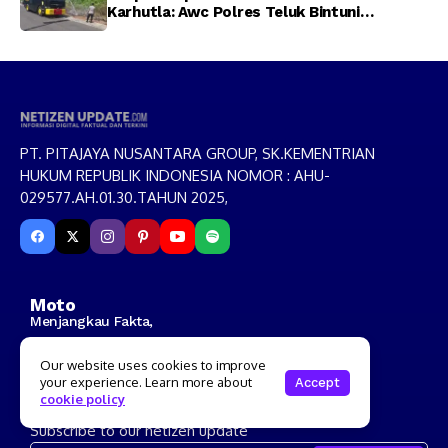
Karhutla: Awc Polres Teluk Bintuni
Padamkan Kebakaran Lahan di Jalan Poros
Tuasai
PT. PITAJAYA NUSANTARA GROUP, SK.KEMENTRIAN
HUKUM REPUBLIK INDONESIA NOMOR : AHU-
029577.AH.01.30.TAHUN 2025,
Moto
Menjangkau Fakta,
Menyatukan Nusantara
Our website uses cookies to improve
your experience. Learn more about
Accept
cookie policy
email: netizenupdate@gmail.com
Subscribe to our netizen update