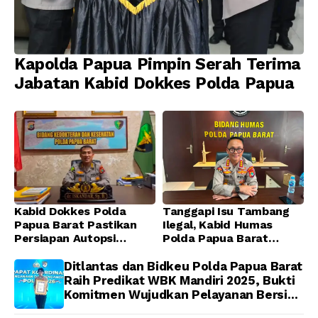
Kapolda Papua Pimpin Serah Terima
Jabatan Kabid Dokkes Polda Papua
Kabid Dokkes Polda
Tanggapi Isu Tambang
Papua Barat Pastikan
Ilegal, Kabid Humas
Persiapan Autopsi
Polda Papua Barat
Jenazah Presenter TVRI
Tegaskan Tidak ada
Papua Barat Yanto
Toleransi bagi Oknum
Ditlantas dan Bidkeu Polda Papua Barat
Idorway Telah Matang,
Anggota
Raih Predikat WBK Mandiri 2025, Bukti
Pelaksanaan
Komitmen Wujudkan Pelayanan Bersih
Dijadwalkan Kamis
dan Berintegritas