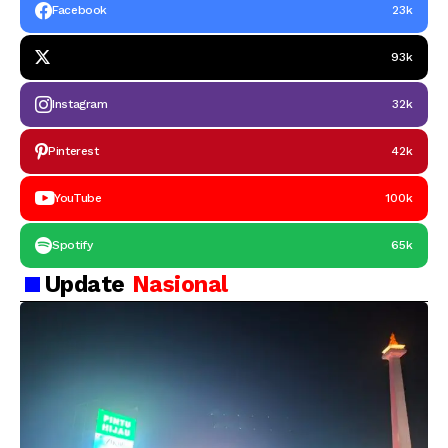
Facebook
23k
93k
Instagram
32k
Pinterest
42k
YouTube
100k
Spotify
65k
Update
Nasional