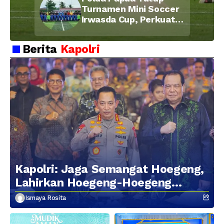
Turnamen Mini Soccer
Irwasda Cup, Perkuat
Soliditas dan
Kebersamaan Personel
Berita
Kapolri
Kapolri: Jaga Semangat Hoegeng,
Lahirkan Hoegeng-Hoegeng
Berikutnya
Ismaya Rosita