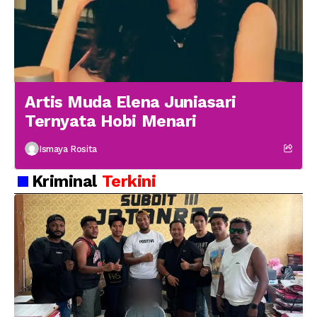
Artis Muda Elena Juniasari
Ternyata Hobi Menari
Ismaya Rosita
Kriminal
Terkini