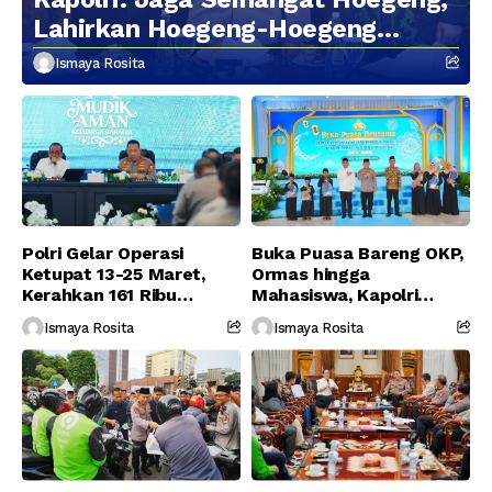
Lahirkan Hoegeng-Hoegeng
Berikutnya
Ismaya Rosita
Polri Gelar Operasi
Buka Puasa Bareng OKP,
Ketupat 13-25 Maret,
Ormas hingga
Kerahkan 161 Ribu
Mahasiswa, Kapolri
Personel Gabungan
Serukan Jaga
Ismaya Rosita
Ismaya Rosita
Persatuan-Dukung
Program Pemerintah