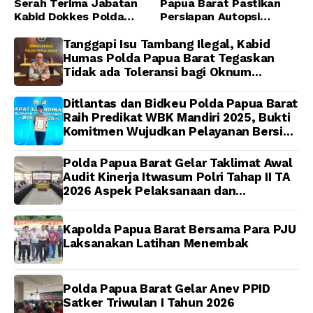
Serah Terima Jabatan
Papua Barat Pastikan
Kabid Dokkes Polda
Persiapan Autopsi
Papua
Jenazah Presenter TVRI
Papua Barat Yanto
Tanggapi Isu Tambang Ilegal, Kabid
Idorway Telah Matang,
Humas Polda Papua Barat Tegaskan
Pelaksanaan
Tidak ada Toleransi bagi Oknum
Dijadwalkan Kamis
Anggota
Ditlantas dan Bidkeu Polda Papua Barat
Raih Predikat WBK Mandiri 2025, Bukti
Komitmen Wujudkan Pelayanan Bersih
dan Berintegritas
Polda Papua Barat Gelar Taklimat Awal
Audit Kinerja Itwasum Polri Tahap II TA
2026 Aspek Pelaksanaan dan
Pengendalian
Kapolda Papua Barat Bersama Para PJU
Laksanakan Latihan Menembak
Polda Papua Barat Gelar Anev PPID
Satker Triwulan I Tahun 2026