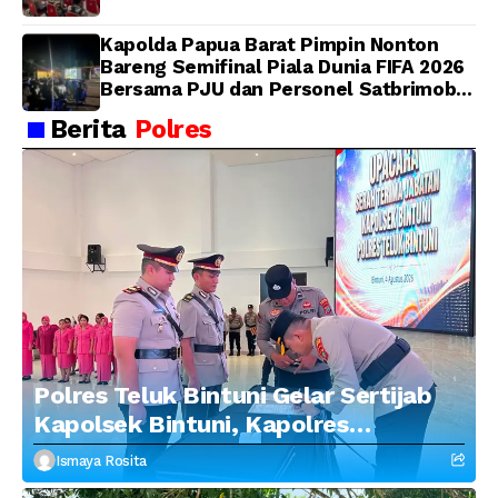
Kapolda Papua Barat Pimpin Nonton
Bareng Semifinal Piala Dunia FIFA 2026
Bersama PJU dan Personel Satbrimob
Polda Papua Barat
Berita
Polres
Polres Teluk Bintuni Gelar Sertijab
Kapolsek Bintuni, Kapolres
Tekankan Profesionalisme dan
Ismaya Rosita
Penguatan Sinergitas