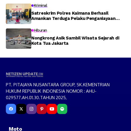
Memti
Kriminal
Satreskrim Polres Kaimana Berhasil
Amankan Terduga Pelaku Penganiayaan
Menggunakan Senjata Tajam
Hiburan
Nongkrong Asik Sambil Wisata Sejarah di
Kota Tua Jakarta
PT. PITAJAYA NUSANTARA GROUP, SK.KEMENTRIAN
HUKUM REPUBLIK INDONESIA NOMOR : AHU-
029577.AH.01.30.TAHUN 2025,
Moto