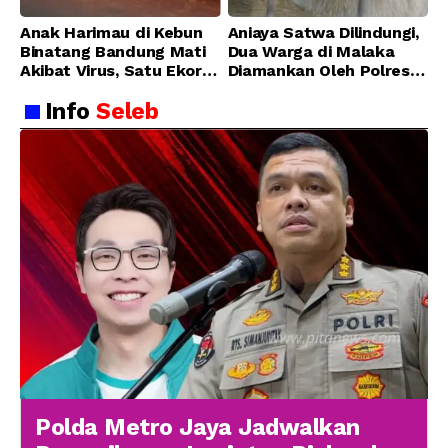
Anak Harimau di Kebun
Aniaya Satwa Dilindungi,
Binatang Bandung Mati
Dua Warga di Malaka
Akibat Virus, Satu Ekor
Diamankan Oleh Polres
Lainnya Berangsur
Malaka
Info
Seleb
Membaik
Polda Metro Jaya Jadwalkan