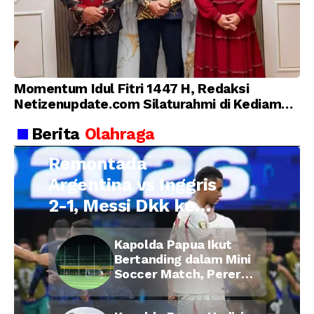
Momentum Idul Fitri 1447 H, Redaksi
Netizenupdate.com Silaturahmi di Kediaman
Kepala Desa Cilopadang
Berita
Olahraga
Remontada
Argentina vs Inggris
2-1, Messi Dkk ke
Final Piala Dunia
Kapolda Papua Ikut
2026
Bertanding dalam Mini
Soccer Match, Pererat
Kebersamaan Personel
di Bulan Ramadan