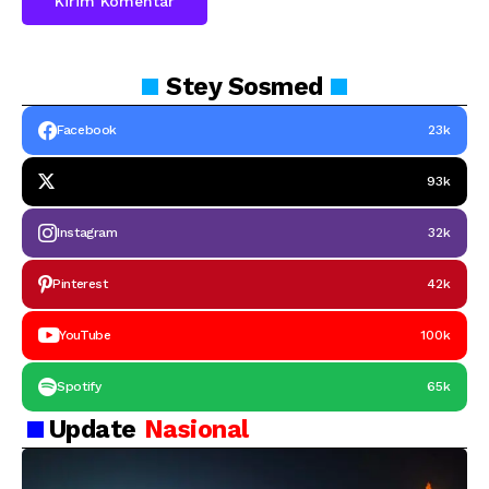
Stey
Sosmed
Facebook
23k
93k
Instagram
32k
Pinterest
42k
YouTube
100k
Spotify
65k
Update
Nasional