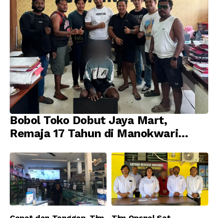
Bobol Toko Dobut Jaya Mart,
Remaja 17 Tahun di Manokwari
Ditangkap Tim URC Resmob
Jatanras Polda Papua Barat
Cepat dan Tanggap, Tim
Tim Opsnal Sat