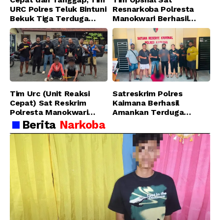
URC Polres Teluk Bintuni
Resnarkoba Polresta
Bekuk Tiga Terduga
Manokwari Berhasil
Pelaku Pencurian di SMA
Ungkap Kasus Tindak
Sanawesen
Pidana Narkotika
Golongan I Jenis Shabu
di SP 4 Distrik Prafi kab.
Manokwari
Tim Urc (Unit Reaksi
Satreskrim Polres
Cepat) Sat Reskrim
Kaimana Berhasil
Polresta Manokwari
Amankan Terduga
Berhasil Tangkap 2
Pelaku Penganiayaan
Berita
Narkoba
Pelaku Pengeroyokan di
Menggunakan Senjata
Taman Ria kab.
Tajam
Manokwari