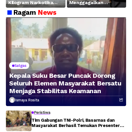
Kilogram Narkotika
Menggagalkan
Hasil Pengungkapan
Peredaran Sabu 5,3 Kg
Ragam
News
Jaringan Lintas
Wilayah Februari 2026
Satgas
Kepala Suku Besar Puncak Dorong
Seluruh Elemen Masyarakat Bersatu
Menjaga Stabilitas Keamanan
Ismaya Rosita
Peristiwa
Tim Gabungan TNI-Polri, Basarnas dan
Masyarakat Berhasil Temukan Presenter
TVRI Papua Barat yang Hilang di Sungai