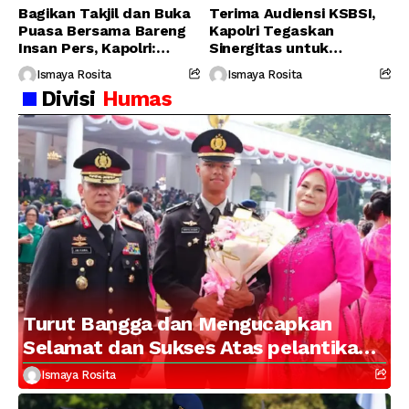
Bagikan Takjil dan Buka
Terima Audiensi KSBSI,
Puasa Bersama Bareng
Kapolri Tegaskan
Insan Pers, Kapolri:
Sinergitas untuk
Suara Media Suara
Perjuangkan Hak Buruh
Ismaya Rosita
Ismaya Rosita
Publik
Divisi
Humas
Turut Bangga dan Mengucapkan
Selamat dan Sukses Atas pelantikan
Putra Brigjen Pol Drs, A.M Kamal.
Ismaya Rosita
Sebagai Perwira Polri Lulusan AKPOL