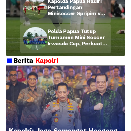
Kapolda Papua Hadiri
Pertandingan
Minisoccer Spripim vs
Bid Propam, Pererat
Soliditas dan
Polda Papua Tutup
Kebersamaan Personel
Turnamen Mini Soccer
Irwasda Cup, Perkuat
Soliditas dan
Kebersamaan Personel
Berita
Kapolri
Kapolri: Jaga Semangat Hoegeng,