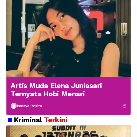
Artis Muda Elena Juniasari
Ternyata Hobi Menari
Ismaya Rosita
Kriminal
Terkini