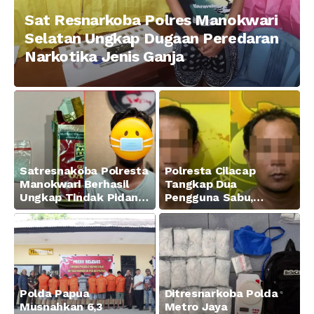
Sat Resnarkoba Polres Manokwari
Selatan Ungkap Dugaan Peredaran
Narkotika Jenis Ganja
Satresnakoba Polresta
Polresta Cilacap
Manokwari Berhasil
Tangkap Dua
Ungkap Tindak Pidana
Pengguna Sabu,
Narkotika Golongan I
Amankan Paket 0,34
Jenis Sabu di Jalan
Gram
Swapen Perkebunan
Manokwari
Polda Papua
Ditresnarkoba Polda
Musnahkan 6,3
Metro Jaya