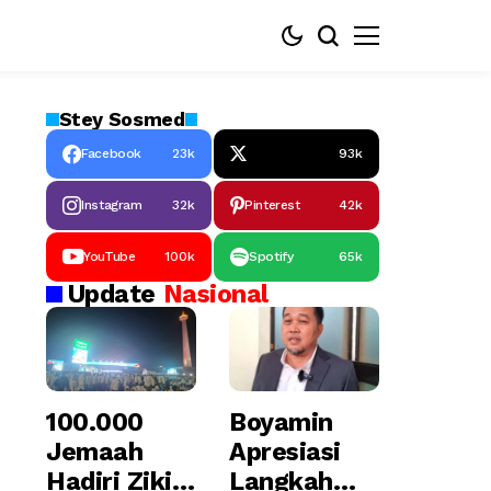
Stey
Sosmed
Facebook
23k
93k
Instagram
32k
Pinterest
42k
YouTube
100k
Spotify
65k
Update
Nasional
100.000
Boyamin
Jemaah
Apresiasi
Hadiri Zikir
Langkah