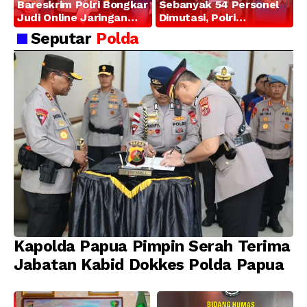
Bareskrim Polri Bongkar
Sebanyak 54 Personel
Judi Online Jaringan
Dimutasi, Polri
Internasional di Jakarta
Tegaskan Komitmen
Seputar
Polda
Barat, 321 WNA
Pembinaan Karier dan
Diamankan
Profesionalisme
Kapolda Papua Pimpin Serah Terima
Jabatan Kabid Dokkes Polda Papua