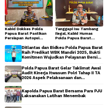
Kabid Dokkes Polda
Tanggapi Isu Tambang
Papua Barat Pastikan
Ilegal, Kabid Humas
Persiapan Autopsi
Polda Papua Barat
Jenazah Presenter TVRI
Tegaskan Tidak ada
Papua Barat Yanto
Toleransi bagi Oknum
Ditlantas dan Bidkeu Polda Papua Barat
Idorway Telah Matang,
Anggota
Raih Predikat WBK Mandiri 2025, Bukti
Pelaksanaan
Komitmen Wujudkan Pelayanan Bersih
Dijadwalkan Kamis
dan Berintegritas
Polda Papua Barat Gelar Taklimat Awal
Audit Kinerja Itwasum Polri Tahap II TA
2026 Aspek Pelaksanaan dan
Pengendalian
Kapolda Papua Barat Bersama Para PJU
Laksanakan Latihan Menembak