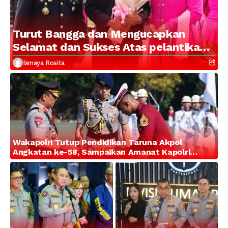
Turut Bangga dan Mengucapkan
Selamat dan Sukses Atas pelantikan
Putra Brigjen Pol Drs, A.M Kamal.
Ismaya Rosita
Sebagai Perwira Polri Lulusan AKPOL
2026
Wakapolri Tutup Pendidikan Taruna Akpol
Angkatan ke-58, Sampaikan Amanat Kapolri
kepada 282 Capaja