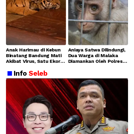
Anak Harimau di Kebun
Aniaya Satwa Dilindungi,
Binatang Bandung Mati
Dua Warga di Malaka
Akibat Virus, Satu Ekor
Diamankan Oleh Polres
Lainnya Berangsur
Malaka
Info
Seleb
Membaik