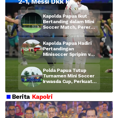
2-1, Messi Dkk ke
Final Piala Dunia
Kapolda Papua Ikut
2026
Bertanding dalam Mini
Soccer Match, Pererat
Kebersamaan Personel
di Bulan Ramadan
Kapolda Papua Hadiri
Pertandingan
Minisoccer Spripim vs
Bid Propam, Pererat
Soliditas dan
Polda Papua Tutup
Kebersamaan Personel
Turnamen Mini Soccer
Irwasda Cup, Perkuat
Soliditas dan
Kebersamaan Personel
Berita
Kapolri