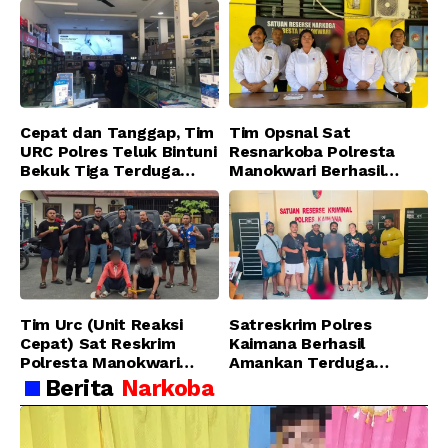
Jatanras Polda Papua Barat
Cepat dan Tanggap, Tim
Tim Opsnal Sat
URC Polres Teluk Bintuni
Resnarkoba Polresta
Bekuk Tiga Terduga
Manokwari Berhasil
Pelaku Pencurian di SMA
Ungkap Kasus Tindak
Sanawesen
Pidana Narkotika
Golongan I Jenis Shabu
di SP 4 Distrik Prafi kab.
Manokwari
Tim Urc (Unit Reaksi
Satreskrim Polres
Cepat) Sat Reskrim
Kaimana Berhasil
Polresta Manokwari
Amankan Terduga
Berhasil Tangkap 2
Pelaku Penganiayaan
Berita
Narkoba
Pelaku Pengeroyokan di
Menggunakan Senjata
Taman Ria kab.
Tajam
Manokwari