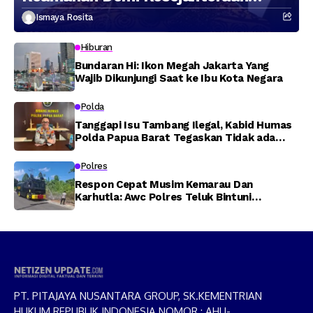
Masyarakat
Ismaya Rosita
Hiburan
Bundaran Hi: Ikon Megah Jakarta Yang
Wajib Dikunjungi Saat ke Ibu Kota Negara
Polda
Tanggapi Isu Tambang Ilegal, Kabid Humas
Polda Papua Barat Tegaskan Tidak ada
Toleransi bagi Oknum Anggota
Polres
Respon Cepat Musim Kemarau Dan
Karhutla: Awc Polres Teluk Bintuni
Padamkan Kebakaran Lahan di Jalan Poros
Tuasai
PT. PITAJAYA NUSANTARA GROUP, SK.KEMENTRIAN
HUKUM REPUBLIK INDONESIA NOMOR : AHU-