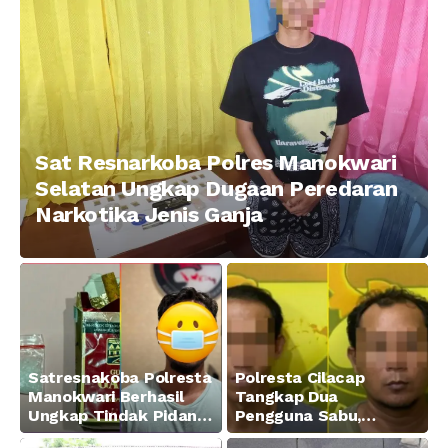
Sat Resnarkoba Polres Manokwari
Selatan Ungkap Dugaan Peredaran
Narkotika Jenis Ganja
Satresnakoba Polresta
Polresta Cilacap
Manokwari Berhasil
Tangkap Dua
Ungkap Tindak Pidana
Pengguna Sabu,
Narkotika Golongan I
Amankan Paket 0,34