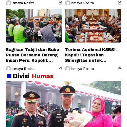
Personel Gabungan
Serukan Jaga
Ismaya Rosita
Ismaya Rosita
Persatuan-Dukung
Program Pemerintah
Bagikan Takjil dan Buka
Terima Audiensi KSBSI,
Puasa Bersama Bareng
Kapolri Tegaskan
Insan Pers, Kapolri:
Sinergitas untuk
Suara Media Suara
Perjuangkan Hak Buruh
Ismaya Rosita
Ismaya Rosita
Publik
Divisi
Humas