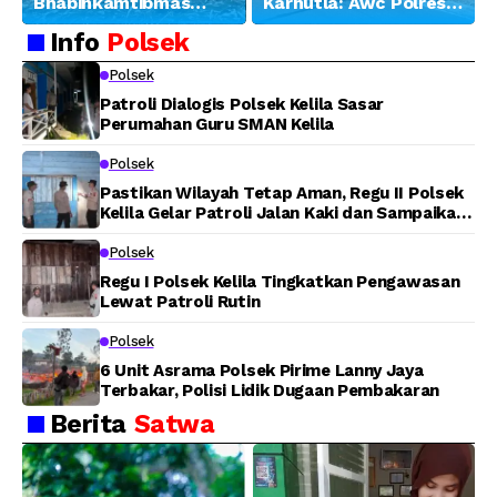
Bhabinkamtibmas
Karhutla: Awc Polres
Banjar Ausoy Turun
Teluk Bintuni
Info
Polsek
Langsung Bantu
Padamkan Kebakaran
Warga Panen Jagung
Lahan di Jalan Poros
Polsek
Tuasai
Patroli Dialogis Polsek Kelila Sasar
Perumahan Guru SMAN Kelila
Polsek
Pastikan Wilayah Tetap Aman, Regu II Polsek
Kelila Gelar Patroli Jalan Kaki dan Sampaikan
Pesan Kamtibmas
Polsek
Regu I Polsek Kelila Tingkatkan Pengawasan
Lewat Patroli Rutin
Polsek
6 Unit Asrama Polsek Pirime Lanny Jaya
Terbakar, Polisi Lidik Dugaan Pembakaran
Berita
Satwa