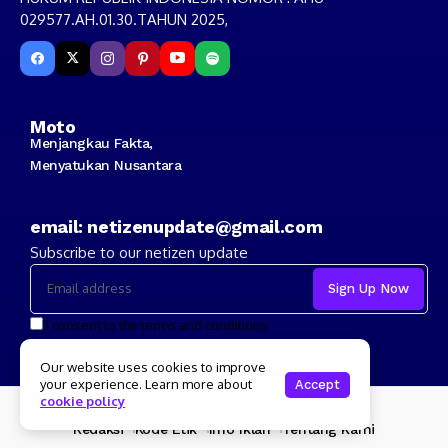
029577.AH.01.30.TAHUN 2025,
Moto
Menjangkau Fakta,
Menyatukan Nusantara
email: netizenupdate@gmail.com
Subscribe to our netizen update
I consent to the terms and conditions
Our website uses cookies to improve
your experience. Learn more about
Accept
cookie policy
Copyright 2024 Netizenupdate.com
Redaksi
Kode Etik
Info Iklan
Tentang Kami