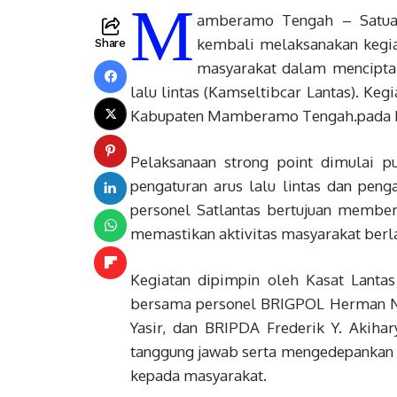
M
amberamo Tengah – Satuan
kembali melaksanakan kegia
Share
masyarakat dalam menciptak
lalu lintas (Kamseltibcar Lantas). Keg
Kabupaten Mamberamo Tengah.pada K
Pelaksanaan strong point dimulai 
pengaturan arus lalu lintas dan peng
personel Satlantas bertujuan membe
memastikan aktivitas masyarakat berl
Kegiatan dipimpin oleh Kasat Lant
bersama personel BRIGPOL Herman N
Yasir, dan BRIPDA Frederik Y. Akiha
tanggung jawab serta mengedepankan
kepada masyarakat.