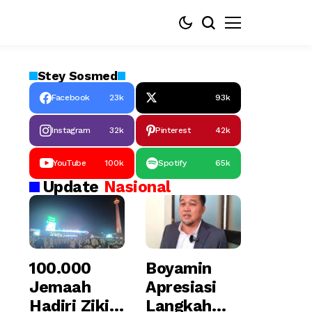
Stey
Sosmed
Facebook
23k
93k
Instagram
32k
Pinterest
42k
YouTube
100k
Spotify
65k
Update
Nasional
100.000
Boyamin
Jemaah
Apresiasi
Hadiri Zikir
Langkah