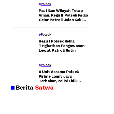
e
Pa
n
Kapo
Polsek
ng
Ka
g
lsek
an,
rh
Pastikan Wilayah Tetap
Aman, Regu II Polsek Kelila
Bh
utl
e
Bint
Gelar Patroli Jalan Kaki
abi
a:
dan Sampaikan Pesan
uni,
nk
Aw
n
Kamtibmas
am
c
Kapo
Polsek
g
tib
Po
ma
lre
Regu I Polsek Kelila
lres
-
Tingkatkan Pengawasan
s
s
Lewat Patroli Rutin
Teka
Ba
Tel
H
nja
uk
nkan
r
Bi
o
Polsek
Au
nt
Prof
so
uni
e
6 Unit Asrama Polsek
esio
Pirime Lanny Jaya
y
Pa
g
Terbakar, Polisi Lidik
Tu
da
nalis
Dugaan Pembakaran
Berita
Satwa
ru
m
e
n
ka
me
La
n
n
dan
ng
Ke
su
ba
g
Peng
ng
ka