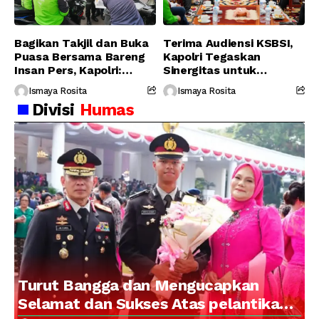
Bagikan Takjil dan Buka
Terima Audiensi KSBSI,
Puasa Bersama Bareng
Kapolri Tegaskan
Insan Pers, Kapolri:
Sinergitas untuk
Suara Media Suara
Perjuangkan Hak Buruh
Ismaya Rosita
Ismaya Rosita
Publik
Divisi
Humas
Turut Bangga dan Mengucapkan
Selamat dan Sukses Atas pelantikan