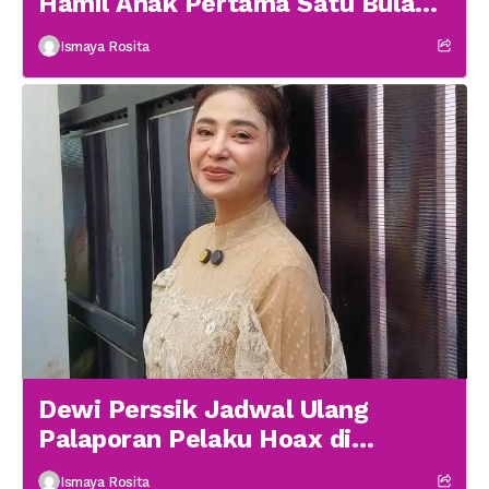
Hamil Anak Pertama Satu Bulan
menikah
Ismaya Rosita
Dewi Perssik Jadwal Ulang
Palaporan Pelaku Hoax di
Medsos
Ismaya Rosita