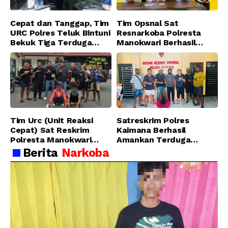
Cepat dan Tanggap, Tim
Tim Opsnal Sat
URC Polres Teluk Bintuni
Resnarkoba Polresta
Bekuk Tiga Terduga
Manokwari Berhasil
Pelaku Pencurian di SMA
Ungkap Kasus Tindak
Sanawesen
Pidana Narkotika
Golongan I Jenis Shabu
di SP 4 Distrik Prafi kab.
Manokwari
Tim Urc (Unit Reaksi
Satreskrim Polres
Cepat) Sat Reskrim
Kaimana Berhasil
Polresta Manokwari
Amankan Terduga
Berhasil Tangkap 2
Pelaku Penganiayaan
Berita
Narkoba
Pelaku Pengeroyokan di
Menggunakan Senjata
Taman Ria kab.
Tajam
Manokwari