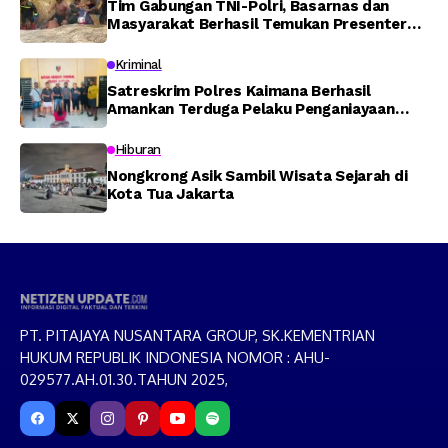
Tim Gabungan TNI-Polri, Basarnas dan
Masyarakat Berhasil Temukan Presenter
TVRI Papua Barat yang Hilang di Sungai
Memti
Kriminal
Satreskrim Polres Kaimana Berhasil
Amankan Terduga Pelaku Penganiayaan
Menggunakan Senjata Tajam
Hiburan
Nongkrong Asik Sambil Wisata Sejarah di
Kota Tua Jakarta
PT. PITAJAYA NUSANTARA GROUP, SK.KEMENTRIAN
HUKUM REPUBLIK INDONESIA NOMOR : AHU-
029577.AH.01.30.TAHUN 2025,