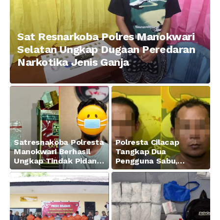
Sat Resnarkoba Polres Manokwari
Selatan Ungkap Dugaan Peredaran
Narkotika Jenis Ganja
Satresnakoba Polresta
Polresta Cilacap
Manokwari Berhasil
Tangkap Dua
Ungkap Tindak Pidana
Pengguna Sabu,
Narkotika Golongan I
Amankan Paket 0,34
Jenis Sabu di Jalan
Gram
Swapen Perkebunan
Manokwari