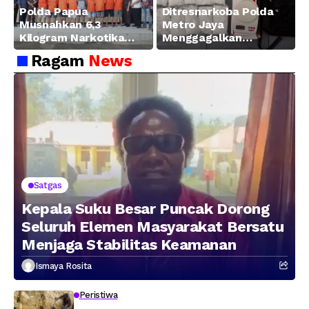
Polda Papua
Ditresnarkoba Polda
Musnahkan 6,3
Metro Jaya
Kilogram Narkotika
Menggagalkan
Hasil Pengungkapan
Peredaran Sabu 5,3 Kg
Ragam
News
Jaringan Lintas
Wilayah Februari 2026
Satgas
Kepala Suku Besar Puncak Dorong
Seluruh Elemen Masyarakat Bersatu
Menjaga Stabilitas Keamanan
Ismaya Rosita
Peristiwa