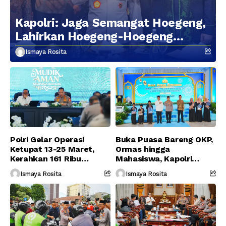
Kapolri: Jaga Semangat Hoegeng,
Lahirkan Hoegeng-Hoegeng
Berikutnya
Ismaya Rosita
Polri Gelar Operasi
Buka Puasa Bareng OKP,
Ketupat 13-25 Maret,
Ormas hingga
Kerahkan 161 Ribu
Mahasiswa, Kapolri
Personel Gabungan
Serukan Jaga
Ismaya Rosita
Ismaya Rosita
Persatuan-Dukung
Program Pemerintah