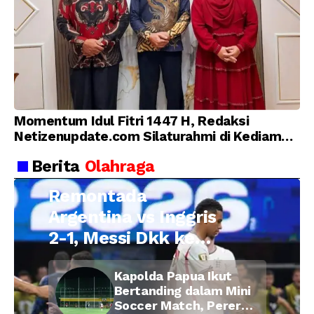
Momentum Idul Fitri 1447 H, Redaksi
Netizenupdate.com Silaturahmi di Kediaman
Kepala Desa Cilopadang
Berita
Olahraga
Remontada
Argentina vs Inggris
2-1, Messi Dkk ke
Final Piala Dunia
Kapolda Papua Ikut
2026
Bertanding dalam Mini
Soccer Match, Pererat