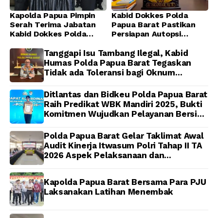
Kapolda Papua Pimpin
Kabid Dokkes Polda
Serah Terima Jabatan
Papua Barat Pastikan
Kabid Dokkes Polda
Persiapan Autopsi
Papua
Jenazah Presenter TVRI
Papua Barat Yanto
Tanggapi Isu Tambang Ilegal, Kabid
Idorway Telah Matang,
Humas Polda Papua Barat Tegaskan
Pelaksanaan
Tidak ada Toleransi bagi Oknum
Dijadwalkan Kamis
Anggota
Ditlantas dan Bidkeu Polda Papua Barat
Raih Predikat WBK Mandiri 2025, Bukti
Komitmen Wujudkan Pelayanan Bersih
dan Berintegritas
Polda Papua Barat Gelar Taklimat Awal
Audit Kinerja Itwasum Polri Tahap II TA
2026 Aspek Pelaksanaan dan
Pengendalian
Kapolda Papua Barat Bersama Para PJU
Laksanakan Latihan Menembak