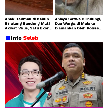
Anak Harimau di Kebun
Aniaya Satwa Dilindungi,
Binatang Bandung Mati
Dua Warga di Malaka
Akibat Virus, Satu Ekor
Diamankan Oleh Polres
Lainnya Berangsur
Malaka
Info
Seleb
Membaik