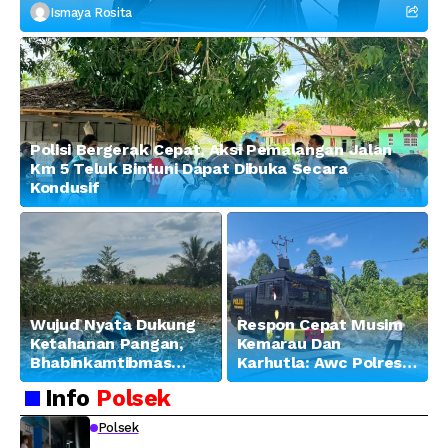
Tekankan Profesionalisme dan
Ismaya Rosita
Penguatan Sinergitas
Polisi Bergerak Cepat, Aksi Pemalangan Jalan
Km 5 Teluk Bintuni Dapat Dibuka Secara
Kondusif
Wujud Nyata Dukung
Respon Cepat Musim
Ketahanan Pangan,
Kemarau Dan
Bhabinkamtibmas
Karhutla: Awc Polres
Banjar Ausoy Turun
Teluk Bintuni
Info
Polsek
Langsung Bantu
Padamkan Kebakaran
Warga Panen Jagung
Lahan di Jalan Poros
Polsek
Tuasai