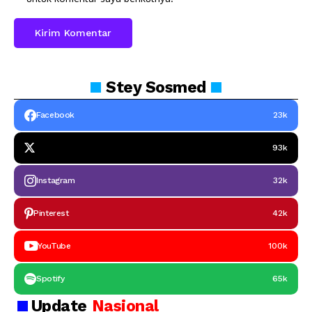
Stey
Sosmed
Facebook
23k
93k
Instagram
32k
Pinterest
42k
YouTube
100k
Spotify
65k
Update
Nasional