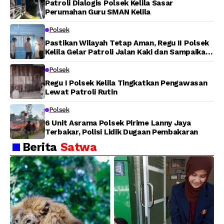
Patroli Dialogis Polsek Kelila Sasar
Perumahan Guru SMAN Kelila
Polsek
Pastikan Wilayah Tetap Aman, Regu II Polsek
Kelila Gelar Patroli Jalan Kaki dan Sampaikan
Pesan Kamtibmas
Polsek
Regu I Polsek Kelila Tingkatkan Pengawasan
Lewat Patroli Rutin
Polsek
6 Unit Asrama Polsek Pirime Lanny Jaya
Terbakar, Polisi Lidik Dugaan Pembakaran
Berita
Satwa