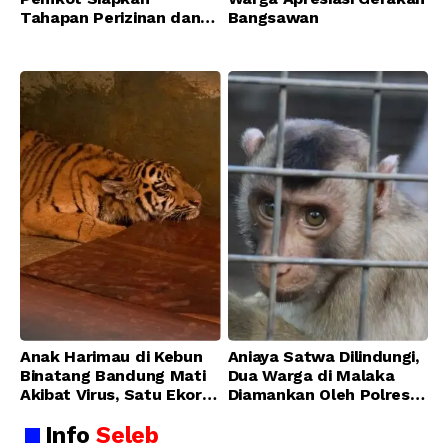
Tahapan Perizinan dan
Bangsawan
Transisi Operasional
Bandung Zoo
Anak Harimau di Kebun
Aniaya Satwa Dilindungi,
Binatang Bandung Mati
Dua Warga di Malaka
Akibat Virus, Satu Ekor
Diamankan Oleh Polres
Lainnya Berangsur
Malaka
Info
Seleb
Membaik