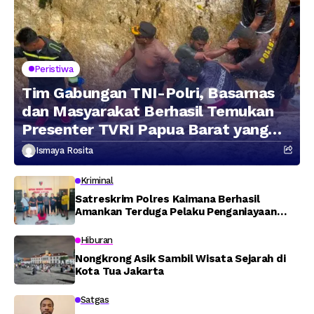
Peristiwa
Tim Gabungan TNI-Polri, Basarnas
dan Masyarakat Berhasil Temukan
Presenter TVRI Papua Barat yang
Hilang di Sungai Memti
Ismaya Rosita
Kriminal
Satreskrim Polres Kaimana Berhasil
Amankan Terduga Pelaku Penganiayaan
Menggunakan Senjata Tajam
Hiburan
Nongkrong Asik Sambil Wisata Sejarah di
Kota Tua Jakarta
Satgas