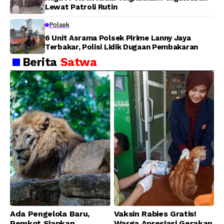
Lewat Patroli Rutin
Polsek
6 Unit Asrama Polsek Pirime Lanny Jaya
Terbakar, Polisi Lidik Dugaan Pembakaran
Berita
Satwa
Ada Pengelola Baru,
Vaksin Rabies Gratis!
Pemkot Siapkan
Warga Apresiasi Gerakan