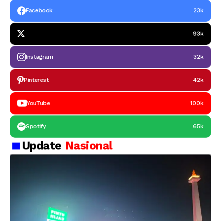
Facebook
23k
93k
Instagram
32k
Pinterest
42k
YouTube
100k
Spotify
65k
Update
Nasional