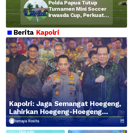
Polda Papua Tutup
Kebersamaan Personel
Turnamen Mini Soccer
Irwasda Cup, Perkuat
Soliditas dan
Kebersamaan Personel
Berita
Kapolri
Kapolri: Jaga Semangat Hoegeng,
Lahirkan Hoegeng-Hoegeng
Berikutnya
Ismaya Rosita