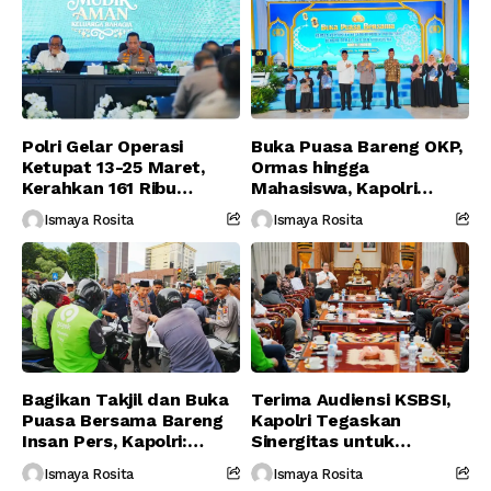
Polri Gelar Operasi
Buka Puasa Bareng OKP,
Ketupat 13-25 Maret,
Ormas hingga
Kerahkan 161 Ribu
Mahasiswa, Kapolri
Personel Gabungan
Serukan Jaga
Ismaya Rosita
Ismaya Rosita
Persatuan-Dukung
Program Pemerintah
Bagikan Takjil dan Buka
Terima Audiensi KSBSI,
Puasa Bersama Bareng
Kapolri Tegaskan
Insan Pers, Kapolri:
Sinergitas untuk
Suara Media Suara
Perjuangkan Hak Buruh
Ismaya Rosita
Ismaya Rosita
Publik