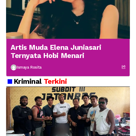
Artis Muda Elena Juniasari
Ternyata Hobi Menari
Ismaya Rosita
Kriminal
Terkini