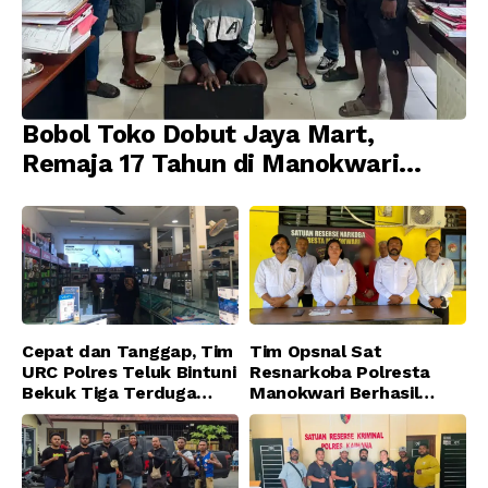
Bobol Toko Dobut Jaya Mart,
Remaja 17 Tahun di Manokwari
Ditangkap Tim URC Resmob
Jatanras Polda Papua Barat
Cepat dan Tanggap, Tim
Tim Opsnal Sat
URC Polres Teluk Bintuni
Resnarkoba Polresta
Bekuk Tiga Terduga
Manokwari Berhasil
Pelaku Pencurian di SMA
Ungkap Kasus Tindak
Sanawesen
Pidana Narkotika
Golongan I Jenis Shabu
di SP 4 Distrik Prafi kab.