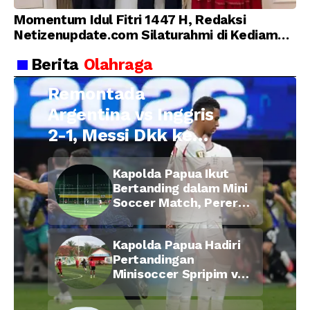
Momentum Idul Fitri 1447 H, Redaksi
Netizenupdate.com Silaturahmi di Kediaman
Kepala Desa Cilopadang
Berita
Olahraga
Remontada
Argentina vs Inggris
2-1, Messi Dkk ke
Final Piala Dunia
Kapolda Papua Ikut
2026
Bertanding dalam Mini
Soccer Match, Pererat
Kebersamaan Personel
di Bulan Ramadan
Kapolda Papua Hadiri
Pertandingan
Minisoccer Spripim vs
Bid Propam, Pererat
Soliditas dan