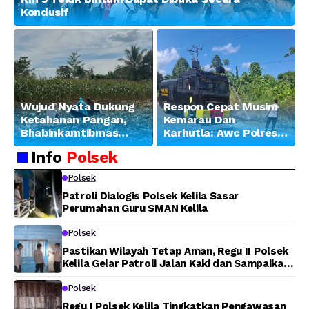
Kondusif
Wujud Nyata Dukung
Respon Cepat Musim
Ketahanan Pangan,
Kemarau Dan
Bhabinkamtibmas
Karhutla: Awc Polres
Banjar Ausoy Turun
Teluk Bintuni
Info
Polsek
Langsung Bantu
Padamkan Kebakaran
Warga Panen Jagung
Lahan di Jalan Poros
Polsek
Tuasai
Patroli Dialogis Polsek Kelila Sasar
Perumahan Guru SMAN Kelila
Polsek
Pastikan Wilayah Tetap Aman, Regu II Polsek
Kelila Gelar Patroli Jalan Kaki dan Sampaikan
Pesan Kamtibmas
Polsek
Regu I Polsek Kelila Tingkatkan Pengawasan