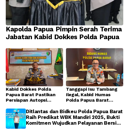
Kapolda Papua Pimpin Serah Terima
Jabatan Kabid Dokkes Polda Papua
Kabid Dokkes Polda
Tanggapi Isu Tambang
Papua Barat Pastikan
Ilegal, Kabid Humas
Persiapan Autopsi
Polda Papua Barat
Jenazah Presenter TVRI
Tegaskan Tidak ada
Papua Barat Yanto
Toleransi bagi Oknum
Ditlantas dan Bidkeu Polda Papua Barat
Idorway Telah Matang,
Anggota
Raih Predikat WBK Mandiri 2025, Bukti
Pelaksanaan
Komitmen Wujudkan Pelayanan Bersih
Dijadwalkan Kamis
dan Berintegritas