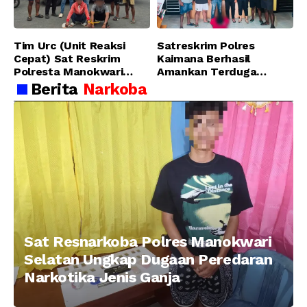
Manokwari
Tim Urc (Unit Reaksi
Satreskrim Polres
Cepat) Sat Reskrim
Kaimana Berhasil
Polresta Manokwari
Amankan Terduga
Berhasil Tangkap 2
Pelaku Penganiayaan
Berita
Narkoba
Pelaku Pengeroyokan di
Menggunakan Senjata
Taman Ria kab.
Tajam
Manokwari
Sat Resnarkoba Polres Manokwari
Selatan Ungkap Dugaan Peredaran
Narkotika Jenis Ganja