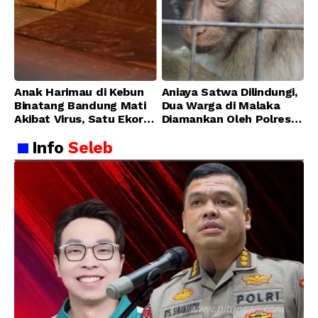
Anak Harimau di Kebun
Aniaya Satwa Dilindungi,
Binatang Bandung Mati
Dua Warga di Malaka
Akibat Virus, Satu Ekor
Diamankan Oleh Polres
Lainnya Berangsur
Malaka
Info
Seleb
Membaik