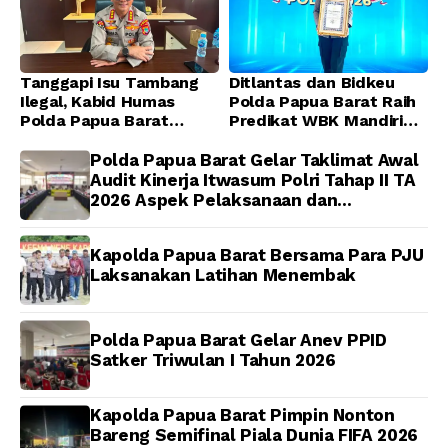
Tanggapi Isu Tambang
Ditlantas dan Bidkeu
Ilegal, Kabid Humas
Polda Papua Barat Raih
Polda Papua Barat
Predikat WBK Mandiri
Tegaskan Tidak ada
2025, Bukti Komitmen
Toleransi bagi Oknum
Wujudkan Pelayanan
Polda Papua Barat Gelar Taklimat Awal
Anggota
Bersih dan Berintegritas
Audit Kinerja Itwasum Polri Tahap II TA
2026 Aspek Pelaksanaan dan
Pengendalian
Kapolda Papua Barat Bersama Para PJU
Laksanakan Latihan Menembak
Polda Papua Barat Gelar Anev PPID
Satker Triwulan I Tahun 2026
Kapolda Papua Barat Pimpin Nonton
Bareng Semifinal Piala Dunia FIFA 2026