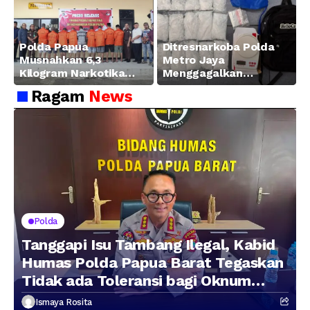
Manokwari
Polda Papua
Ditresnarkoba Polda
Musnahkan 6,3
Metro Jaya
Kilogram Narkotika
Menggagalkan
Hasil Pengungkapan
Peredaran Sabu 5,3 Kg
Ragam
News
Jaringan Lintas
Wilayah Februari 2026
Polda
Tanggapi Isu Tambang Ilegal, Kabid
Humas Polda Papua Barat Tegaskan
Tidak ada Toleransi bagi Oknum
Anggota
Ismaya Rosita