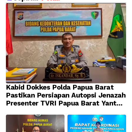
Barat, 321 WNA
Pembinaan Karier dan
Diamankan
Profesionalisme
Kabid Dokkes Polda Papua Barat
Pastikan Persiapan Autopsi Jenazah
Presenter TVRI Papua Barat Yanto
Idorway Telah Matang, Pelaksanaan
Dijadwalkan Kamis