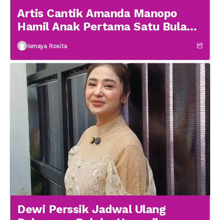
Artis Cantik Amanda Manopo
Hamil Anak Pertama Satu Bulan
menikah
Ismaya Rosita
Dewi Perssik Jadwal Ulang