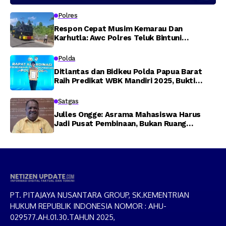
Polres
Respon Cepat Musim Kemarau Dan
Karhutla: Awc Polres Teluk Bintuni
Padamkan Kebakaran Lahan di Jalan Poros
Tuasai
Polda
Ditlantas dan Bidkeu Polda Papua Barat
Raih Predikat WBK Mandiri 2025, Bukti
Komitmen Wujudkan Pelayanan Bersih dan
Berintegritas
Satgas
Julles Ongge: Asrama Mahasiswa Harus
Jadi Pusat Pembinaan, Bukan Ruang
Provokasi
PT. PITAJAYA NUSANTARA GROUP, SK.KEMENTRIAN
HUKUM REPUBLIK INDONESIA NOMOR : AHU-
029577.AH.01.30.TAHUN 2025,