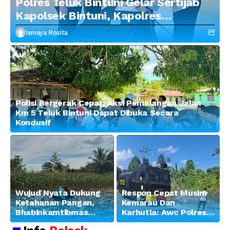
Polres Teluk Bintuni Gelar Sertijab
Kapolsek Bintuni, Kapolres
Tekankan Profesionalisme dan
Ismaya Rosita
Penguatan Sinergitas
Polisi Bergerak Cepat, Aksi Pemalangan Jalan
Km 5 Teluk Bintuni Dapat Dibuka Secara
Kondusif
Wujud Nyata Dukung
Respon Cepat Musim
Ketahanan Pangan,
Kemarau Dan
Bhabinkamtibmas
Karhutla: Awc Polres
Banjar Ausoy Turun
Teluk Bintuni