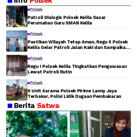
Info
Polsek
Langsung Bantu
Padamkan Kebakaran
Warga Panen Jagung
Lahan di Jalan Poros
Polsek
Tuasai
Patroli Dialogis Polsek Kelila Sasar
Perumahan Guru SMAN Kelila
Polsek
Pastikan Wilayah Tetap Aman, Regu II Polsek
Kelila Gelar Patroli Jalan Kaki dan Sampaikan
Pesan Kamtibmas
Polsek
Regu I Polsek Kelila Tingkatkan Pengawasan
Lewat Patroli Rutin
Polsek
6 Unit Asrama Polsek Pirime Lanny Jaya
Terbakar, Polisi Lidik Dugaan Pembakaran
Berita
Satwa