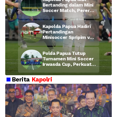
2026
Bertanding dalam Mini
Soccer Match, Pererat
Kebersamaan Personel
di Bulan Ramadan
Kapolda Papua Hadiri
Pertandingan
Minisoccer Spripim vs
Bid Propam, Pererat
Soliditas dan
Polda Papua Tutup
Kebersamaan Personel
Turnamen Mini Soccer
Irwasda Cup, Perkuat
Soliditas dan
Kebersamaan Personel
Berita
Kapolri