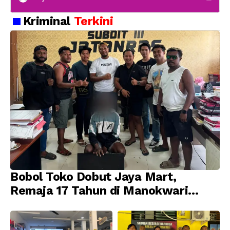
Kriminal
Terkini
Bobol Toko Dobut Jaya Mart,
Remaja 17 Tahun di Manokwari
Ditangkap Tim URC Resmob
Jatanras Polda Papua Barat