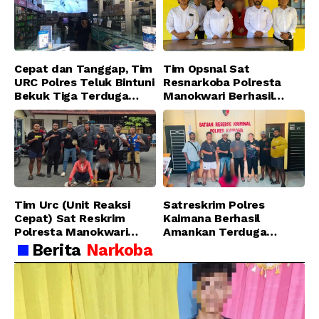
Cepat dan Tanggap, Tim
Tim Opsnal Sat
URC Polres Teluk Bintuni
Resnarkoba Polresta
Bekuk Tiga Terduga
Manokwari Berhasil
Pelaku Pencurian di SMA
Ungkap Kasus Tindak
Sanawesen
Pidana Narkotika
Golongan I Jenis Shabu
di SP 4 Distrik Prafi kab.
Manokwari
Tim Urc (Unit Reaksi
Satreskrim Polres
Cepat) Sat Reskrim
Kaimana Berhasil
Polresta Manokwari
Amankan Terduga
Berhasil Tangkap 2
Pelaku Penganiayaan
Berita
Narkoba
Pelaku Pengeroyokan di
Menggunakan Senjata
Taman Ria kab.
Tajam
Manokwari