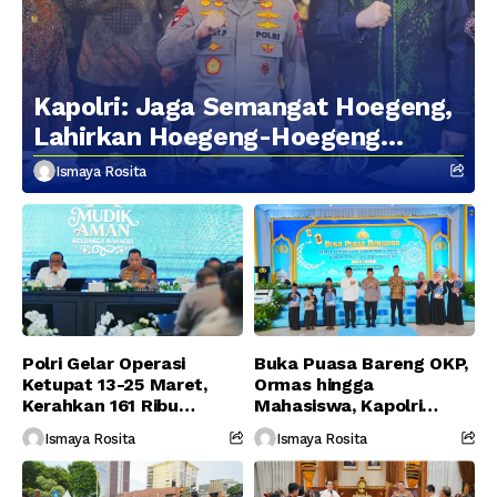
Kapolri: Jaga Semangat Hoegeng,
Lahirkan Hoegeng-Hoegeng
Berikutnya
Ismaya Rosita
Polri Gelar Operasi
Buka Puasa Bareng OKP,
Ketupat 13-25 Maret,
Ormas hingga
Kerahkan 161 Ribu
Mahasiswa, Kapolri
Personel Gabungan
Serukan Jaga
Ismaya Rosita
Ismaya Rosita
Persatuan-Dukung
Program Pemerintah