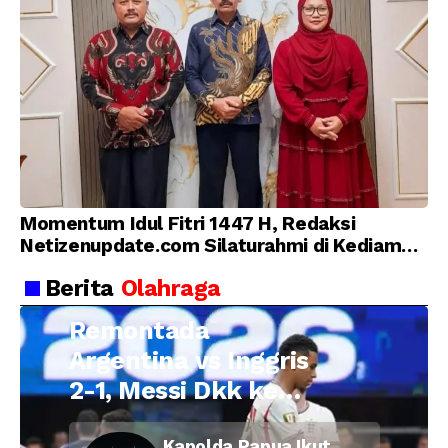
Momentum Idul Fitri 1447 H, Redaksi
Netizenupdate.com Silaturahmi di Kediaman
Kepala Desa Cilopadang
Berita
Olahraga
Remontada
Argentina vs Inggris
2-1, Messi Dkk ke
Final Piala Dunia
Kapolda Papua Ikut