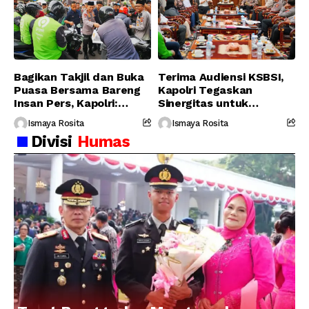
Bagikan Takjil dan Buka
Terima Audiensi KSBSI,
Puasa Bersama Bareng
Kapolri Tegaskan
Insan Pers, Kapolri:
Sinergitas untuk
Suara Media Suara
Perjuangkan Hak Buruh
Ismaya Rosita
Ismaya Rosita
Publik
Divisi
Humas