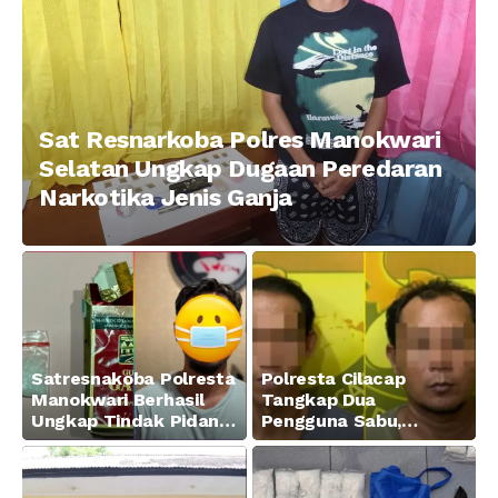
Sat Resnarkoba Polres Manokwari
Selatan Ungkap Dugaan Peredaran
Narkotika Jenis Ganja
Satresnakoba Polresta
Polresta Cilacap
Manokwari Berhasil
Tangkap Dua
Ungkap Tindak Pidana
Pengguna Sabu,
Narkotika Golongan I
Amankan Paket 0,34
Jenis Sabu di Jalan
Gram
Swapen Perkebunan