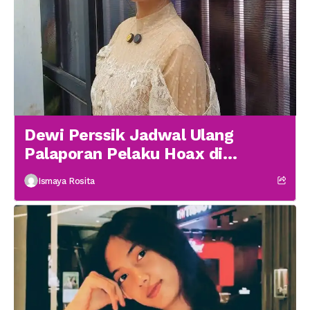
Dewi Perssik Jadwal Ulang
Palaporan Pelaku Hoax di
Medsos
Ismaya Rosita