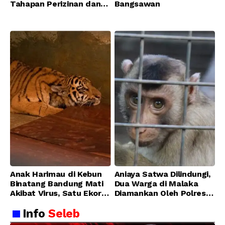
Tahapan Perizinan dan
Bangsawan
Transisi Operasional
Bandung Zoo
Anak Harimau di Kebun
Aniaya Satwa Dilindungi,
Binatang Bandung Mati
Dua Warga di Malaka
Akibat Virus, Satu Ekor
Diamankan Oleh Polres
Lainnya Berangsur
Malaka
Info
Seleb
Membaik