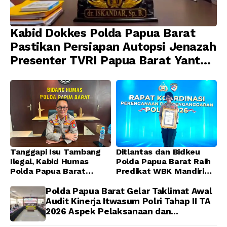
Kabid Dokkes Polda Papua Barat
Pastikan Persiapan Autopsi Jenazah
Presenter TVRI Papua Barat Yanto
Idorway Telah Matang, Pelaksanaan
Dijadwalkan Kamis
Tanggapi Isu Tambang
Ditlantas dan Bidkeu
Ilegal, Kabid Humas
Polda Papua Barat Raih
Polda Papua Barat
Predikat WBK Mandiri
Tegaskan Tidak ada
2025, Bukti Komitmen
Toleransi bagi Oknum
Wujudkan Pelayanan
Polda Papua Barat Gelar Taklimat Awal
Anggota
Bersih dan Berintegritas
Audit Kinerja Itwasum Polri Tahap II TA
2026 Aspek Pelaksanaan dan
Pengendalian