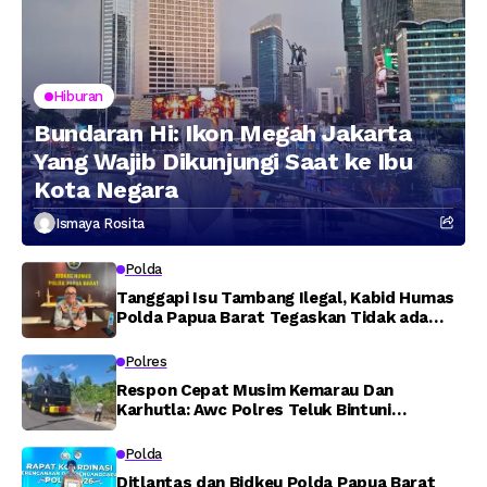
Hiburan
Bundaran Hi: Ikon Megah Jakarta
Yang Wajib Dikunjungi Saat ke Ibu
Kota Negara
Ismaya Rosita
Polda
Tanggapi Isu Tambang Ilegal, Kabid Humas
Polda Papua Barat Tegaskan Tidak ada
Toleransi bagi Oknum Anggota
Polres
Respon Cepat Musim Kemarau Dan
Karhutla: Awc Polres Teluk Bintuni
Padamkan Kebakaran Lahan di Jalan Poros
Tuasai
Polda
Ditlantas dan Bidkeu Polda Papua Barat