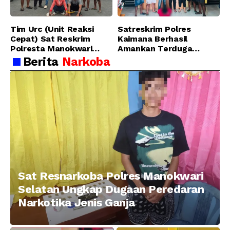
Tim Urc (Unit Reaksi
Satreskrim Polres
Cepat) Sat Reskrim
Kaimana Berhasil
Polresta Manokwari
Amankan Terduga
Berhasil Tangkap 2
Pelaku Penganiayaan
Berita
Narkoba
Pelaku Pengeroyokan di
Menggunakan Senjata
Taman Ria kab.
Tajam
Manokwari
Sat Resnarkoba Polres Manokwari
Selatan Ungkap Dugaan Peredaran
Narkotika Jenis Ganja