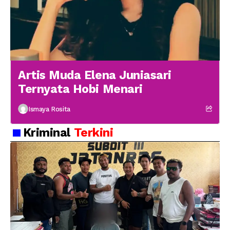
Artis Muda Elena Juniasari
Ternyata Hobi Menari
Ismaya Rosita
Kriminal
Terkini