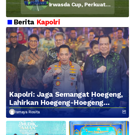
Irwasda Cup, Perkuat
Soliditas dan
Kebersamaan Personel
Berita
Kapolri
Kapolri: Jaga Semangat Hoegeng,
Lahirkan Hoegeng-Hoegeng
Berikutnya
Ismaya Rosita