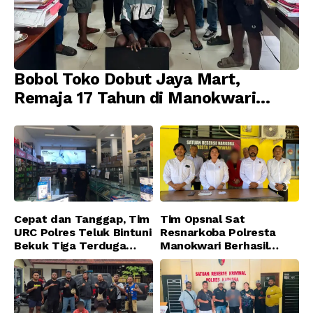
Bobol Toko Dobut Jaya Mart,
Remaja 17 Tahun di Manokwari
Ditangkap Tim URC Resmob
Jatanras Polda Papua Barat
Cepat dan Tanggap, Tim
Tim Opsnal Sat
URC Polres Teluk Bintuni
Resnarkoba Polresta
Bekuk Tiga Terduga
Manokwari Berhasil
Pelaku Pencurian di SMA
Ungkap Kasus Tindak
Sanawesen
Pidana Narkotika
Golongan I Jenis Shabu
di SP 4 Distrik Prafi kab.
Manokwari