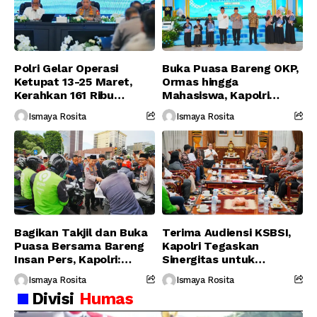
Polri Gelar Operasi
Buka Puasa Bareng OKP,
Ketupat 13-25 Maret,
Ormas hingga
Kerahkan 161 Ribu
Mahasiswa, Kapolri
Personel Gabungan
Serukan Jaga
Ismaya Rosita
Ismaya Rosita
Persatuan-Dukung
Program Pemerintah
Bagikan Takjil dan Buka
Terima Audiensi KSBSI,
Puasa Bersama Bareng
Kapolri Tegaskan
Insan Pers, Kapolri:
Sinergitas untuk
Suara Media Suara
Perjuangkan Hak Buruh
Ismaya Rosita
Ismaya Rosita
Publik
Divisi
Humas