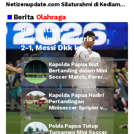
Netizenupdate.com Silaturahmi di Kediaman
Kepala Desa Cilopadang
Berita
Olahraga
Remontada
Argentina vs Inggris
2-1, Messi Dkk ke
Final Piala Dunia
Kapolda Papua Ikut
2026
Bertanding dalam Mini
Soccer Match, Pererat
Kebersamaan Personel
di Bulan Ramadan
Kapolda Papua Hadiri
Pertandingan
Minisoccer Spripim vs
Bid Propam, Pererat
Soliditas dan
Polda Papua Tutup
Kebersamaan Personel
Turnamen Mini Soccer