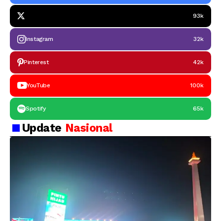
93k
Instagram
32k
Pinterest
42k
YouTube
100k
Spotify
65k
Update
Nasional