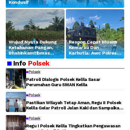
Kondusif
Wujud Nyata Dukung
Respon Cepat Musim
Ketahanan Pangan,
Kemarau Dan
Bhabinkamtibmas
Karhutla: Awc Polres
Banjar Ausoy Turun
Teluk Bintuni
Info
Polsek
Langsung Bantu
Padamkan Kebakaran
Warga Panen Jagung
Lahan di Jalan Poros
Polsek
Tuasai
Patroli Dialogis Polsek Kelila Sasar
Perumahan Guru SMAN Kelila
Polsek
Pastikan Wilayah Tetap Aman, Regu II Polsek
Kelila Gelar Patroli Jalan Kaki dan Sampaikan
Pesan Kamtibmas
Polsek
Regu I Polsek Kelila Tingkatkan Pengawasan