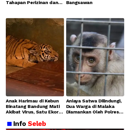
Tahapan Perizinan dan
Bangsawan
Transisi Operasional
Bandung Zoo
Anak Harimau di Kebun
Aniaya Satwa Dilindungi,
Binatang Bandung Mati
Dua Warga di Malaka
Akibat Virus, Satu Ekor
Diamankan Oleh Polres
Lainnya Berangsur
Malaka
Info
Seleb
Membaik