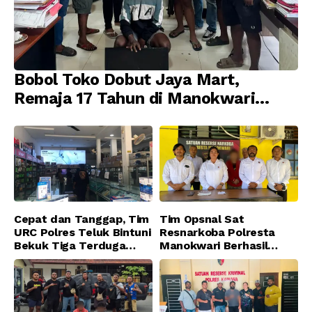
Bobol Toko Dobut Jaya Mart,
Remaja 17 Tahun di Manokwari
Ditangkap Tim URC Resmob
Jatanras Polda Papua Barat
Cepat dan Tanggap, Tim
Tim Opsnal Sat
URC Polres Teluk Bintuni
Resnarkoba Polresta
Bekuk Tiga Terduga
Manokwari Berhasil
Pelaku Pencurian di SMA
Ungkap Kasus Tindak
Sanawesen
Pidana Narkotika
Golongan I Jenis Shabu
di SP 4 Distrik Prafi kab.
Manokwari