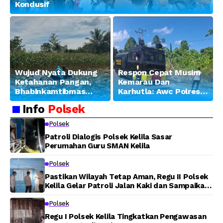
Kondusif
Wujud Nyata Dukung
Respon Cepat Musim
Ketahanan Pangan,
Kemarau Dan
Bhabinkamtibmas
Karhutla: Awc Polres
Banjar Ausoy Turun
Teluk Bintuni
Info
Polsek
Langsung Bantu
Padamkan Kebakaran
Warga Panen Jagung
Lahan di Jalan Poros
Polsek
Tuasai
Patroli Dialogis Polsek Kelila Sasar
Perumahan Guru SMAN Kelila
Polsek
Pastikan Wilayah Tetap Aman, Regu II Polsek
Kelila Gelar Patroli Jalan Kaki dan Sampaikan
Pesan Kamtibmas
Polsek
Regu I Polsek Kelila Tingkatkan Pengawasan