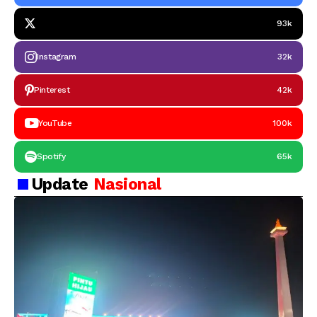
93k
Instagram
32k
Pinterest
42k
YouTube
100k
Spotify
65k
Update
Nasional