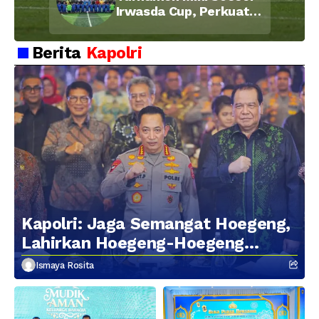
Irwasda Cup, Perkuat
Soliditas dan
Kebersamaan Personel
Berita
Kapolri
Kapolri: Jaga Semangat Hoegeng,
Lahirkan Hoegeng-Hoegeng
Berikutnya
Ismaya Rosita