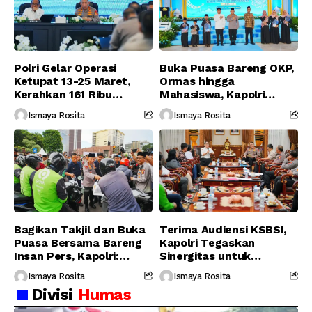
Polri Gelar Operasi
Buka Puasa Bareng OKP,
Ketupat 13-25 Maret,
Ormas hingga
Kerahkan 161 Ribu
Mahasiswa, Kapolri
Personel Gabungan
Serukan Jaga
Ismaya Rosita
Ismaya Rosita
Persatuan-Dukung
Program Pemerintah
Bagikan Takjil dan Buka
Terima Audiensi KSBSI,
Puasa Bersama Bareng
Kapolri Tegaskan
Insan Pers, Kapolri:
Sinergitas untuk
Suara Media Suara
Perjuangkan Hak Buruh
Ismaya Rosita
Ismaya Rosita
Publik
Divisi
Humas