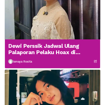
Dewi Perssik Jadwal Ulang
Palaporan Pelaku Hoax di
Medsos
Ismaya Rosita