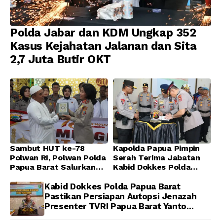
Polda Jabar dan KDM Ungkap 352
Kasus Kejahatan Jalanan dan Sita
2,7 Juta Butir OKT
Sambut HUT ke-78
Kapolda Papua Pimpin
Polwan RI, Polwan Polda
Serah Terima Jabatan
Papua Barat Salurkan
Kabid Dokkes Polda
Al-Qur’an dan Gelar
Papua
Ibadah Bersama di
Kabid Dokkes Polda Papua Barat
Masjid Al-Muhajirin
Pastikan Persiapan Autopsi Jenazah
Presenter TVRI Papua Barat Yanto
Idorway Telah Matang, Pelaksanaan