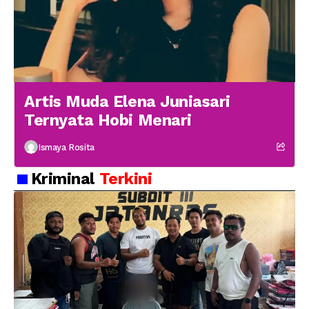
Artis Muda Elena Juniasari
Ternyata Hobi Menari
Ismaya Rosita
Kriminal
Terkini