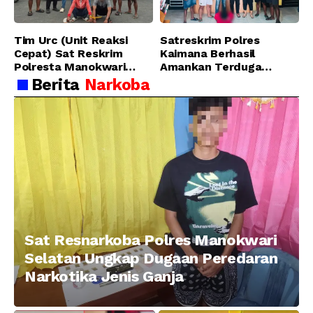
Tim Urc (Unit Reaksi
Satreskrim Polres
Cepat) Sat Reskrim
Kaimana Berhasil
Polresta Manokwari
Amankan Terduga
Berhasil Tangkap 2
Pelaku Penganiayaan
Berita
Narkoba
Pelaku Pengeroyokan di
Menggunakan Senjata
Taman Ria kab.
Tajam
Manokwari
Sat Resnarkoba Polres Manokwari
Selatan Ungkap Dugaan Peredaran
Narkotika Jenis Ganja