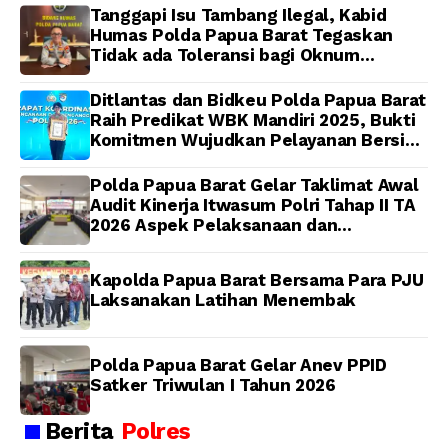
Dijadwalkan Kamis
Tanggapi Isu Tambang Ilegal, Kabid
Humas Polda Papua Barat Tegaskan
Tidak ada Toleransi bagi Oknum
Anggota
Ditlantas dan Bidkeu Polda Papua Barat
Raih Predikat WBK Mandiri 2025, Bukti
Komitmen Wujudkan Pelayanan Bersih
dan Berintegritas
Polda Papua Barat Gelar Taklimat Awal
Audit Kinerja Itwasum Polri Tahap II TA
2026 Aspek Pelaksanaan dan
Pengendalian
Kapolda Papua Barat Bersama Para PJU
Laksanakan Latihan Menembak
Polda Papua Barat Gelar Anev PPID
Satker Triwulan I Tahun 2026
Berita
Polres