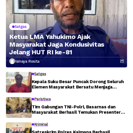
Satgas
Ketua LMA Yahukimo Ajak
Masyarakat Jaga Kondusivitas
Jelang HUT RI ke-81
Ismaya Rosita
Satgas
Kepala Suku Besar Puncak Dorong Seluruh
Elemen Masyarakat Bersatu Menjaga
Stabilitas Keamanan
Peristiwa
Tim Gabungan TNI-Polri, Basarnas dan
Masyarakat Berhasil Temukan Presenter
TVRI Papua Barat yang Hilang di Sungai
Memti
Kriminal
Satreskrim Polres Kaimana Berhasil