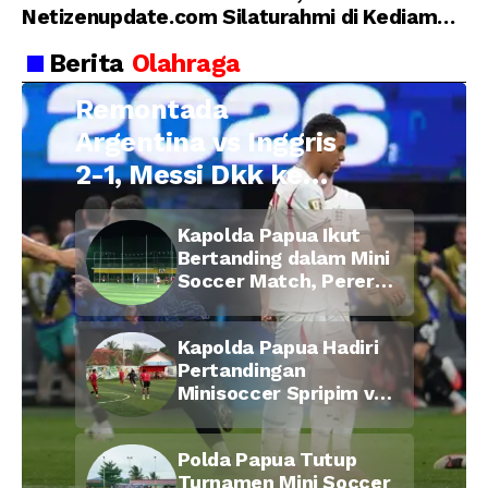
Netizenupdate.com Silaturahmi di Kediaman
Kepala Desa Cilopadang
Berita
Olahraga
Remontada
Argentina vs Inggris
2-1, Messi Dkk ke
Final Piala Dunia
Kapolda Papua Ikut
2026
Bertanding dalam Mini
Soccer Match, Pererat
Kebersamaan Personel
di Bulan Ramadan
Kapolda Papua Hadiri
Pertandingan
Minisoccer Spripim vs
Bid Propam, Pererat
Soliditas dan
Polda Papua Tutup
Kebersamaan Personel
Turnamen Mini Soccer