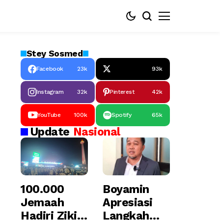
Stey
Sosmed
Facebook
23k
93k
Instagram
32k
Pinterest
42k
YouTube
100k
Spotify
65k
Update
Nasional
100.000
Boyamin
Jemaah
Apresiasi
Hadiri Zikir
Langkah