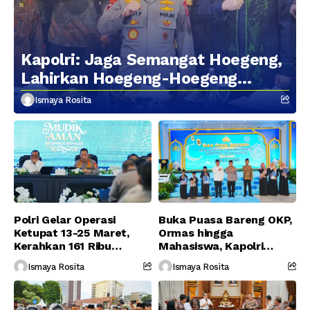
Kapolri: Jaga Semangat Hoegeng,
Lahirkan Hoegeng-Hoegeng
Berikutnya
Ismaya Rosita
Polri Gelar Operasi
Buka Puasa Bareng OKP,
Ketupat 13-25 Maret,
Ormas hingga
Kerahkan 161 Ribu
Mahasiswa, Kapolri
Personel Gabungan
Serukan Jaga
Ismaya Rosita
Ismaya Rosita
Persatuan-Dukung
Program Pemerintah