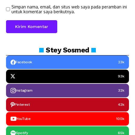
Simpan nama, email, dan situs web saya pada peramban ini
untuk komentar saya berikutnya.
Stey
Sosmed
Facebook
23k
93k
Instagram
32k
Pinterest
42k
YouTube
100k
Spotify
65k