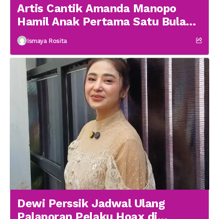
Artis Cantik Amanda Manopo
Hamil Anak Pertama Satu Bulan
menikah
Ismaya Rosita
Dewi Perssik Jadwal Ulang
Palaporan Pelaku Hoax di