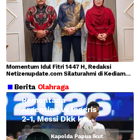
Momentum Idul Fitri 1447 H, Redaksi
Netizenupdate.com Silaturahmi di Kediaman
Kepala Desa Cilopadang
Berita
Olahraga
Remontada
Argentina vs Inggris
2-1, Messi Dkk ke
Final Piala Dunia
Kapolda Papua Ikut
2026