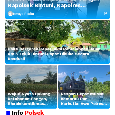
Kapolsek Bintuni, Kapolres
Tekankan Profesionalisme dan
Ismaya Rosita
Penguatan Sinergitas
Polisi Bergerak Cepat, Aksi Pemalangan Jalan
Km 5 Teluk Bintuni Dapat Dibuka Secara
Kondusif
Wujud Nyata Dukung
Respon Cepat Musim
Ketahanan Pangan,
Kemarau Dan
Bhabinkamtibmas
Karhutla: Awc Polres
Banjar Ausoy Turun
Teluk Bintuni
Info
Polsek
Langsung Bantu
Padamkan Kebakaran