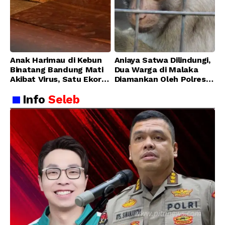
Anak Harimau di Kebun
Aniaya Satwa Dilindungi,
Binatang Bandung Mati
Dua Warga di Malaka
Akibat Virus, Satu Ekor
Diamankan Oleh Polres
Lainnya Berangsur
Malaka
Info
Seleb
Membaik