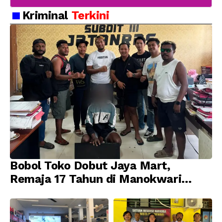
Kriminal
Terkini
Bobol Toko Dobut Jaya Mart,
Remaja 17 Tahun di Manokwari
Ditangkap Tim URC Resmob
Jatanras Polda Papua Barat