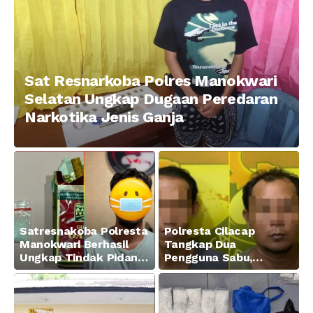
Sat Resnarkoba Polres Manokwari
Selatan Ungkap Dugaan Peredaran
Narkotika Jenis Ganja
Satresnakoba Polresta
Polresta Cilacap
Manokwari Berhasil
Tangkap Dua
Ungkap Tindak Pidana
Pengguna Sabu,
Narkotika Golongan I
Amankan Paket 0,34
Jenis Sabu di Jalan
Gram
Swapen Perkebunan
Manokwari