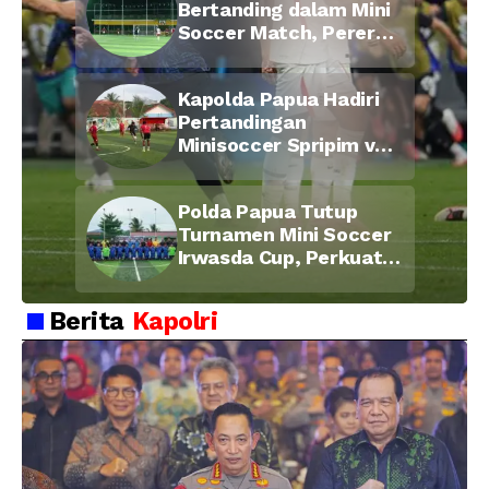
Bertanding dalam Mini
Soccer Match, Pererat
Kebersamaan Personel
di Bulan Ramadan
Kapolda Papua Hadiri
Pertandingan
Minisoccer Spripim vs
Bid Propam, Pererat
Soliditas dan
Polda Papua Tutup
Kebersamaan Personel
Turnamen Mini Soccer
Irwasda Cup, Perkuat
Soliditas dan
Kebersamaan Personel
Berita
Kapolri