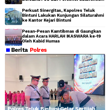
Polda Papua Barat
Perkuat Sinergitas, Kapolres Teluk
Bintuni Lakukan Kunjungan Silaturahmi
ke Kantor Kejari Bintuni
Pesan-Pesan Kamtibmas di Gaungkan
dalam Acara HARLAH IKASWARA ke-19
Oleh Kabid Humas
Berita
Polres
Polres Teluk Bintuni Gelar Sertijab