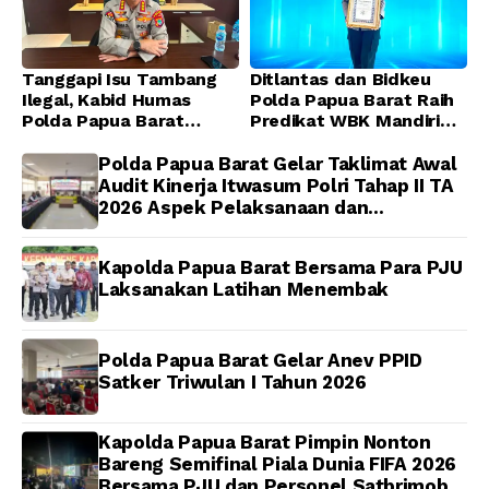
Tanggapi Isu Tambang
Ditlantas dan Bidkeu
Ilegal, Kabid Humas
Polda Papua Barat Raih
Polda Papua Barat
Predikat WBK Mandiri
Tegaskan Tidak ada
2025, Bukti Komitmen
Toleransi bagi Oknum
Wujudkan Pelayanan
Polda Papua Barat Gelar Taklimat Awal
Anggota
Bersih dan Berintegritas
Audit Kinerja Itwasum Polri Tahap II TA
2026 Aspek Pelaksanaan dan
Pengendalian
Kapolda Papua Barat Bersama Para PJU
Laksanakan Latihan Menembak
Polda Papua Barat Gelar Anev PPID
Satker Triwulan I Tahun 2026
Kapolda Papua Barat Pimpin Nonton
Bareng Semifinal Piala Dunia FIFA 2026
Bersama PJU dan Personel Satbrimob