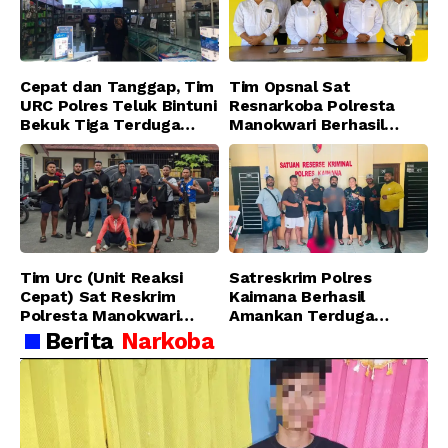
Cepat dan Tanggap, Tim
Tim Opsnal Sat
URC Polres Teluk Bintuni
Resnarkoba Polresta
Bekuk Tiga Terduga
Manokwari Berhasil
Pelaku Pencurian di SMA
Ungkap Kasus Tindak
Sanawesen
Pidana Narkotika
Golongan I Jenis Shabu
di SP 4 Distrik Prafi kab.
Manokwari
Tim Urc (Unit Reaksi
Satreskrim Polres
Cepat) Sat Reskrim
Kaimana Berhasil
Polresta Manokwari
Amankan Terduga
Berhasil Tangkap 2
Pelaku Penganiayaan
Berita
Narkoba
Pelaku Pengeroyokan di
Menggunakan Senjata
Taman Ria kab.
Tajam
Manokwari