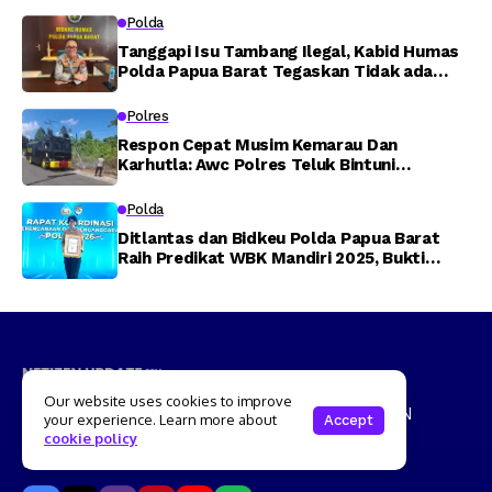
Polda
Tanggapi Isu Tambang Ilegal, Kabid Humas
Polda Papua Barat Tegaskan Tidak ada
Toleransi bagi Oknum Anggota
Polres
Respon Cepat Musim Kemarau Dan
Karhutla: Awc Polres Teluk Bintuni
Padamkan Kebakaran Lahan di Jalan Poros
Tuasai
Polda
Ditlantas dan Bidkeu Polda Papua Barat
Raih Predikat WBK Mandiri 2025, Bukti
Komitmen Wujudkan Pelayanan Bersih dan
Berintegritas
Our website uses cookies to improve
PT. PITAJAYA NUSANTARA GROUP, SK.KEMENTRIAN
your experience. Learn more about
Accept
HUKUM REPUBLIK INDONESIA NOMOR : AHU-
cookie policy
029577.AH.01.30.TAHUN 2025,