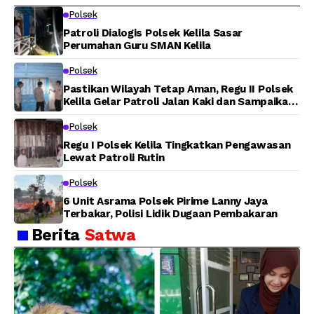
Warga Panen Jagung
Lahan di Jalan Poros
Polsek
Tuasai
Patroli Dialogis Polsek Kelila Sasar
Perumahan Guru SMAN Kelila
Polsek
Pastikan Wilayah Tetap Aman, Regu II Polsek
Kelila Gelar Patroli Jalan Kaki dan Sampaikan
Pesan Kamtibmas
Polsek
Regu I Polsek Kelila Tingkatkan Pengawasan
Lewat Patroli Rutin
Polsek
6 Unit Asrama Polsek Pirime Lanny Jaya
Terbakar, Polisi Lidik Dugaan Pembakaran
Berita
Satwa