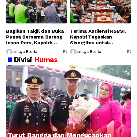
Bagikan Takjil dan Buka
Terima Audiensi KSBSI,
Puasa Bersama Bareng
Kapolri Tegaskan
Insan Pers, Kapolri:
Sinergitas untuk
Suara Media Suara
Perjuangkan Hak Buruh
Ismaya Rosita
Ismaya Rosita
Publik
Divisi
Humas
Turut Bangga dan Mengucapkan