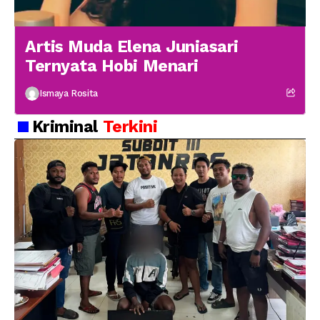
Artis Muda Elena Juniasari
Ternyata Hobi Menari
Ismaya Rosita
Kriminal
Terkini