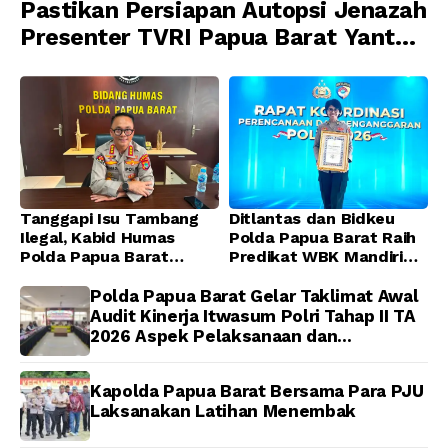
Pastikan Persiapan Autopsi Jenazah
Presenter TVRI Papua Barat Yanto
Idorway Telah Matang, Pelaksanaan
Dijadwalkan Kamis
Tanggapi Isu Tambang
Ditlantas dan Bidkeu
Ilegal, Kabid Humas
Polda Papua Barat Raih
Polda Papua Barat
Predikat WBK Mandiri
Tegaskan Tidak ada
2025, Bukti Komitmen
Toleransi bagi Oknum
Wujudkan Pelayanan
Polda Papua Barat Gelar Taklimat Awal
Anggota
Bersih dan Berintegritas
Audit Kinerja Itwasum Polri Tahap II TA
2026 Aspek Pelaksanaan dan
Pengendalian
Kapolda Papua Barat Bersama Para PJU
Laksanakan Latihan Menembak