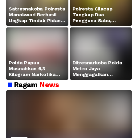
Satresnakoba Polresta
Polresta Cilacap
Manokwari Berhasil
Tangkap Dua
Ungkap Tindak Pidana
Pengguna Sabu,
Narkotika Golongan I
Amankan Paket 0,34
Jenis Sabu di Jalan
Gram
Swapen Perkebunan
Manokwari
Polda Papua
Ditresnarkoba Polda
Musnahkan 6,3
Metro Jaya
Kilogram Narkotika
Menggagalkan
Hasil Pengungkapan
Peredaran Sabu 5,3 Kg
Ragam
News
Jaringan Lintas
Wilayah Februari 2026