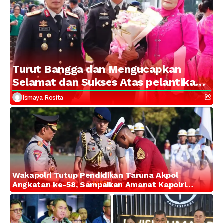
Turut Bangga dan Mengucapkan
Selamat dan Sukses Atas pelantikan
Putra Brigjen Pol Drs, A.M Kamal.
Ismaya Rosita
Sebagai Perwira Polri Lulusan AKPOL
2026
Wakapolri Tutup Pendidikan Taruna Akpol
Angkatan ke-58, Sampaikan Amanat Kapolri
kepada 282 Capaja