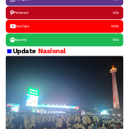
Pinterest
42k
YouTube
100k
Spotify
65k
Update
Nasional