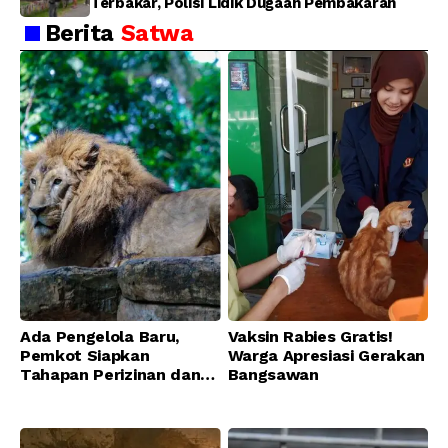
Terbakar, Polisi Lidik Dugaan Pembakaran
Berita
Satwa
Ada Pengelola Baru,
Vaksin Rabies Gratis!
Pemkot Siapkan
Warga Apresiasi Gerakan
Tahapan Perizinan dan
Bangsawan
Transisi Operasional
Bandung Zoo