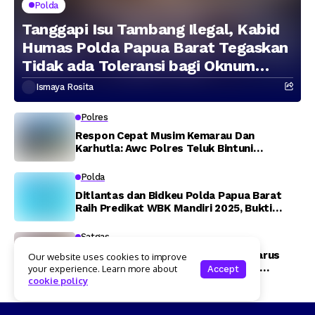
Polda
Tanggapi Isu Tambang Ilegal, Kabid
Humas Polda Papua Barat Tegaskan
Tidak ada Toleransi bagi Oknum
Anggota
Ismaya Rosita
Polres
Respon Cepat Musim Kemarau Dan
Karhutla: Awc Polres Teluk Bintuni
Padamkan Kebakaran Lahan di Jalan Poros
Tuasai
Polda
Ditlantas dan Bidkeu Polda Papua Barat
Raih Predikat WBK Mandiri 2025, Bukti
Komitmen Wujudkan Pelayanan Bersih dan
Berintegritas
Satgas
Julles Ongge: Asrama Mahasiswa Harus
Our website uses cookies to improve
Jadi Pusat Pembinaan, Bukan Ruang
your experience. Learn more about
Accept
Provokasi
cookie policy