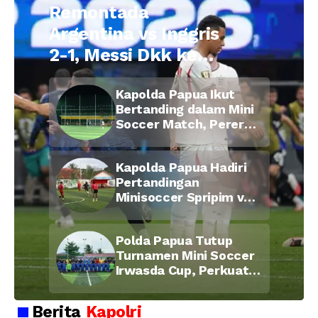
Remontada
Argentina vs Inggris
2-1, Messi Dkk ke
Final Piala Dunia
Kapolda Papua Ikut
2026
Bertanding dalam Mini
Soccer Match, Pererat
Kebersamaan Personel
di Bulan Ramadan
Kapolda Papua Hadiri
Pertandingan
Minisoccer Spripim vs
Bid Propam, Pererat
Soliditas dan
Polda Papua Tutup
Kebersamaan Personel
Turnamen Mini Soccer
Irwasda Cup, Perkuat
Soliditas dan
Kebersamaan Personel
Berita
Kapolri