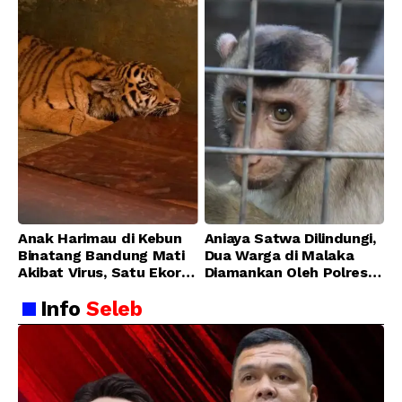
Anak Harimau di Kebun
Aniaya Satwa Dilindungi,
Binatang Bandung Mati
Dua Warga di Malaka
Akibat Virus, Satu Ekor
Diamankan Oleh Polres
Lainnya Berangsur
Malaka
Info
Seleb
Membaik