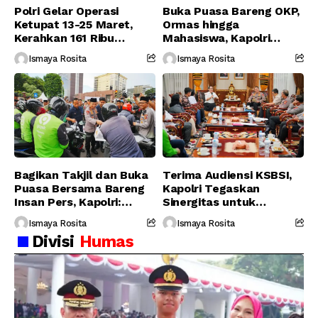
Polri Gelar Operasi
Buka Puasa Bareng OKP,
Ketupat 13-25 Maret,
Ormas hingga
Kerahkan 161 Ribu
Mahasiswa, Kapolri
Personel Gabungan
Serukan Jaga
Ismaya Rosita
Ismaya Rosita
Persatuan-Dukung
Program Pemerintah
Bagikan Takjil dan Buka
Terima Audiensi KSBSI,
Puasa Bersama Bareng
Kapolri Tegaskan
Insan Pers, Kapolri:
Sinergitas untuk
Suara Media Suara
Perjuangkan Hak Buruh
Ismaya Rosita
Ismaya Rosita
Publik
Divisi
Humas