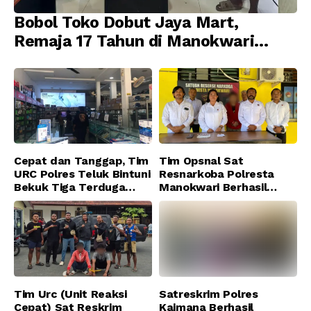
Bobol Toko Dobut Jaya Mart,
Remaja 17 Tahun di Manokwari
Ditangkap Tim URC Resmob
Jatanras Polda Papua Barat
Cepat dan Tanggap, Tim
Tim Opsnal Sat
URC Polres Teluk Bintuni
Resnarkoba Polresta
Bekuk Tiga Terduga
Manokwari Berhasil
Pelaku Pencurian di SMA
Ungkap Kasus Tindak
Sanawesen
Pidana Narkotika
Golongan I Jenis Shabu
di SP 4 Distrik Prafi kab.
Manokwari
Tim Urc (Unit Reaksi
Satreskrim Polres
Cepat) Sat Reskrim
Kaimana Berhasil