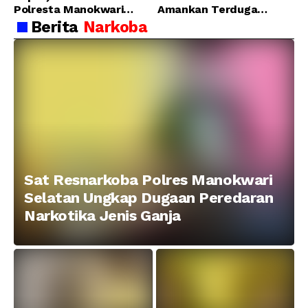
Polresta Manokwari
Amankan Terduga
Berhasil Tangkap 2
Pelaku Penganiayaan
Berita
Narkoba
Pelaku Pengeroyokan di
Menggunakan Senjata
Taman Ria kab.
Tajam
Manokwari
Sat Resnarkoba Polres Manokwari
Selatan Ungkap Dugaan Peredaran
Narkotika Jenis Ganja