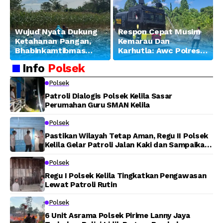
Wujud Nyata Dukung
Respon Cepat Musim
Ketahanan Pangan,
Kemarau Dan
Bhabinkamtibmas
Karhutla: Awc Polres
Banjar Ausoy Turun
Teluk Bintuni
Info
Polsek
Langsung Bantu
Padamkan Kebakaran
Warga Panen Jagung
Lahan di Jalan Poros
Polsek
Tuasai
Patroli Dialogis Polsek Kelila Sasar
Perumahan Guru SMAN Kelila
Polsek
Pastikan Wilayah Tetap Aman, Regu II Polsek
Kelila Gelar Patroli Jalan Kaki dan Sampaikan
Pesan Kamtibmas
Polsek
Regu I Polsek Kelila Tingkatkan Pengawasan
Lewat Patroli Rutin
Polsek
6 Unit Asrama Polsek Pirime Lanny Jaya