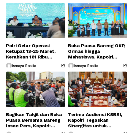
Polri Gelar Operasi
Buka Puasa Bareng OKP,
Ketupat 13-25 Maret,
Ormas hingga
Kerahkan 161 Ribu
Mahasiswa, Kapolri
Personel Gabungan
Serukan Jaga
Ismaya Rosita
Ismaya Rosita
Persatuan-Dukung
Program Pemerintah
Bagikan Takjil dan Buka
Terima Audiensi KSBSI,
Puasa Bersama Bareng
Kapolri Tegaskan
Insan Pers, Kapolri:
Sinergitas untuk
Suara Media Suara
Perjuangkan Hak Buruh