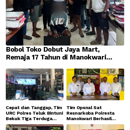
Bobol Toko Dobut Jaya Mart,
Remaja 17 Tahun di Manokwari
Ditangkap Tim URC Resmob
Jatanras Polda Papua Barat
Cepat dan Tanggap, Tim
Tim Opsnal Sat
URC Polres Teluk Bintuni
Resnarkoba Polresta
Bekuk Tiga Terduga
Manokwari Berhasil
Pelaku Pencurian di SMA
Ungkap Kasus Tindak
Sanawesen
Pidana Narkotika