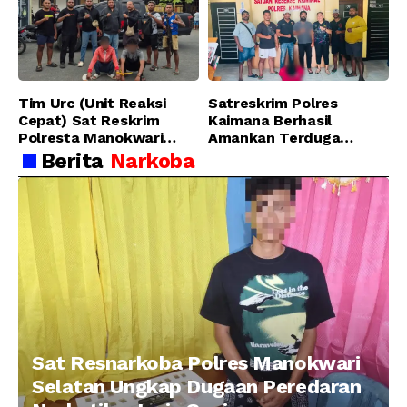
Golongan I Jenis Shabu
di SP 4 Distrik Prafi kab.
Manokwari
Tim Urc (Unit Reaksi
Satreskrim Polres
Cepat) Sat Reskrim
Kaimana Berhasil
Polresta Manokwari
Amankan Terduga
Berhasil Tangkap 2
Pelaku Penganiayaan
Berita
Narkoba
Pelaku Pengeroyokan di
Menggunakan Senjata
Taman Ria kab.
Tajam
Manokwari
Sat Resnarkoba Polres Manokwari
Selatan Ungkap Dugaan Peredaran