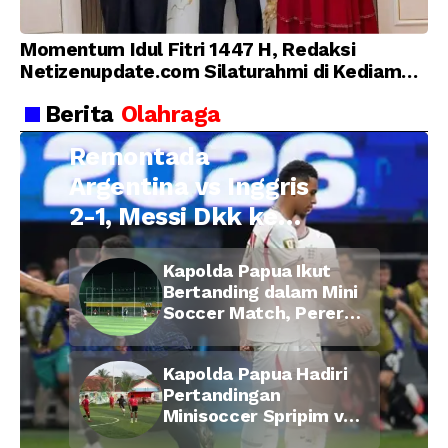
Momentum Idul Fitri 1447 H, Redaksi
Netizenupdate.com Silaturahmi di Kediaman
Kepala Desa Cilopadang
Berita
Olahraga
Remontada
Argentina vs Inggris
2-1, Messi Dkk ke
Final Piala Dunia
Kapolda Papua Ikut
2026
Bertanding dalam Mini
Soccer Match, Pererat
Kebersamaan Personel
di Bulan Ramadan
Kapolda Papua Hadiri
Pertandingan
Minisoccer Spripim vs
Bid Propam, Pererat