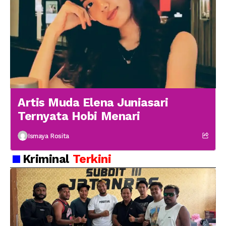
Artis Muda Elena Juniasari
Ternyata Hobi Menari
Ismaya Rosita
Kriminal
Terkini