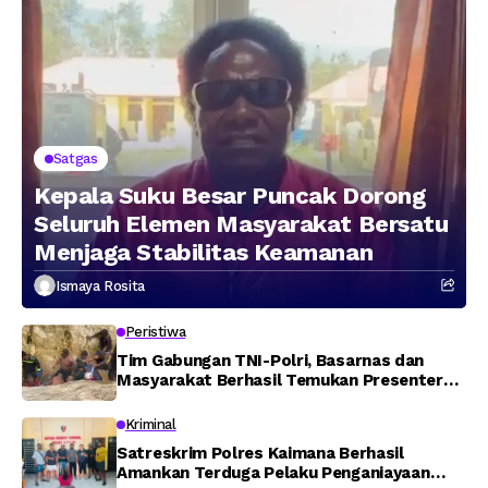
Satgas
Kepala Suku Besar Puncak Dorong
Seluruh Elemen Masyarakat Bersatu
Menjaga Stabilitas Keamanan
Ismaya Rosita
Peristiwa
Tim Gabungan TNI-Polri, Basarnas dan
Masyarakat Berhasil Temukan Presenter
TVRI Papua Barat yang Hilang di Sungai
Memti
Kriminal
Satreskrim Polres Kaimana Berhasil
Amankan Terduga Pelaku Penganiayaan