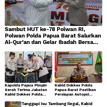
Sambut HUT ke-78 Polwan RI,
Polwan Polda Papua Barat Salurkan
Al-Qur’an dan Gelar Ibadah Bersama
di Masjid Al-Muhajirin
Kapolda Papua Pimpin
Kabid Dokkes Polda
Serah Terima Jabatan
Papua Barat Pastikan
Kabid Dokkes Polda
Persiapan Autopsi
Papua
Jenazah Presenter TVRI
Papua Barat Yanto
Tanggapi Isu Tambang Ilegal, Kabid