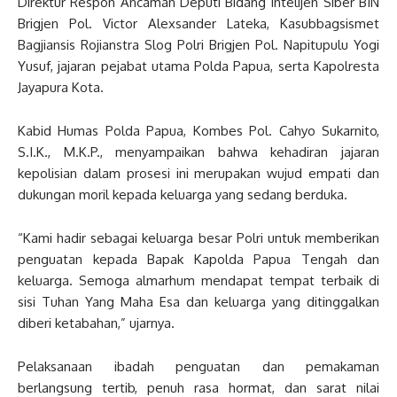
Direktur Respon Ancaman Deputi Bidang Intelijen Siber BIN
Brigjen Pol. Victor Alexsander Lateka, Kasubbagsismet
Bagjiansis Rojianstra Slog Polri Brigjen Pol. Napitupulu Yogi
Yusuf, jajaran pejabat utama Polda Papua, serta Kapolresta
Jayapura Kota.
Kabid Humas Polda Papua, Kombes Pol. Cahyo Sukarnito,
S.I.K., M.K.P., menyampaikan bahwa kehadiran jajaran
kepolisian dalam prosesi ini merupakan wujud empati dan
dukungan moril kepada keluarga yang sedang berduka.
“Kami hadir sebagai keluarga besar Polri untuk memberikan
penguatan kepada Bapak Kapolda Papua Tengah dan
keluarga. Semoga almarhum mendapat tempat terbaik di
sisi Tuhan Yang Maha Esa dan keluarga yang ditinggalkan
diberi ketabahan,” ujarnya.
Pelaksanaan ibadah penguatan dan pemakaman
berlangsung tertib, penuh rasa hormat, dan sarat nilai