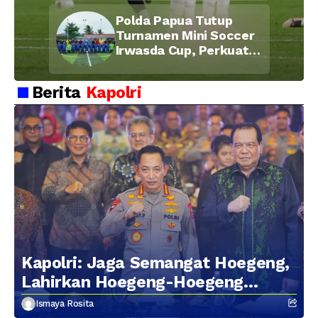
Soliditas dan
Polda Papua Tutup
Kebersamaan Personel
Turnamen Mini Soccer
Irwasda Cup, Perkuat
Soliditas dan
Kebersamaan Personel
Berita
Kapolri
Kapolri: Jaga Semangat Hoegeng,
Lahirkan Hoegeng-Hoegeng
Berikutnya
Ismaya Rosita