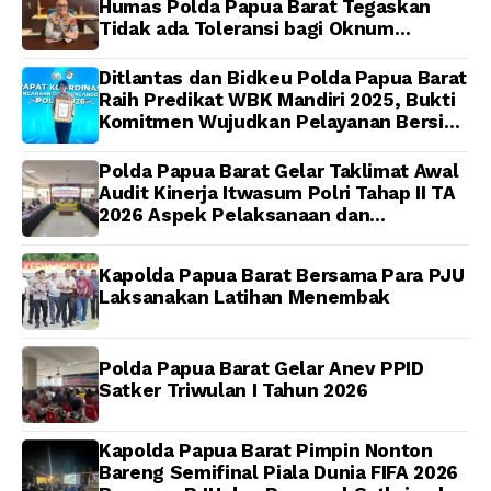
Idorway Telah Matang,
Humas Polda Papua Barat Tegaskan
Pelaksanaan
Tidak ada Toleransi bagi Oknum
Dijadwalkan Kamis
Anggota
Ditlantas dan Bidkeu Polda Papua Barat
Raih Predikat WBK Mandiri 2025, Bukti
Komitmen Wujudkan Pelayanan Bersih
dan Berintegritas
Polda Papua Barat Gelar Taklimat Awal
Audit Kinerja Itwasum Polri Tahap II TA
2026 Aspek Pelaksanaan dan
Pengendalian
Kapolda Papua Barat Bersama Para PJU
Laksanakan Latihan Menembak
Polda Papua Barat Gelar Anev PPID
Satker Triwulan I Tahun 2026
Kapolda Papua Barat Pimpin Nonton
Bareng Semifinal Piala Dunia FIFA 2026