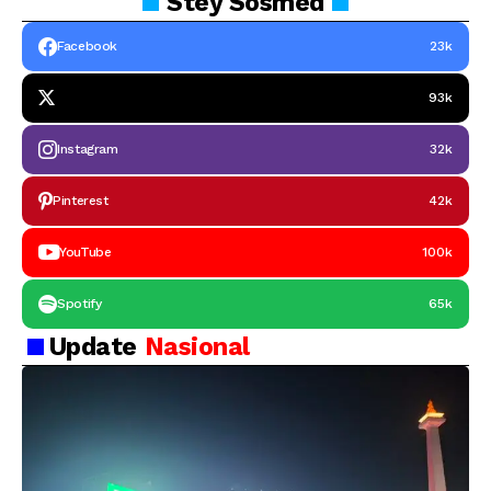
Stey
Sosmed
Facebook
23k
93k
Instagram
32k
Pinterest
42k
YouTube
100k
Spotify
65k
Update
Nasional