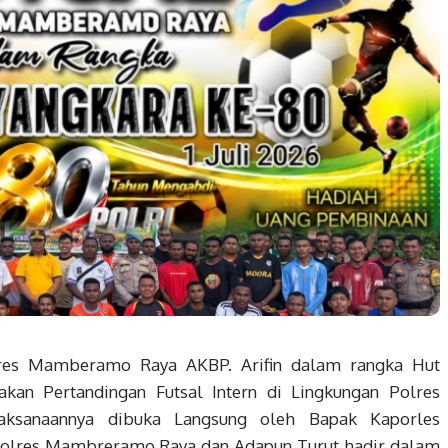
res Mamberamo Raya AKBP. Arifin dalam rangka Hut
kan Pertandingan Futsal Intern di Lingkungan Polres
ksanaannya dibuka Langsung oleh Bapak Kaporles
olres Mambreramo Raya dan Adapun Turut hadir dalam