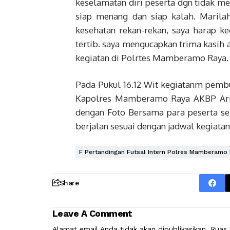
keselamatan diri peserta dgn tidak me
siap menang dan siap kalah. Marila
kesehatan rekan-rekan, saya harap k
tertib. saya mengucapkan trima kasih a
kegiatan di Polrtes Mamberamo Raya.
Pada Pukul 16.12 Wit kegiatanm pem
Kapolres Mamberamo Raya AKBP Arif
dengan Foto Bersama para peserta s
berjalan sesuai dengan jadwal kegiata
F Pertandingan Futsal Intern Polres Mamberamo 
Share
Leave A Comment
Alamat email Anda tidak akan dipublikasikan.
Ruas 