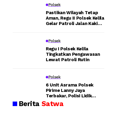
e
Pa
n
Kapo
Polsek
ng
Ka
g
lsek
an,
rh
Pastikan Wilayah Tetap
Aman, Regu II Polsek Kelila
Bh
utl
e
Bint
Gelar Patroli Jalan Kaki
abi
a:
dan Sampaikan Pesan
uni,
nk
Aw
n
Kamtibmas
am
c
Kapo
Polsek
g
tib
Po
ma
lre
Regu I Polsek Kelila
lres
-
Tingkatkan Pengawasan
s
s
Lewat Patroli Rutin
Teka
Ba
Tel
H
nja
uk
nkan
r
Bi
o
Polsek
Au
nt
Prof
so
uni
e
6 Unit Asrama Polsek
esio
Pirime Lanny Jaya
y
Pa
g
Terbakar, Polisi Lidik
Tu
da
nalis
Dugaan Pembakaran
Berita
Satwa
ru
m
e
n
ka
me
La
n
n
dan
ng
Ke
su
ba
g
Peng
ng
ka