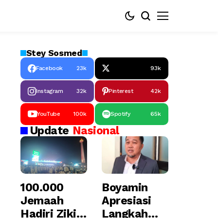
Stey
Sosmed
Facebook
23k
93k
Instagram
32k
Pinterest
42k
YouTube
100k
Spotify
65k
Update
Nasional
100.000
Boyamin
Jemaah
Apresiasi
Hadiri Zikir
Langkah