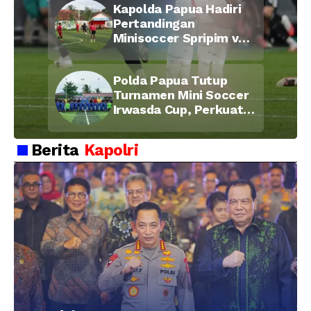
Kapolda Papua Hadiri
Pertandingan
Minisoccer Spripim vs
Bid Propam, Pererat
Soliditas dan
Polda Papua Tutup
Kebersamaan Personel
Turnamen Mini Soccer
Irwasda Cup, Perkuat
Soliditas dan
Kebersamaan Personel
Berita
Kapolri