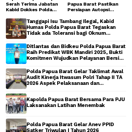
Serah Terima Jabatan
Papua Barat Pastikan
Kabid Dokkes Polda
Persiapan Autopsi
Papua
Jenazah Presenter TVRI
Papua Barat Yanto
Tanggapi Isu Tambang Ilegal, Kabid
Idorway Telah Matang,
Humas Polda Papua Barat Tegaskan
Pelaksanaan
Tidak ada Toleransi bagi Oknum
Dijadwalkan Kamis
Anggota
Ditlantas dan Bidkeu Polda Papua Barat
Raih Predikat WBK Mandiri 2025, Bukti
Komitmen Wujudkan Pelayanan Bersih
dan Berintegritas
Polda Papua Barat Gelar Taklimat Awal
Audit Kinerja Itwasum Polri Tahap II TA
2026 Aspek Pelaksanaan dan
Pengendalian
Kapolda Papua Barat Bersama Para PJU
Laksanakan Latihan Menembak
Polda Papua Barat Gelar Anev PPID
Satker Triwulan I Tahun 2026