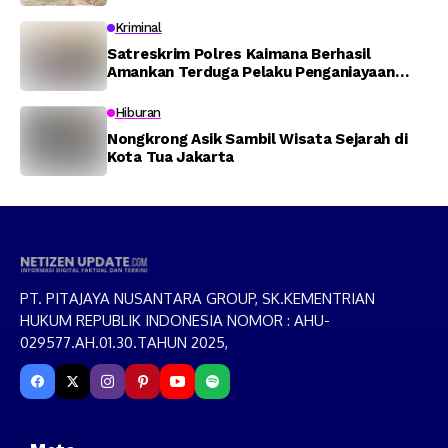
TVRI Papua Barat yang Hilang di Sungai
Memti
Kriminal
Satreskrim Polres Kaimana Berhasil
Amankan Terduga Pelaku Penganiayaan
Menggunakan Senjata Tajam
Hiburan
Nongkrong Asik Sambil Wisata Sejarah di
Kota Tua Jakarta
PT. PITAJAYA NUSANTARA GROUP, SK.KEMENTRIAN
HUKUM REPUBLIK INDONESIA NOMOR : AHU-
029577.AH.01.30.TAHUN 2025,