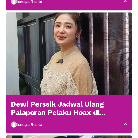
Ismaya Rosita
Dewi Perssik Jadwal Ulang
Palaporan Pelaku Hoax di
Medsos
Ismaya Rosita