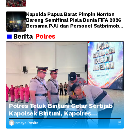
Kapolda Papua Barat Pimpin Nonton
Bareng Semifinal Piala Dunia FIFA 2026
Bersama PJU dan Personel Satbrimob
Polda Papua Barat
Berita
Polres
Polres Teluk Bintuni Gelar Sertijab
Kapolsek Bintuni, Kapolres
Tekankan Profesionalisme dan
Ismaya Rosita
Penguatan Sinergitas