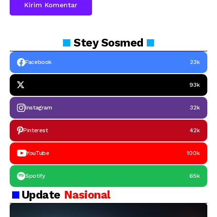
Stey
Sosmed
Facebook
23k
93k
Instagram
32k
Pinterest
42k
YouTube
100k
Spotify
65k
Update
Nasional