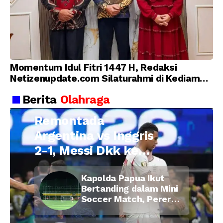
Momentum Idul Fitri 1447 H, Redaksi
Netizenupdate.com Silaturahmi di Kediaman
Kepala Desa Cilopadang
Berita
Olahraga
Remontada
Argentina vs Inggris
2-1, Messi Dkk ke
Final Piala Dunia
Kapolda Papua Ikut
2026
Bertanding dalam Mini
Soccer Match, Pererat
Kebersamaan Personel
di Bulan Ramadan