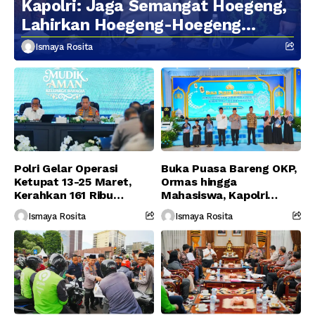
Kapolri: Jaga Semangat Hoegeng,
Lahirkan Hoegeng-Hoegeng
Berikutnya
Ismaya Rosita
Polri Gelar Operasi
Buka Puasa Bareng OKP,
Ketupat 13-25 Maret,
Ormas hingga
Kerahkan 161 Ribu
Mahasiswa, Kapolri
Personel Gabungan
Serukan Jaga
Ismaya Rosita
Ismaya Rosita
Persatuan-Dukung
Program Pemerintah