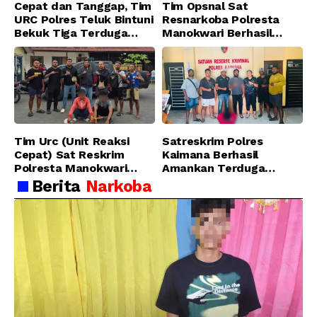
Cepat dan Tanggap, Tim
Tim Opsnal Sat
URC Polres Teluk Bintuni
Resnarkoba Polresta
Bekuk Tiga Terduga
Manokwari Berhasil
Pelaku Pencurian di SMA
Ungkap Kasus Tindak
Sanawesen
Pidana Narkotika
Golongan I Jenis Shabu
di SP 4 Distrik Prafi kab.
Manokwari
Tim Urc (Unit Reaksi
Satreskrim Polres
Cepat) Sat Reskrim
Kaimana Berhasil
Polresta Manokwari
Amankan Terduga
Berhasil Tangkap 2
Pelaku Penganiayaan
Berita
Narkoba
Pelaku Pengeroyokan di
Menggunakan Senjata
Taman Ria kab.
Tajam
Manokwari