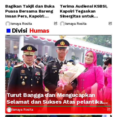
Bagikan Takjil dan Buka
Terima Audiensi KSBSI,
Puasa Bersama Bareng
Kapolri Tegaskan
Insan Pers, Kapolri:
Sinergitas untuk
Suara Media Suara
Perjuangkan Hak Buruh
Ismaya Rosita
Ismaya Rosita
Publik
Divisi
Humas
Turut Bangga dan Mengucapkan
Selamat dan Sukses Atas pelantikan
Putra Brigjen Pol Drs, A.M Kamal.
Ismaya Rosita
Sebagai Perwira Polri Lulusan AKPOL