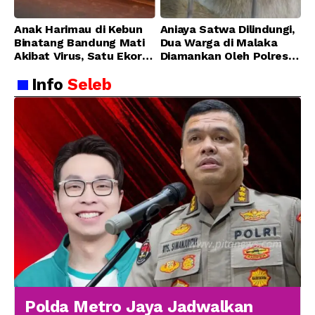
Anak Harimau di Kebun
Aniaya Satwa Dilindungi,
Binatang Bandung Mati
Dua Warga di Malaka
Akibat Virus, Satu Ekor
Diamankan Oleh Polres
Lainnya Berangsur
Malaka
Info
Seleb
Membaik
Polda Metro Jaya Jadwalkan