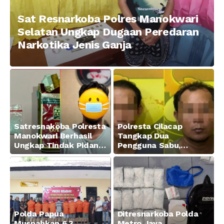
Sat Resnarkoba Polres Manokwari
Selatan Ungkap Dugaan Peredaran
Narkotika Jenis Ganja
Satresnakoba Polresta
Polresta Cilacap
Manokwari Berhasil
Tangkap Dua
Ungkap Tindak Pidana
Pengguna Sabu,
Narkotika Golongan I
Amankan Paket 0,34
Jenis Sabu di Jalan
Gram
Swapen Perkebunan
Manokwari
Polda Papua
Ditresnarkoba Polda
Musnahkan 6,3
Metro Jaya