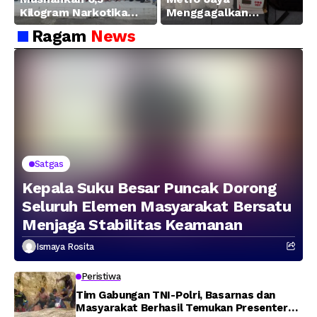
Kilogram Narkotika
Menggagalkan
Hasil Pengungkapan
Peredaran Sabu 5,3 Kg
Ragam
News
Jaringan Lintas
Wilayah Februari 2026
Satgas
Kepala Suku Besar Puncak Dorong
Seluruh Elemen Masyarakat Bersatu
Menjaga Stabilitas Keamanan
Ismaya Rosita
Peristiwa
Tim Gabungan TNI-Polri, Basarnas dan
Masyarakat Berhasil Temukan Presenter