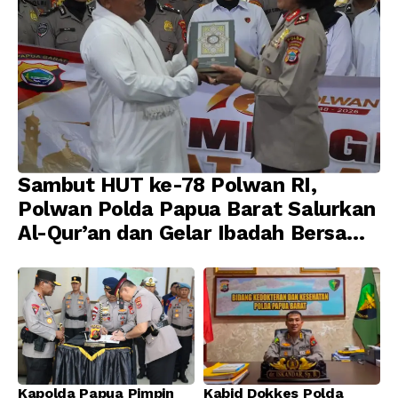
Sambut HUT ke-78 Polwan RI,
Polwan Polda Papua Barat Salurkan
Al-Qur’an dan Gelar Ibadah Bersama
di Masjid Al-Muhajirin
Kapolda Papua Pimpin
Kabid Dokkes Polda