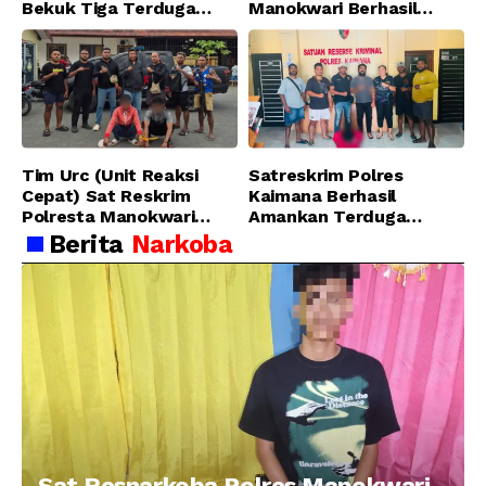
Bekuk Tiga Terduga
Manokwari Berhasil
Pelaku Pencurian di SMA
Ungkap Kasus Tindak
Sanawesen
Pidana Narkotika
Golongan I Jenis Shabu
di SP 4 Distrik Prafi kab.
Manokwari
Tim Urc (Unit Reaksi
Satreskrim Polres
Cepat) Sat Reskrim
Kaimana Berhasil
Polresta Manokwari
Amankan Terduga
Berhasil Tangkap 2
Pelaku Penganiayaan
Berita
Narkoba
Pelaku Pengeroyokan di
Menggunakan Senjata
Taman Ria kab.
Tajam
Manokwari
Sat Resnarkoba Polres Manokwari