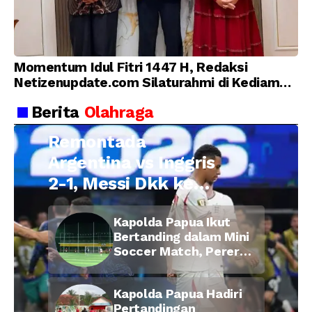
Momentum Idul Fitri 1447 H, Redaksi
Netizenupdate.com Silaturahmi di Kediaman
Kepala Desa Cilopadang
Berita
Olahraga
Remontada
Argentina vs Inggris
2-1, Messi Dkk ke
Final Piala Dunia
Kapolda Papua Ikut
2026
Bertanding dalam Mini
Soccer Match, Pererat
Kebersamaan Personel
di Bulan Ramadan
Kapolda Papua Hadiri
Pertandingan