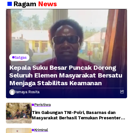
Ragam
News
Jaringan Lintas
Wilayah Februari 2026
Satgas
Kepala Suku Besar Puncak Dorong
Seluruh Elemen Masyarakat Bersatu
Menjaga Stabilitas Keamanan
Ismaya Rosita
Peristiwa
Tim Gabungan TNI-Polri, Basarnas dan
Masyarakat Berhasil Temukan Presenter
TVRI Papua Barat yang Hilang di Sungai
Memti
Kriminal