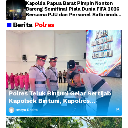
Kapolda Papua Barat Pimpin Nonton
Bareng Semifinal Piala Dunia FIFA 2026
Bersama PJU dan Personel Satbrimob
Polda Papua Barat
Berita
Polres
Polres Teluk Bintuni Gelar Sertijab
Kapolsek Bintuni, Kapolres
Tekankan Profesionalisme dan
Ismaya Rosita
Penguatan Sinergitas