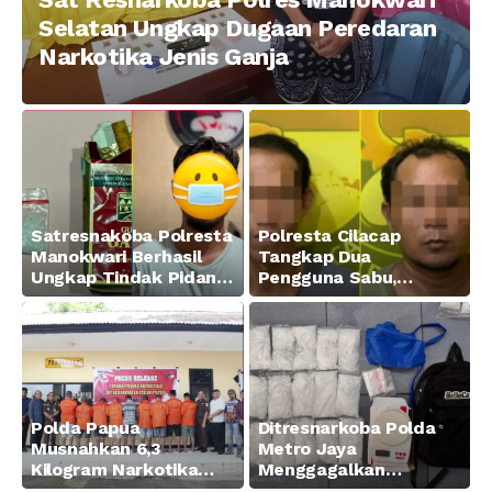
Selatan Ungkap Dugaan Peredaran
Narkotika Jenis Ganja
Satresnakoba Polresta
Polresta Cilacap
Manokwari Berhasil
Tangkap Dua
Ungkap Tindak Pidana
Pengguna Sabu,
Narkotika Golongan I
Amankan Paket 0,34
Jenis Sabu di Jalan
Gram
Swapen Perkebunan
Manokwari
Polda Papua
Ditresnarkoba Polda
Musnahkan 6,3
Metro Jaya
Kilogram Narkotika
Menggagalkan
Hasil Pengungkapan
Peredaran Sabu 5,3 Kg