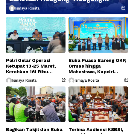
Berikutnya
Ismaya Rosita
Polri Gelar Operasi
Buka Puasa Bareng OKP,
Ketupat 13-25 Maret,
Ormas hingga
Kerahkan 161 Ribu
Mahasiswa, Kapolri
Personel Gabungan
Serukan Jaga
Ismaya Rosita
Ismaya Rosita
Persatuan-Dukung
Program Pemerintah
Bagikan Takjil dan Buka
Terima Audiensi KSBSI,