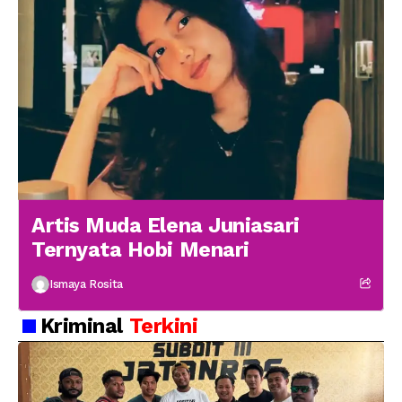
Artis Muda Elena Juniasari
Ternyata Hobi Menari
Ismaya Rosita
Kriminal
Terkini