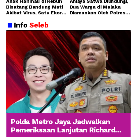
Anak Harimau di Kebun
Aniaya Satwa Dilindungi,
Binatang Bandung Mati
Dua Warga di Malaka
Akibat Virus, Satu Ekor
Diamankan Oleh Polres
Lainnya Berangsur
Malaka
Info
Seleb
Membaik
Polda Metro Jaya Jadwalkan
Pemeriksaan Lanjutan Richard