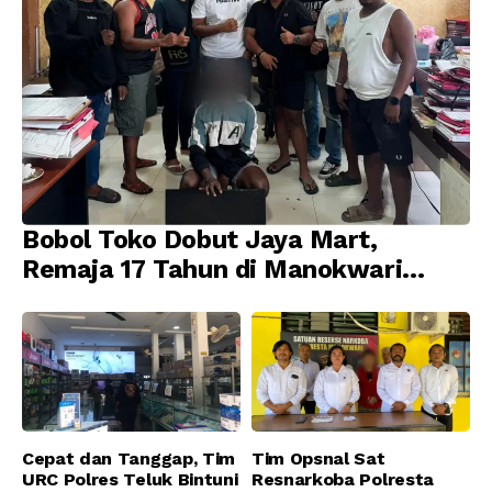
Bobol Toko Dobut Jaya Mart,
Remaja 17 Tahun di Manokwari
Ditangkap Tim URC Resmob
Jatanras Polda Papua Barat
Cepat dan Tanggap, Tim
Tim Opsnal Sat
URC Polres Teluk Bintuni
Resnarkoba Polresta