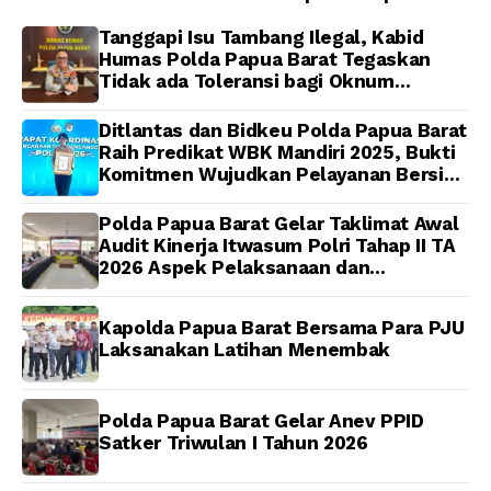
Papua
Jenazah Presenter TVRI
Papua Barat Yanto
Tanggapi Isu Tambang Ilegal, Kabid
Idorway Telah Matang,
Humas Polda Papua Barat Tegaskan
Pelaksanaan
Tidak ada Toleransi bagi Oknum
Dijadwalkan Kamis
Anggota
Ditlantas dan Bidkeu Polda Papua Barat
Raih Predikat WBK Mandiri 2025, Bukti
Komitmen Wujudkan Pelayanan Bersih
dan Berintegritas
Polda Papua Barat Gelar Taklimat Awal
Audit Kinerja Itwasum Polri Tahap II TA
2026 Aspek Pelaksanaan dan
Pengendalian
Kapolda Papua Barat Bersama Para PJU
Laksanakan Latihan Menembak
Polda Papua Barat Gelar Anev PPID
Satker Triwulan I Tahun 2026