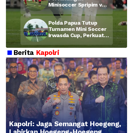
Minisoccer Spripim vs
Bid Propam, Pererat
Soliditas dan
Polda Papua Tutup
Kebersamaan Personel
Turnamen Mini Soccer
Irwasda Cup, Perkuat
Soliditas dan
Kebersamaan Personel
Berita
Kapolri
Kapolri: Jaga Semangat Hoegeng,
Lahirkan Hoegeng-Hoegeng