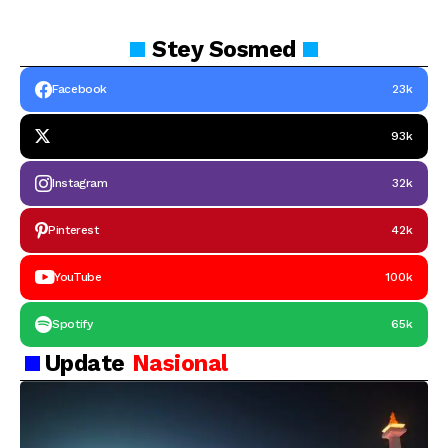
Stey
Sosmed
Facebook
23k
93k
Instagram
32k
Pinterest
42k
YouTube
100k
Spotify
65k
Update
Nasional