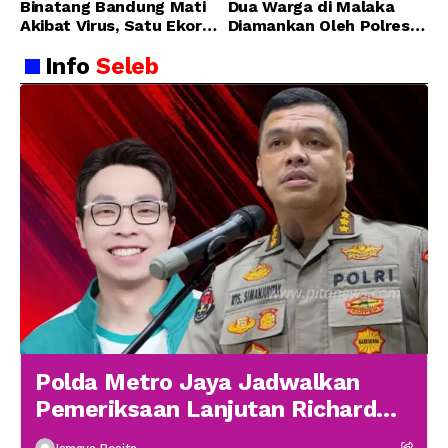
Binatang Bandung Mati
Dua Warga di Malaka
Akibat Virus, Satu Ekor
Diamankan Oleh Polres
Lainnya Berangsur
Malaka
Info
Seleb
Membaik
Polda Metro Jaya Jadwalkan
Pemeriksaan Lanjutan Richard
Lee 19 Januari