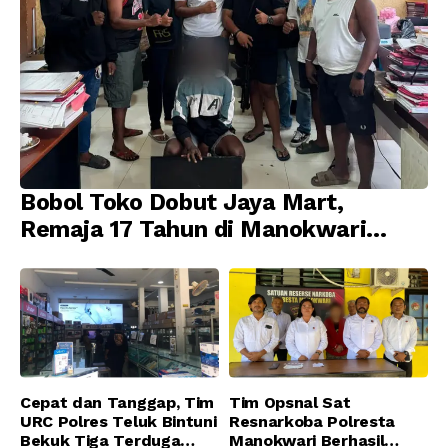
Bobol Toko Dobut Jaya Mart,
Remaja 17 Tahun di Manokwari
Ditangkap Tim URC Resmob
Jatanras Polda Papua Barat
Cepat dan Tanggap, Tim
Tim Opsnal Sat
URC Polres Teluk Bintuni
Resnarkoba Polresta
Bekuk Tiga Terduga
Manokwari Berhasil