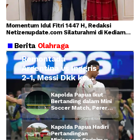
Momentum Idul Fitri 1447 H, Redaksi
Netizenupdate.com Silaturahmi di Kediaman
Kepala Desa Cilopadang
Berita
Olahraga
Remontada
Argentina vs Inggris
2-1, Messi Dkk ke
Final Piala Dunia
Kapolda Papua Ikut
2026
Bertanding dalam Mini
Soccer Match, Pererat
Kebersamaan Personel
di Bulan Ramadan
Kapolda Papua Hadiri
Pertandingan
Minisoccer Spripim vs