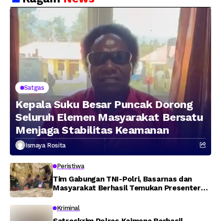
Jaringan Lintas
Wilayah Februari 2026
Satgas
Kepala Suku Besar Puncak Dorong
Seluruh Elemen Masyarakat Bersatu
Menjaga Stabilitas Keamanan
Ismaya Rosita
Peristiwa
Tim Gabungan TNI-Polri, Basarnas dan
Masyarakat Berhasil Temukan Presenter
TVRI Papua Barat yang Hilang di Sungai
Memti
Kriminal