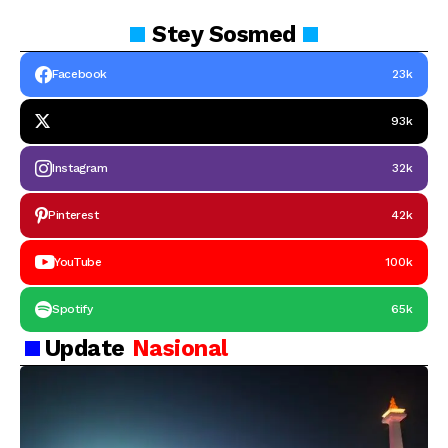
Stey
Sosmed
Facebook
23k
93k
Instagram
32k
Pinterest
42k
YouTube
100k
Spotify
65k
Update
Nasional