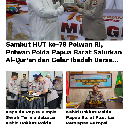
Sambut HUT ke-78 Polwan RI,
Polwan Polda Papua Barat Salurkan
Al-Qur’an dan Gelar Ibadah Bersama
di Masjid Al-Muhajirin
Kapolda Papua Pimpin
Kabid Dokkes Polda
Serah Terima Jabatan
Papua Barat Pastikan
Kabid Dokkes Polda
Persiapan Autopsi
Papua
Jenazah Presenter TVRI