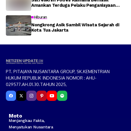
Satreskrim Polres Kaimana Berhasil
Amankan Terduga Pelaku Penganiayaan
Menggunakan Senjata Tajam
Hiburan
Nongkrong Asik Sambil Wisata Sejarah di
Kota Tua Jakarta
PT. PITAJAYA NUSANTARA GROUP, SK.KEMENTRIAN
HUKUM REPUBLIK INDONESIA NOMOR : AHU-
029577.AH.01.30.TAHUN 2025,
Moto
Menjangkau Fakta,
Menyatukan Nusantara