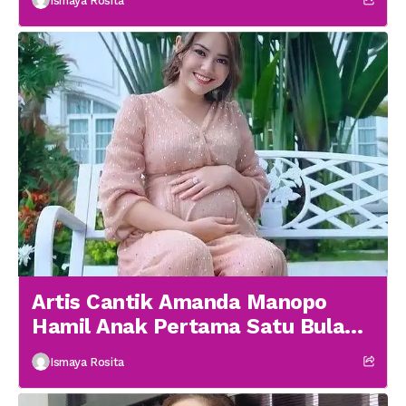
Ismaya Rosita
Artis Cantik Amanda Manopo
Hamil Anak Pertama Satu Bulan
menikah
Ismaya Rosita