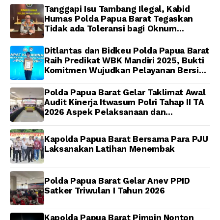
Papua Barat Yanto
Tanggapi Isu Tambang Ilegal, Kabid
Idorway Telah Matang,
Humas Polda Papua Barat Tegaskan
Pelaksanaan
Tidak ada Toleransi bagi Oknum
Dijadwalkan Kamis
Anggota
Ditlantas dan Bidkeu Polda Papua Barat
Raih Predikat WBK Mandiri 2025, Bukti
Komitmen Wujudkan Pelayanan Bersih
dan Berintegritas
Polda Papua Barat Gelar Taklimat Awal
Audit Kinerja Itwasum Polri Tahap II TA
2026 Aspek Pelaksanaan dan
Pengendalian
Kapolda Papua Barat Bersama Para PJU
Laksanakan Latihan Menembak
Polda Papua Barat Gelar Anev PPID
Satker Triwulan I Tahun 2026
Kapolda Papua Barat Pimpin Nonton