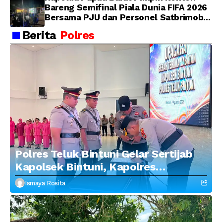
Bareng Semifinal Piala Dunia FIFA 2026
Bersama PJU dan Personel Satbrimob
Polda Papua Barat
Berita
Polres
Polres Teluk Bintuni Gelar Sertijab
Kapolsek Bintuni, Kapolres
Tekankan Profesionalisme dan
Ismaya Rosita
Penguatan Sinergitas