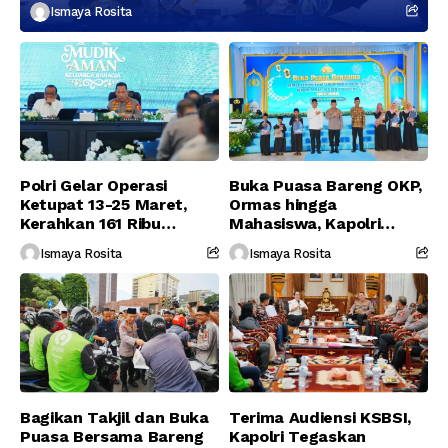
Berikutnya
Ismaya Rosita
Polri Gelar Operasi
Buka Puasa Bareng OKP,
Ketupat 13-25 Maret,
Ormas hingga
Kerahkan 161 Ribu
Mahasiswa, Kapolri
Personel Gabungan
Serukan Jaga
Ismaya Rosita
Ismaya Rosita
Persatuan-Dukung
Program Pemerintah
Bagikan Takjil dan Buka
Terima Audiensi KSBSI,
Puasa Bersama Bareng
Kapolri Tegaskan