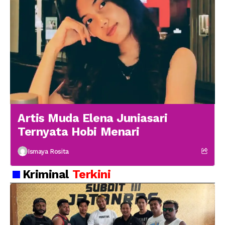
Artis Muda Elena Juniasari
Ternyata Hobi Menari
Ismaya Rosita
Kriminal
Terkini