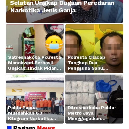
Selatan Ungkap Dugaan Peredaran
Narkotika Jenis Ganja
Satresnakoba Polresta
Polresta Cilacap
Manokwari Berhasil
Tangkap Dua
Ungkap Tindak Pidana
Pengguna Sabu,
Narkotika Golongan I
Amankan Paket 0,34
Jenis Sabu di Jalan
Gram
Swapen Perkebunan
Manokwari
Polda Papua
Ditresnarkoba Polda
Musnahkan 6,3
Metro Jaya
Kilogram Narkotika
Menggagalkan
Hasil Pengungkapan
Peredaran Sabu 5,3 Kg
Ragam
News