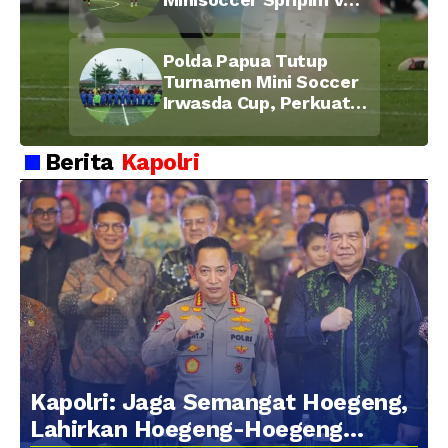
Bid Propam, Pererat
Soliditas dan
Polda Papua Tutup
Kebersamaan Personel
Turnamen Mini Soccer
Irwasda Cup, Perkuat
Soliditas dan
Kebersamaan Personel
Berita
Kapolri
Kapolri: Jaga Semangat Hoegeng,
Lahirkan Hoegeng-Hoegeng