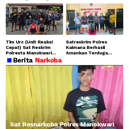
Pelaku Pencurian di SMA
Ungkap Kasus Tindak
Sanawesen
Pidana Narkotika
Golongan I Jenis Shabu
di SP 4 Distrik Prafi kab.
Manokwari
Tim Urc (Unit Reaksi
Satreskrim Polres
Cepat) Sat Reskrim
Kaimana Berhasil
Polresta Manokwari
Amankan Terduga
Berhasil Tangkap 2
Pelaku Penganiayaan
Berita
Narkoba
Pelaku Pengeroyokan di
Menggunakan Senjata
Taman Ria kab.
Tajam
Manokwari
Sat Resnarkoba Polres Manokwari