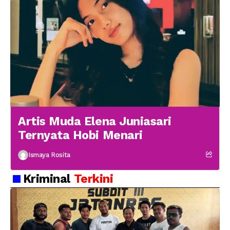
Artis Muda Elena Juniasari
Ternyata Hobi Menari
Ismaya Rosita
Kriminal
Terkini