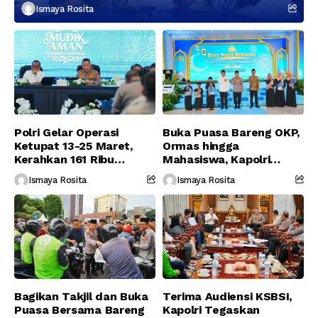
Berikutnya
Ismaya Rosita
Polri Gelar Operasi
Buka Puasa Bareng OKP,
Ketupat 13-25 Maret,
Ormas hingga
Kerahkan 161 Ribu
Mahasiswa, Kapolri
Personel Gabungan
Serukan Jaga
Ismaya Rosita
Ismaya Rosita
Persatuan-Dukung
Program Pemerintah
Bagikan Takjil dan Buka
Terima Audiensi KSBSI,
Puasa Bersama Bareng
Kapolri Tegaskan