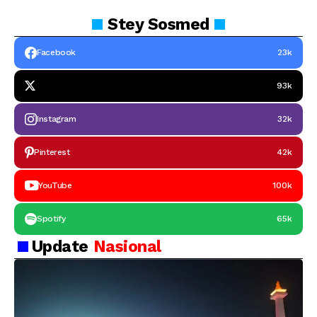
Stey
Sosmed
Facebook
23k
93k
Instagram
32k
Pinterest
42k
YouTube
100k
Spotify
65k
Update
Nasional