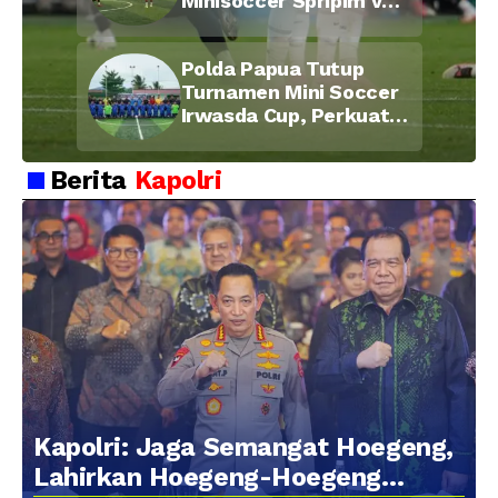
Minisoccer Spripim vs
Bid Propam, Pererat
Soliditas dan
Polda Papua Tutup
Kebersamaan Personel
Turnamen Mini Soccer
Irwasda Cup, Perkuat
Soliditas dan
Kebersamaan Personel
Berita
Kapolri
Kapolri: Jaga Semangat Hoegeng,
Lahirkan Hoegeng-Hoegeng