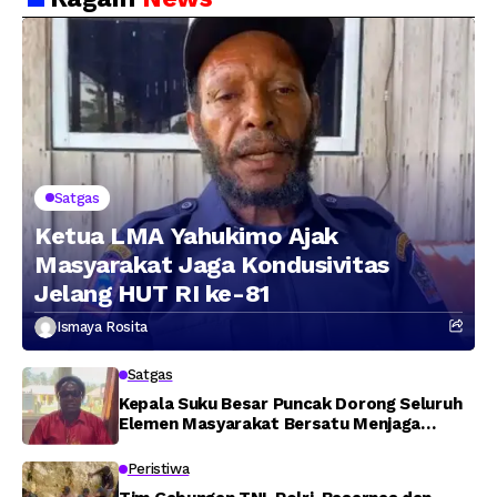
Jaringan Lintas
Wilayah Februari 2026
Satgas
Ketua LMA Yahukimo Ajak
Masyarakat Jaga Kondusivitas
Jelang HUT RI ke-81
Ismaya Rosita
Satgas
Kepala Suku Besar Puncak Dorong Seluruh
Elemen Masyarakat Bersatu Menjaga
Stabilitas Keamanan
Peristiwa