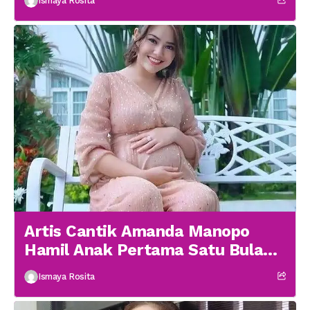
Ismaya Rosita
Artis Cantik Amanda Manopo
Hamil Anak Pertama Satu Bulan
menikah
Ismaya Rosita