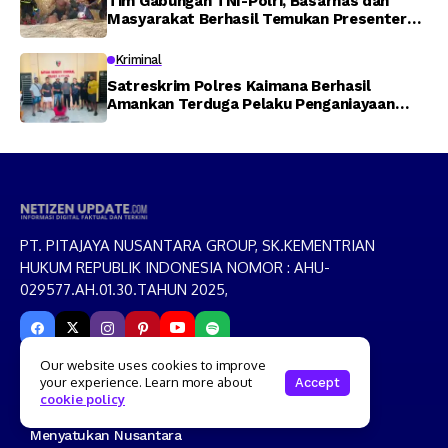
Tim Gabungan TNI-Polri, Basarnas dan
Masyarakat Berhasil Temukan Presenter
TVRI Papua Barat yang Hilang di Sungai
Memti
Kriminal
Satreskrim Polres Kaimana Berhasil
Amankan Terduga Pelaku Penganiayaan
Menggunakan Senjata Tajam
PT. PITAJAYA NUSANTARA GROUP, SK.KEMENTRIAN
HUKUM REPUBLIK INDONESIA NOMOR : AHU-
029577.AH.01.30.TAHUN 2025,
Our website uses cookies to improve
your experience. Learn more about
Accept
Moto
cookie policy
Menjangkau Fakta,
Menyatukan Nusantara