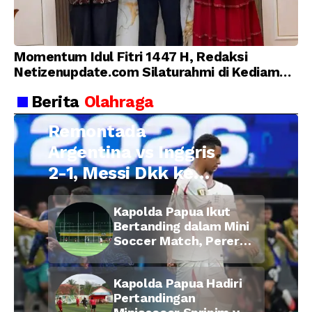
Momentum Idul Fitri 1447 H, Redaksi
Netizenupdate.com Silaturahmi di Kediaman
Kepala Desa Cilopadang
Berita
Olahraga
Remontada
Argentina vs Inggris
2-1, Messi Dkk ke
Final Piala Dunia
Kapolda Papua Ikut
2026
Bertanding dalam Mini
Soccer Match, Pererat
Kebersamaan Personel
di Bulan Ramadan
Kapolda Papua Hadiri
Pertandingan