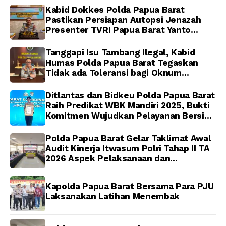
Ibadah Bersama di
Kabid Dokkes Polda Papua Barat
Masjid Al-Muhajirin
Pastikan Persiapan Autopsi Jenazah
Presenter TVRI Papua Barat Yanto
Idorway Telah Matang, Pelaksanaan
Dijadwalkan Kamis
Tanggapi Isu Tambang Ilegal, Kabid
Humas Polda Papua Barat Tegaskan
Tidak ada Toleransi bagi Oknum
Anggota
Ditlantas dan Bidkeu Polda Papua Barat
Raih Predikat WBK Mandiri 2025, Bukti
Komitmen Wujudkan Pelayanan Bersih
dan Berintegritas
Polda Papua Barat Gelar Taklimat Awal
Audit Kinerja Itwasum Polri Tahap II TA
2026 Aspek Pelaksanaan dan
Pengendalian
Kapolda Papua Barat Bersama Para PJU
Laksanakan Latihan Menembak