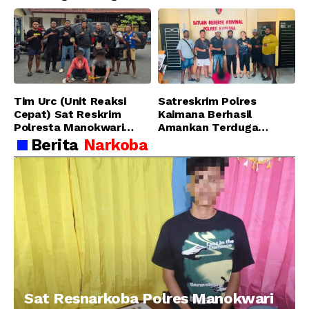
Pelaku Pencurian di SMA
Ungkap Kasus Tindak
Sanawesen
Pidana Narkotika
Golongan I Jenis Shabu
di SP 4 Distrik Prafi kab.
Manokwari
Tim Urc (Unit Reaksi
Satreskrim Polres
Cepat) Sat Reskrim
Kaimana Berhasil
Polresta Manokwari
Amankan Terduga
Berhasil Tangkap 2
Pelaku Penganiayaan
Berita
Narkoba
Pelaku Pengeroyokan di
Menggunakan Senjata
Taman Ria kab.
Tajam
Manokwari
Sat Resnarkoba Polres Manokwari