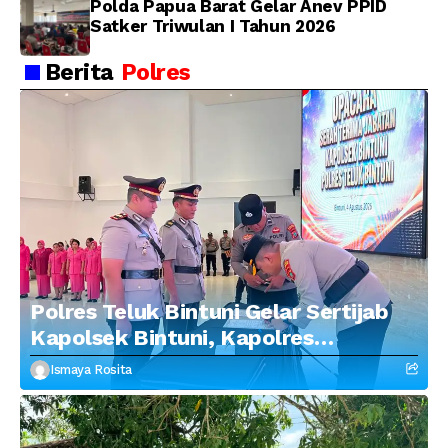
Polda Papua Barat Gelar Anev PPID
Satker Triwulan I Tahun 2026
Berita
Polres
Polres Teluk Bintuni Gelar Sertijab
Kapolsek Bintuni, Kapolres
Tekankan Profesionalisme dan
Ismaya Rosita
Penguatan Sinergitas