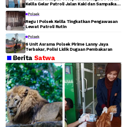
Kelila Gelar Patroli Jalan Kaki dan Sampaikan
Pesan Kamtibmas
Polsek
Regu I Polsek Kelila Tingkatkan Pengawasan
Lewat Patroli Rutin
Polsek
6 Unit Asrama Polsek Pirime Lanny Jaya
Terbakar, Polisi Lidik Dugaan Pembakaran
Berita
Satwa