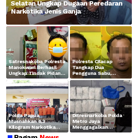
Selatan Ungkap Dugaan Peredaran
Narkotika Jenis Ganja
Satresnakoba Polresta
Polresta Cilacap
Manokwari Berhasil
Tangkap Dua
Ungkap Tindak Pidana
Pengguna Sabu,
Narkotika Golongan I
Amankan Paket 0,34
Jenis Sabu di Jalan
Gram
Swapen Perkebunan
Manokwari
Polda Papua
Ditresnarkoba Polda
Musnahkan 6,3
Metro Jaya
Kilogram Narkotika
Menggagalkan
Hasil Pengungkapan
Peredaran Sabu 5,3 Kg
Ragam
News