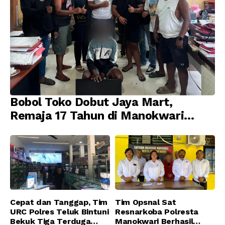
Bobol Toko Dobut Jaya Mart,
Remaja 17 Tahun di Manokwari
Ditangkap Tim URC Resmob
Jatanras Polda Papua Barat
Cepat dan Tanggap, Tim
Tim Opsnal Sat
URC Polres Teluk Bintuni
Resnarkoba Polresta
Bekuk Tiga Terduga
Manokwari Berhasil