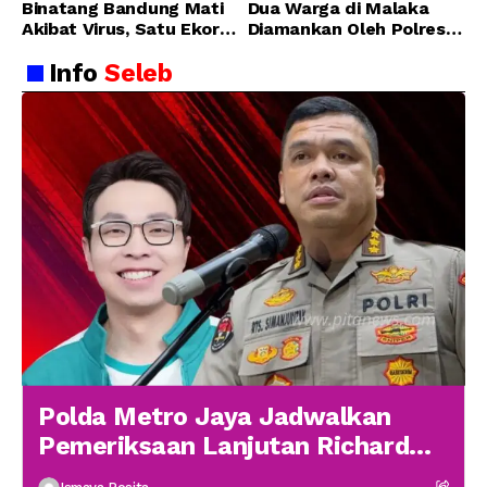
Binatang Bandung Mati
Dua Warga di Malaka
Akibat Virus, Satu Ekor
Diamankan Oleh Polres
Lainnya Berangsur
Malaka
Info
Seleb
Membaik
Polda Metro Jaya Jadwalkan
Pemeriksaan Lanjutan Richard
Lee 19 Januari