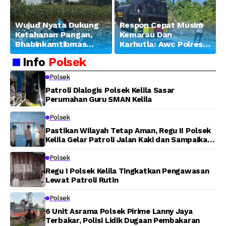
Wujud Nyata Dukung
Respon Cepat Musim
Ketahanan Pangan,
Kemarau Dan
Bhabinkamtibmas
Karhutla: Awc Polres
Banjar Ausoy Turun
Teluk Bintuni
Info
Polsek
Langsung Bantu
Padamkan Kebakaran
Warga Panen Jagung
Lahan di Jalan Poros
Polsek
Tuasai
Patroli Dialogis Polsek Kelila Sasar
Perumahan Guru SMAN Kelila
Polsek
Pastikan Wilayah Tetap Aman, Regu II Polsek
Kelila Gelar Patroli Jalan Kaki dan Sampaikan
Pesan Kamtibmas
Polsek
Regu I Polsek Kelila Tingkatkan Pengawasan
Lewat Patroli Rutin
Polsek
6 Unit Asrama Polsek Pirime Lanny Jaya
Terbakar, Polisi Lidik Dugaan Pembakaran