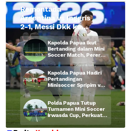
Remontada
Argentina vs Inggris
2-1, Messi Dkk ke
Final Piala Dunia
Kapolda Papua Ikut
2026
Bertanding dalam Mini
Soccer Match, Pererat
Kebersamaan Personel
di Bulan Ramadan
Kapolda Papua Hadiri
Pertandingan
Minisoccer Spripim vs
Bid Propam, Pererat
Soliditas dan
Polda Papua Tutup
Kebersamaan Personel
Turnamen Mini Soccer
Irwasda Cup, Perkuat
Soliditas dan
Kebersamaan Personel