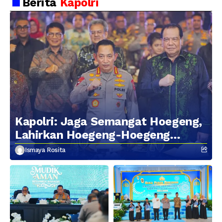
Berita
Kapolri
Kapolri: Jaga Semangat Hoegeng,
Lahirkan Hoegeng-Hoegeng
Berikutnya
Ismaya Rosita