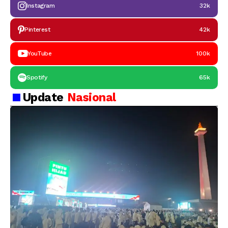
Instagram
32k
Pinterest
42k
YouTube
100k
Spotify
65k
Update
Nasional