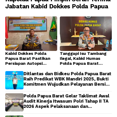
Jabatan Kabid Dokkes Polda Papua
Kabid Dokkes Polda
Tanggapi Isu Tambang
Papua Barat Pastikan
Ilegal, Kabid Humas
Persiapan Autopsi
Polda Papua Barat
Jenazah Presenter TVRI
Tegaskan Tidak ada
Papua Barat Yanto
Toleransi bagi Oknum
Ditlantas dan Bidkeu Polda Papua Barat
Idorway Telah Matang,
Anggota
Raih Predikat WBK Mandiri 2025, Bukti
Pelaksanaan
Komitmen Wujudkan Pelayanan Bersih
Dijadwalkan Kamis
dan Berintegritas
Polda Papua Barat Gelar Taklimat Awal
Audit Kinerja Itwasum Polri Tahap II TA
2026 Aspek Pelaksanaan dan
Pengendalian