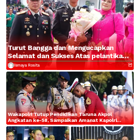
Turut Bangga dan Mengucapkan
Selamat dan Sukses Atas pelantikan
Putra Brigjen Pol Drs, A.M Kamal.
Ismaya Rosita
Sebagai Perwira Polri Lulusan AKPOL
2026
Wakapolri Tutup Pendidikan Taruna Akpol
Angkatan ke-58, Sampaikan Amanat Kapolri
kepada 282 Capaja