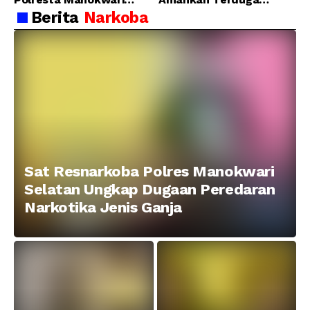
Berhasil Tangkap 2
Pelaku Penganiayaan
Berita
Narkoba
Pelaku Pengeroyokan di
Menggunakan Senjata
Taman Ria kab.
Tajam
Manokwari
Sat Resnarkoba Polres Manokwari
Selatan Ungkap Dugaan Peredaran
Narkotika Jenis Ganja