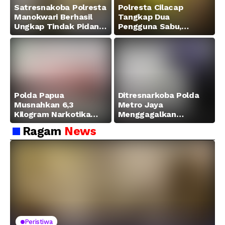
Satresnakoba Polresta
Polresta Cilacap
Manokwari Berhasil
Tangkap Dua
Ungkap Tindak Pidana
Pengguna Sabu,
Narkotika Golongan I
Amankan Paket 0,34
Jenis Sabu di Jalan
Gram
Swapen Perkebunan
Manokwari
Polda Papua
Ditresnarkoba Polda
Musnahkan 6,3
Metro Jaya
Kilogram Narkotika
Menggagalkan
Hasil Pengungkapan
Peredaran Sabu 5,3 Kg
Ragam
News
Jaringan Lintas
Wilayah Februari 2026
Peristiwa