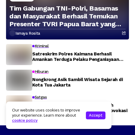
Tim Gabungan TNI-Polri, Basarnas
dan Masyarakat Berhasil Temukan
Presenter TVRI Papua Barat yang
Hilang di Sungai Memti
Ismaya Rosita
Kriminal
Satreskrim Polres Kaimana Berhasil
Amankan Terduga Pelaku Penganiayaan
Menggunakan Senjata Tajam
Hiburan
Nongkrong Asik Sambil Wisata Sejarah di
Kota Tua Jakarta
Satgas
Sikapi Informasi Dengan Bijak, Tokoh
Our website uses cookies to improve
Pemuda Papua Imbau Jangan Terprovokasi
your experience. Learn more about
Accept
cookie policy