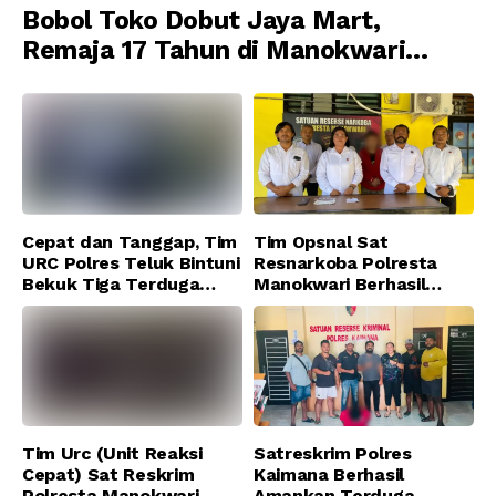
Bobol Toko Dobut Jaya Mart,
Remaja 17 Tahun di Manokwari
Ditangkap Tim URC Resmob
Jatanras Polda Papua Barat
Cepat dan Tanggap, Tim
Tim Opsnal Sat
URC Polres Teluk Bintuni
Resnarkoba Polresta
Bekuk Tiga Terduga
Manokwari Berhasil
Pelaku Pencurian di SMA
Ungkap Kasus Tindak
Sanawesen
Pidana Narkotika
Golongan I Jenis Shabu
di SP 4 Distrik Prafi kab.
Manokwari
Tim Urc (Unit Reaksi
Satreskrim Polres
Cepat) Sat Reskrim
Kaimana Berhasil
Polresta Manokwari
Amankan Terduga