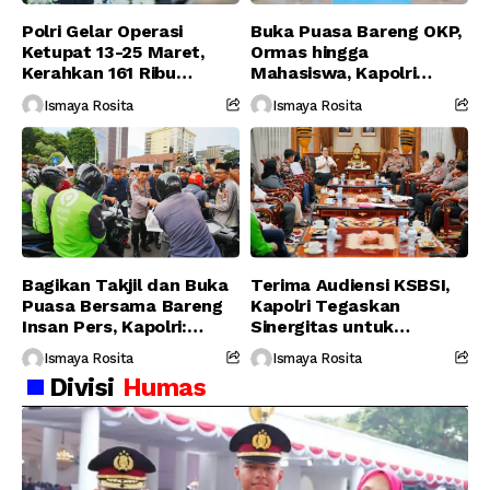
Polri Gelar Operasi
Buka Puasa Bareng OKP,
Ketupat 13-25 Maret,
Ormas hingga
Kerahkan 161 Ribu
Mahasiswa, Kapolri
Personel Gabungan
Serukan Jaga
Ismaya Rosita
Ismaya Rosita
Persatuan-Dukung
Program Pemerintah
Bagikan Takjil dan Buka
Terima Audiensi KSBSI,
Puasa Bersama Bareng
Kapolri Tegaskan
Insan Pers, Kapolri:
Sinergitas untuk
Suara Media Suara
Perjuangkan Hak Buruh
Ismaya Rosita
Ismaya Rosita
Publik
Divisi
Humas