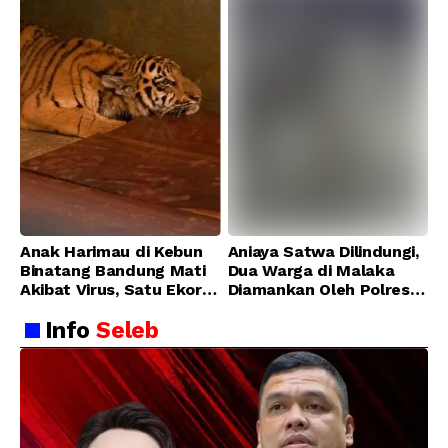
Anak Harimau di Kebun
Aniaya Satwa Dilindungi,
Binatang Bandung Mati
Dua Warga di Malaka
Akibat Virus, Satu Ekor
Diamankan Oleh Polres
Lainnya Berangsur
Malaka
Info
Seleb
Membaik