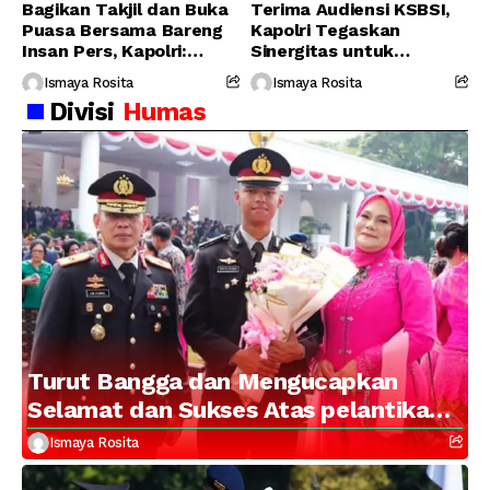
Bagikan Takjil dan Buka
Terima Audiensi KSBSI,
Puasa Bersama Bareng
Kapolri Tegaskan
Insan Pers, Kapolri:
Sinergitas untuk
Suara Media Suara
Perjuangkan Hak Buruh
Ismaya Rosita
Ismaya Rosita
Publik
Divisi
Humas
Turut Bangga dan Mengucapkan
Selamat dan Sukses Atas pelantikan
Putra Brigjen Pol Drs, A.M Kamal.
Ismaya Rosita
Sebagai Perwira Polri Lulusan AKPOL