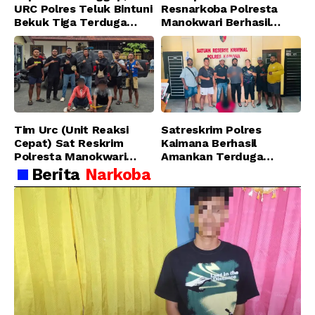
URC Polres Teluk Bintuni
Resnarkoba Polresta
Bekuk Tiga Terduga
Manokwari Berhasil
Pelaku Pencurian di SMA
Ungkap Kasus Tindak
Sanawesen
Pidana Narkotika
Golongan I Jenis Shabu
di SP 4 Distrik Prafi kab.
Manokwari
Tim Urc (Unit Reaksi
Satreskrim Polres
Cepat) Sat Reskrim
Kaimana Berhasil
Polresta Manokwari
Amankan Terduga
Berhasil Tangkap 2
Pelaku Penganiayaan
Berita
Narkoba
Pelaku Pengeroyokan di
Menggunakan Senjata
Taman Ria kab.
Tajam
Manokwari