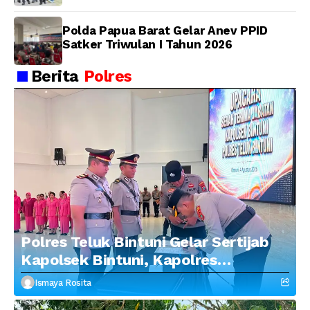
Polda Papua Barat Gelar Anev PPID
Satker Triwulan I Tahun 2026
Berita
Polres
Polres Teluk Bintuni Gelar Sertijab
Kapolsek Bintuni, Kapolres
Tekankan Profesionalisme dan
Ismaya Rosita
Penguatan Sinergitas