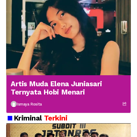
Artis Muda Elena Juniasari
Ternyata Hobi Menari
Ismaya Rosita
Kriminal
Terkini