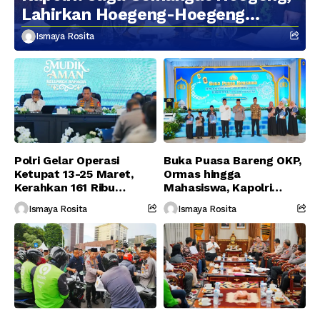
Lahirkan Hoegeng-Hoegeng
Berikutnya
Ismaya Rosita
Polri Gelar Operasi
Buka Puasa Bareng OKP,
Ketupat 13-25 Maret,
Ormas hingga
Kerahkan 161 Ribu
Mahasiswa, Kapolri
Personel Gabungan
Serukan Jaga
Ismaya Rosita
Ismaya Rosita
Persatuan-Dukung
Program Pemerintah