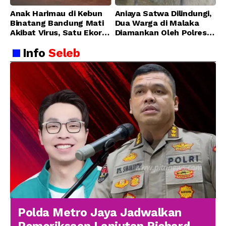
Anak Harimau di Kebun
Aniaya Satwa Dilindungi,
Binatang Bandung Mati
Dua Warga di Malaka
Akibat Virus, Satu Ekor
Diamankan Oleh Polres
Lainnya Berangsur
Malaka
Info
Seleb
Membaik
Polda Metro Jaya Jadwalkan