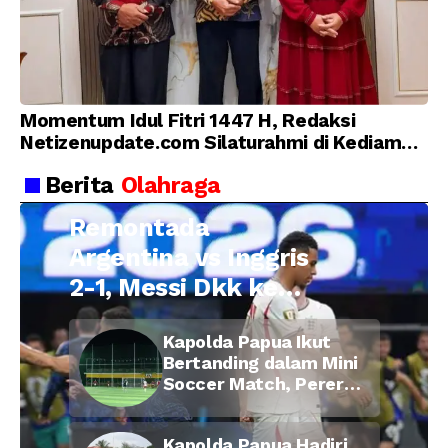
Momentum Idul Fitri 1447 H, Redaksi
Netizenupdate.com Silaturahmi di Kediaman
Kepala Desa Cilopadang
Berita
Olahraga
Remontada
Argentina vs Inggris
2-1, Messi Dkk ke
Final Piala Dunia
Kapolda Papua Ikut
2026
Bertanding dalam Mini
Soccer Match, Pererat
Kebersamaan Personel
di Bulan Ramadan
Kapolda Papua Hadiri