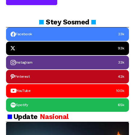
Stey
Sosmed
Facebook
23k
93k
Instagram
32k
Pinterest
42k
YouTube
100k
Spotify
65k
Update
Nasional