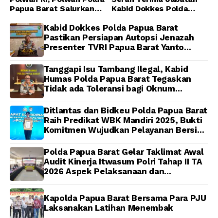
Papua Barat Salurkan
Kabid Dokkes Polda
Al-Qur’an dan Gelar
Papua
Ibadah Bersama di
Kabid Dokkes Polda Papua Barat
Masjid Al-Muhajirin
Pastikan Persiapan Autopsi Jenazah
Presenter TVRI Papua Barat Yanto
Idorway Telah Matang, Pelaksanaan
Dijadwalkan Kamis
Tanggapi Isu Tambang Ilegal, Kabid
Humas Polda Papua Barat Tegaskan
Tidak ada Toleransi bagi Oknum
Anggota
Ditlantas dan Bidkeu Polda Papua Barat
Raih Predikat WBK Mandiri 2025, Bukti
Komitmen Wujudkan Pelayanan Bersih
dan Berintegritas
Polda Papua Barat Gelar Taklimat Awal
Audit Kinerja Itwasum Polri Tahap II TA
2026 Aspek Pelaksanaan dan
Pengendalian
Kapolda Papua Barat Bersama Para PJU
Laksanakan Latihan Menembak