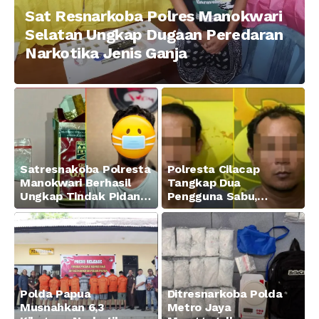
Sat Resnarkoba Polres Manokwari
Selatan Ungkap Dugaan Peredaran
Narkotika Jenis Ganja
Satresnakoba Polresta
Polresta Cilacap
Manokwari Berhasil
Tangkap Dua
Ungkap Tindak Pidana
Pengguna Sabu,
Narkotika Golongan I
Amankan Paket 0,34
Jenis Sabu di Jalan
Gram
Swapen Perkebunan
Manokwari
Polda Papua
Ditresnarkoba Polda
Musnahkan 6,3
Metro Jaya