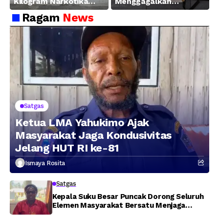
Kilogram Narkotika
Menggagalkan
Hasil Pengungkapan
Peredaran Sabu 5,3 Kg
Ragam
News
Jaringan Lintas
Wilayah Februari 2026
Satgas
Ketua LMA Yahukimo Ajak
Masyarakat Jaga Kondusivitas
Jelang HUT RI ke-81
Ismaya Rosita
Satgas
Kepala Suku Besar Puncak Dorong Seluruh
Elemen Masyarakat Bersatu Menjaga
Stabilitas Keamanan