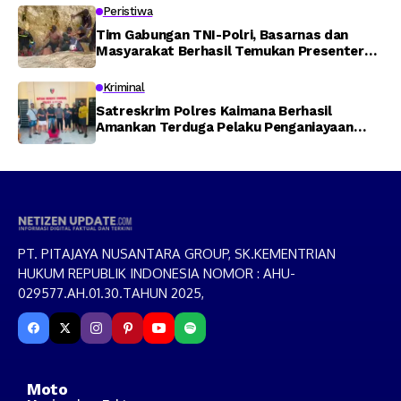
Peristiwa
Tim Gabungan TNI-Polri, Basarnas dan
Masyarakat Berhasil Temukan Presenter
TVRI Papua Barat yang Hilang di Sungai
Memti
Kriminal
Satreskrim Polres Kaimana Berhasil
Amankan Terduga Pelaku Penganiayaan
Menggunakan Senjata Tajam
PT. PITAJAYA NUSANTARA GROUP, SK.KEMENTRIAN
HUKUM REPUBLIK INDONESIA NOMOR : AHU-
029577.AH.01.30.TAHUN 2025,
Moto