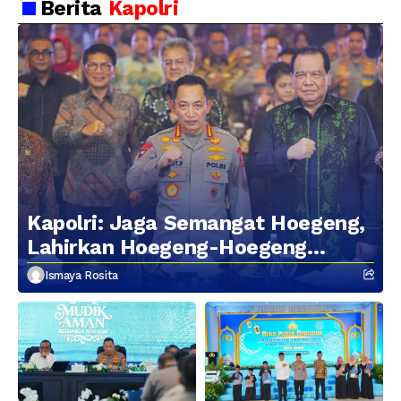
Berita
Kapolri
Kapolri: Jaga Semangat Hoegeng,
Lahirkan Hoegeng-Hoegeng
Berikutnya
Ismaya Rosita