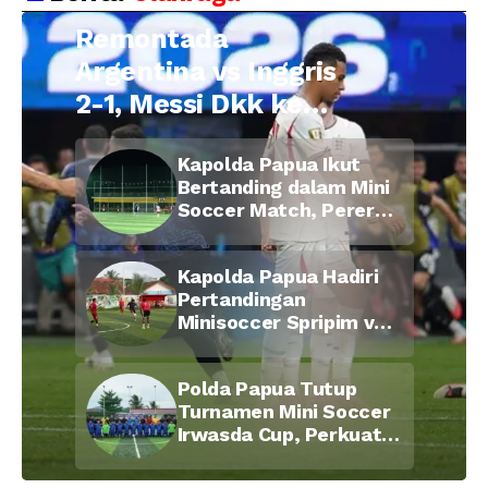
Remontada
Argentina vs Inggris
2-1, Messi Dkk ke
Final Piala Dunia
Kapolda Papua Ikut
2026
Bertanding dalam Mini
Soccer Match, Pererat
Kebersamaan Personel
di Bulan Ramadan
Kapolda Papua Hadiri
Pertandingan
Minisoccer Spripim vs
Bid Propam, Pererat
Soliditas dan
Polda Papua Tutup
Kebersamaan Personel
Turnamen Mini Soccer
Irwasda Cup, Perkuat
Soliditas dan
Kebersamaan Personel