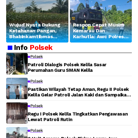
Wujud Nyata Dukung
Respon Cepat Musim
Ketahanan Pangan,
Kemarau Dan
Bhabinkamtibmas
Karhutla: Awc Polres
Banjar Ausoy Turun
Teluk Bintuni
Info
Polsek
Langsung Bantu
Padamkan Kebakaran
Warga Panen Jagung
Lahan di Jalan Poros
Polsek
Tuasai
Patroli Dialogis Polsek Kelila Sasar
Perumahan Guru SMAN Kelila
Polsek
Pastikan Wilayah Tetap Aman, Regu II Polsek
Kelila Gelar Patroli Jalan Kaki dan Sampaikan
Pesan Kamtibmas
Polsek
Regu I Polsek Kelila Tingkatkan Pengawasan
Lewat Patroli Rutin
Polsek