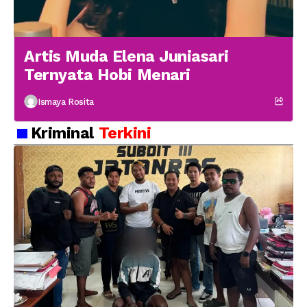
Artis Muda Elena Juniasari
Ternyata Hobi Menari
Ismaya Rosita
Kriminal
Terkini