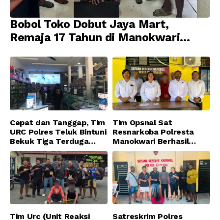
Bobol Toko Dobut Jaya Mart,
Remaja 17 Tahun di Manokwari
Ditangkap Tim URC Resmob
Jatanras Polda Papua Barat
Cepat dan Tanggap, Tim
Tim Opsnal Sat
URC Polres Teluk Bintuni
Resnarkoba Polresta
Bekuk Tiga Terduga
Manokwari Berhasil
Pelaku Pencurian di SMA
Ungkap Kasus Tindak
Sanawesen
Pidana Narkotika
Golongan I Jenis Shabu
di SP 4 Distrik Prafi kab.
Manokwari
Tim Urc (Unit Reaksi
Satreskrim Polres