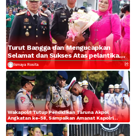
Turut Bangga dan Mengucapkan
Selamat dan Sukses Atas pelantikan
Putra Brigjen Pol Drs, A.M Kamal.
Ismaya Rosita
Sebagai Perwira Polri Lulusan AKPOL
2026
Wakapolri Tutup Pendidikan Taruna Akpol
Angkatan ke-58, Sampaikan Amanat Kapolri
kepada 282 Capaja