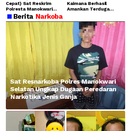
Cepat) Sat Reskrim
Kaimana Berhasil
Polresta Manokwari
Amankan Terduga
Berhasil Tangkap 2
Pelaku Penganiayaan
Berita
Narkoba
Pelaku Pengeroyokan di
Menggunakan Senjata
Taman Ria kab.
Tajam
Manokwari
Sat Resnarkoba Polres Manokwari
Selatan Ungkap Dugaan Peredaran
Narkotika Jenis Ganja