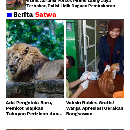
6 Unit Asrama Polsek Pirime Lanny Jaya
Terbakar, Polisi Lidik Dugaan Pembakaran
Berita
Satwa
Ada Pengelola Baru,
Vaksin Rabies Gratis!
Pemkot Siapkan
Warga Apresiasi Gerakan
Tahapan Perizinan dan
Bangsawan
Transisi Operasional
Bandung Zoo