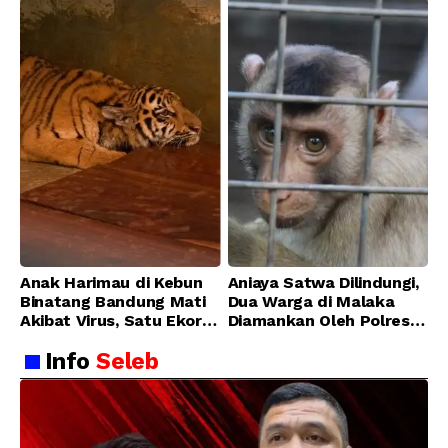
Anak Harimau di Kebun
Aniaya Satwa Dilindungi,
Binatang Bandung Mati
Dua Warga di Malaka
Akibat Virus, Satu Ekor
Diamankan Oleh Polres
Lainnya Berangsur
Malaka
Info
Seleb
Membaik