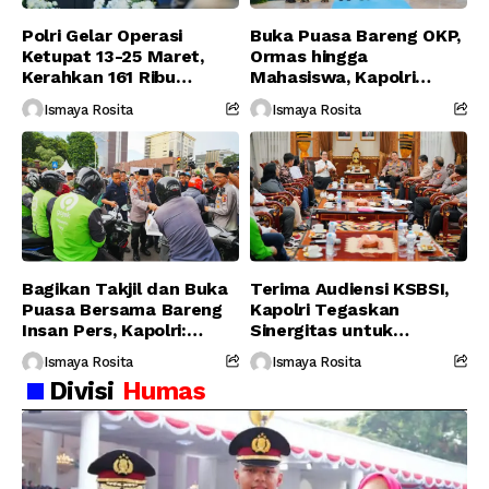
Polri Gelar Operasi
Buka Puasa Bareng OKP,
Ketupat 13-25 Maret,
Ormas hingga
Kerahkan 161 Ribu
Mahasiswa, Kapolri
Personel Gabungan
Serukan Jaga
Ismaya Rosita
Ismaya Rosita
Persatuan-Dukung
Program Pemerintah
Bagikan Takjil dan Buka
Terima Audiensi KSBSI,
Puasa Bersama Bareng
Kapolri Tegaskan
Insan Pers, Kapolri:
Sinergitas untuk
Suara Media Suara
Perjuangkan Hak Buruh
Ismaya Rosita
Ismaya Rosita
Publik
Divisi
Humas