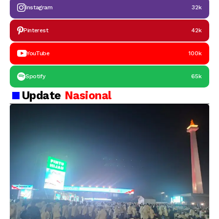
Instagram
32k
Pinterest
42k
YouTube
100k
Spotify
65k
Update
Nasional