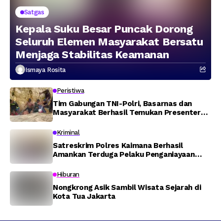
Satgas
Kepala Suku Besar Puncak Dorong
Seluruh Elemen Masyarakat Bersatu
Menjaga Stabilitas Keamanan
Ismaya Rosita
Peristiwa
Tim Gabungan TNI-Polri, Basarnas dan
Masyarakat Berhasil Temukan Presenter
TVRI Papua Barat yang Hilang di Sungai
Memti
Kriminal
Satreskrim Polres Kaimana Berhasil
Amankan Terduga Pelaku Penganiayaan
Menggunakan Senjata Tajam
Hiburan
Nongkrong Asik Sambil Wisata Sejarah di
Kota Tua Jakarta