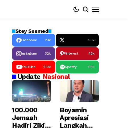
Stey
Sosmed
Facebook
23k
93k
Instagram
32k
Pinterest
42k
YouTube
100k
Spotify
65k
Update
Nasional
100.000
Boyamin
Jemaah
Apresiasi
Hadiri Zikir
Langkah